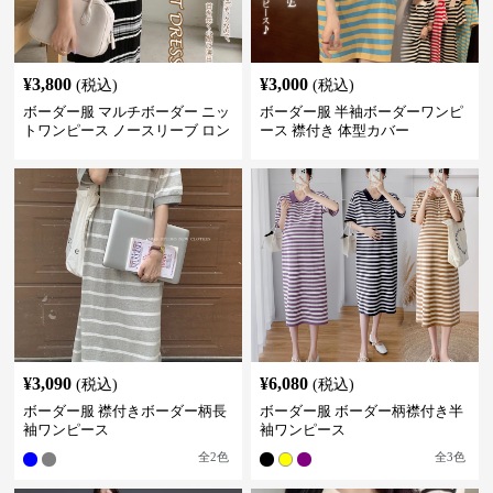
¥
3,800
¥
3,000
(税込)
(税込)
ボーダー服 マルチボーダー ニッ
ボーダー服 半袖ボーダーワンピ
トワンピース ノースリーブ ロン
ース 襟付き 体型カバー
グ丈
¥
3,090
¥
6,080
(税込)
(税込)
ボーダー服 襟付きボーダー柄長
ボーダー服 ボーダー柄襟付き半
袖ワンピース
袖ワンピース
全
2
色
全
3
色