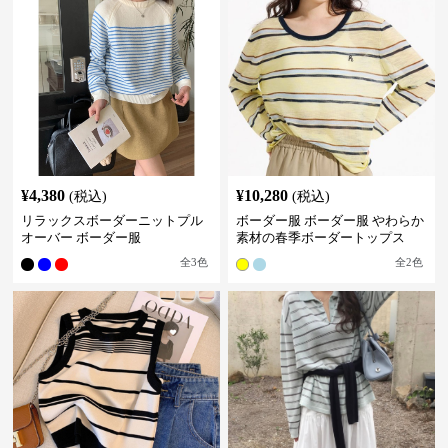
¥
4,380
¥
10,280
(税込)
(税込)
リラックスボーダーニットプル
ボーダー服 ボーダー服 やわらか
オーバー ボーダー服
素材の春季ボーダートップス
全
3
色
全
2
色