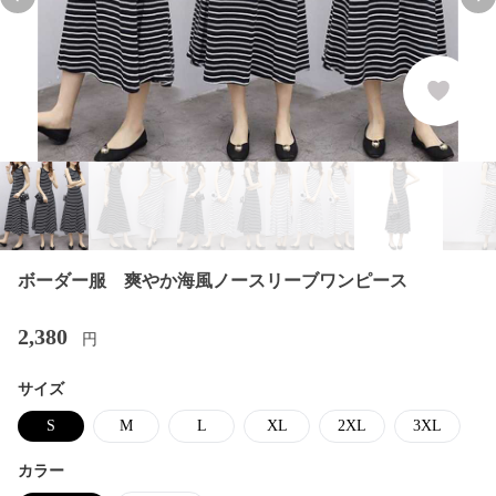
Previous slide
Nex
ボーダー服 爽やか海風ノースリーブワンピース
2,380
円
サイズ
S
M
L
XL
2XL
3XL
カラー