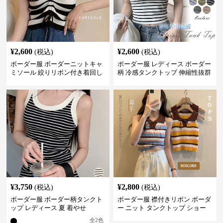
¥
2,600
¥
2,600
(税込)
(税込)
ボーダー服 ボーダーニットキャ
ボーダー服 レディース ボーダー
ミソール 絞りリボン付き着回し
柄 冷感タンクトップ 伸縮性抜群
¥
3,750
¥
2,800
(税込)
(税込)
ボーダー服 ボーダー柄タンクト
ボーダー服 襟付きリボン ボーダ
ップ レディース 夏 着やせ
ー ニット タンクトップ ショー
ト丈
全
2
色