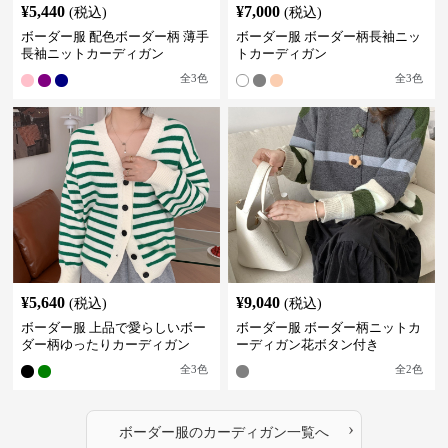
¥
5,440
¥
7,000
(税込)
(税込)
ボーダー服 配色ボーダー柄 薄手
ボーダー服 ボーダー柄長袖ニッ
長袖ニットカーディガン
トカーディガン
全
3
色
全
3
色
¥
5,640
¥
9,040
(税込)
(税込)
ボーダー服 上品で愛らしいボー
ボーダー服 ボーダー柄ニットカ
ダー柄ゆったりカーディガン
ーディガン花ボタン付き
全
3
色
全
2
色
›
ボーダー服
の
カーディガン
一覧へ