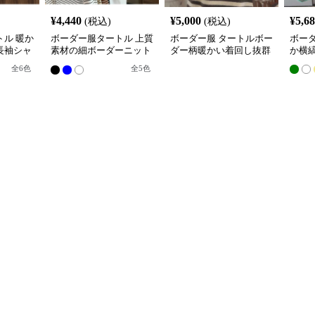
¥
4,440
¥
5,000
¥
5,6
(税込)
(税込)
ル 暖か
ボーダー服タートル 上質
ボーダー服 タートルボー
ボー
長袖シャ
素材の細ボーダーニット
ダー柄暖かい着回し抜群
か横
秋冬レディース
裏ボア
全
6
色
全
5
色