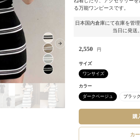
ね着したり、アクセサリーを
る万能ワンピースです。
日本国内倉庫にて在庫を管理
当日に発送
Next slide
2,550
円
サイズ
ワンサイズ
カラー
ダークベージュ
ブラッ
購
カー