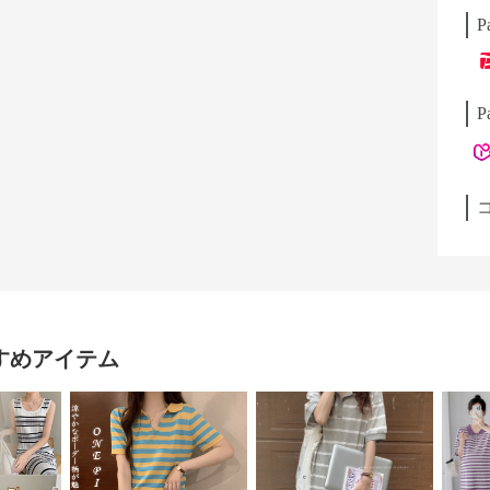
P
P
すめアイテム