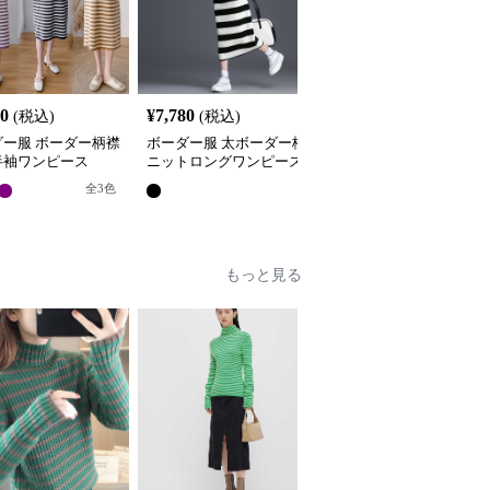
80
¥
7,780
¥
5,320
(税込)
(税込)
(税込)
ダー服 ボーダー柄襟
ボーダー服 太ボーダー柄
ボーダー服 襟付きボー
半袖ワンピース
ニットロングワンピース
ー柄ロング丈ワンピース
全
3
色
もっと見る