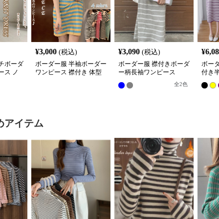
¥
3,000
¥
3,090
¥
6,0
(税込)
(税込)
チボーダ
ボーダー服 半袖ボーダー
ボーダー服 襟付きボーダ
ボー
ース ノ
ワンピース 襟付き 体型
ー柄長袖ワンピース
付き
グ丈
カバー
全
2
色
めアイテム