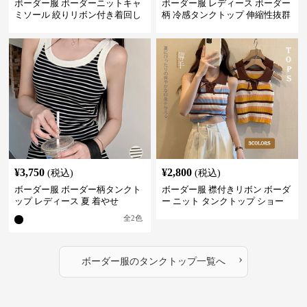
ボーダー服 ボーダーニットキャ
ボーダー服 レディース ボーダー
ミソール 絞りリボン付き着回し
柄 冷感タンクトップ 伸縮性抜群
¥
3,750
¥
2,800
(税込)
(税込)
ボーダー服 ボーダー柄タンクト
ボーダー服 襟付きリボン ボーダ
ップ レディース 夏 着やせ
ー ニット タンクトップ ショー
ト丈
全
2
色
›
ボーダー服
の
タンクトップ
一覧へ