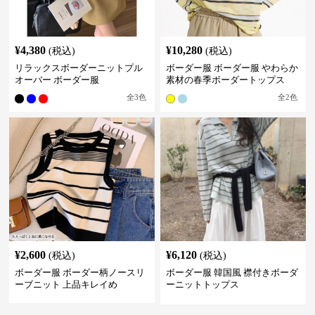
¥
4,380
¥
10,280
(税込)
(税込)
リラックスボーダーニットプル
ボーダー服 ボーダー服 やわらか
オーバー ボーダー服
素材の春季ボーダートップス
全
3
色
全
2
色
¥
2,600
¥
6,120
(税込)
(税込)
ボーダー服 ボーダー柄ノースリ
ボーダー服 韓国風 襟付きボーダ
ーブニット 上品キレイめ
ーニットトップス