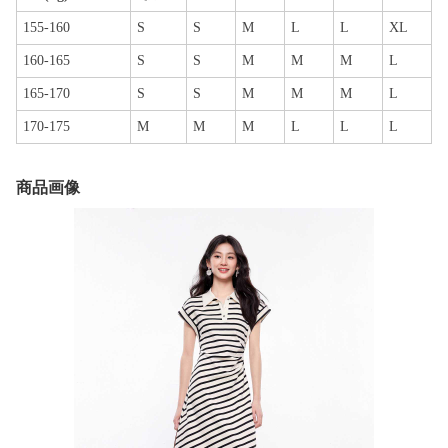
155-160
S
S
M
L
L
XL
160-165
S
S
M
M
M
L
165-170
S
S
M
M
M
L
170-175
M
M
M
L
L
L
商品画像