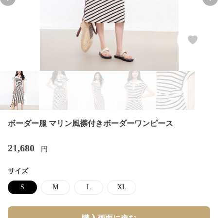
Previous slide
Nex
ボーダー服 マリン風襟付きボーダーワンピース
21,680
円
サイズ
S
M
L
XL