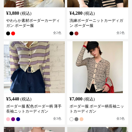
¥
3,880
¥
4,280
(税込)
(税込)
やわらか素材ボーダーカーディ
洗練ボーダーニットカーディガ
ガン ボーダー服
ン ボーダー服
全
2
色
全
2
色
¥
5,440
¥
7,000
(税込)
(税込)
ボーダー服 配色ボーダー柄 薄手
ボーダー服 ボーダー柄長袖ニッ
長袖ニットカーディガン
トカーディガン
全
3
色
全
3
色