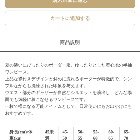
購入画面に進む
カートに追加する
商品説明
夏の装いにぴったりのボーダー服、ゆったりとした着心地の半袖
ワンピース。
上品な襟付きデザインと斜めに流れるボーダーが特徴的で、シン
プルながらも洗練された印象を与えます。
ウエスト部分のギャザーが自然なシルエットを演出し、どんな場
面でも気軽に着こなせるワンピースです。
一枚で様になる万能アイテムとして、日常使いにもお出かけにも
おすすめです。
身長(cm)/体
45未
45-
50-
55-
60-
65-
重(kg)
満
50
55
60
65
70