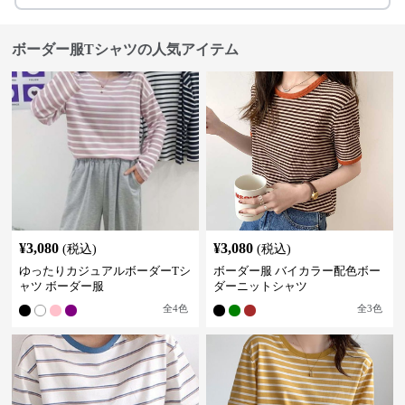
ボーダー服Tシャツの人気アイテム
¥
3,080
¥
3,080
(税込)
(税込)
ゆったりカジュアルボーダーTシ
ボーダー服 バイカラー配色ボー
ャツ ボーダー服
ダーニットシャツ
全
4
色
全
3
色