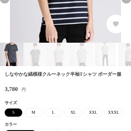
Previous slide
Nex
しなやかな縞模様クルーネック半袖Tシャツ ボーダー服
3,780
円
サイズ
S
M
L
XL
XXL
XXXL
カラー