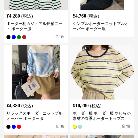
¥
4,280
¥
4,760
(税込)
(税込)
ボーダー柄カジュアル長袖ニッ
シンプルボーダーニットプルオ
ト ボーダー服
ーバー ボーダー服
全
4
色
¥
4,380
¥
10,280
(税込)
(税込)
リラックスボーダーニットプル
ボーダー服 ボーダー服 やわらか
オーバー ボーダー服
素材の春季ボーダートップス
全
3
色
全
2
色