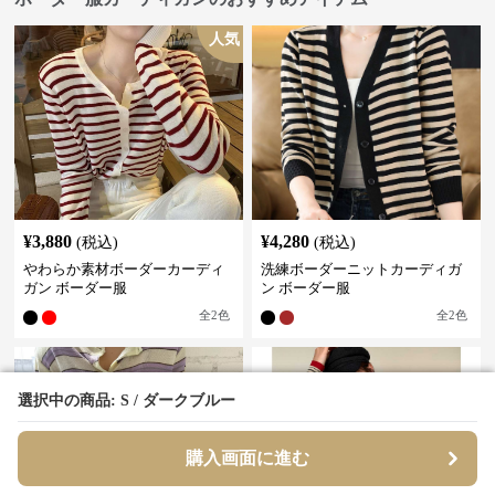
人気
¥
3,880
¥
4,280
(税込)
(税込)
やわらか素材ボーダーカーディ
洗練ボーダーニットカーディガ
ガン ボーダー服
ン ボーダー服
全
2
色
全
2
色
選択中の商品: S / ダークブルー
選択中の商品: S / ダークブルー
購入画面に進む
購入画面に進む