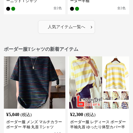
ーニットＴシャツ
ーダー半袖
全
2
色
全
2
色
›
人気アイテム一覧へ
ボーダー服Tシャツの新着アイテム
¥
5,040
¥
2,300
(税込)
(税込)
ボーダー服 メンズ マルチカラー
ボーダー服 レディース ボーダー
ボーダー 半袖 丸首 Tシャツ
半袖丸首 ゆったり体型カバー半
袖