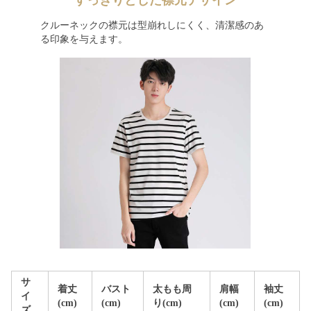
すっきりとした襟元デザイン
クルーネックの襟元は型崩れしにくく、清潔感のあ
る印象を与えます。
サ
着丈
バスト
太もも周
肩幅
袖丈
イ
(cm)
(cm)
り(cm)
(cm)
(cm)
ズ