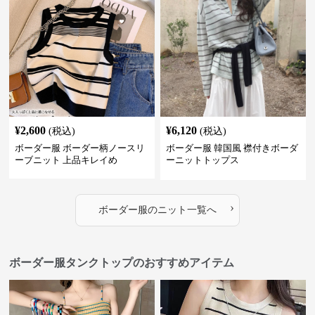
¥
2,600
¥
6,120
(税込)
(税込)
ボーダー服 ボーダー柄ノースリ
ボーダー服 韓国風 襟付きボーダ
ーブニット 上品キレイめ
ーニットトップス
›
ボーダー服
の
ニット
一覧へ
ボーダー服タンクトップのおすすめアイテム