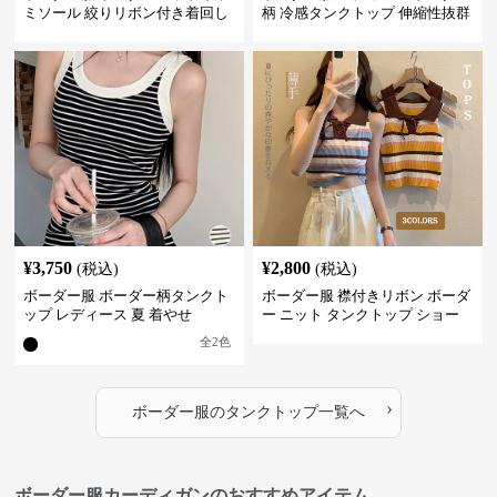
ミソール 絞りリボン付き着回し
柄 冷感タンクトップ 伸縮性抜群
¥
3,750
¥
2,800
(税込)
(税込)
ボーダー服 ボーダー柄タンクト
ボーダー服 襟付きリボン ボーダ
ップ レディース 夏 着やせ
ー ニット タンクトップ ショー
ト丈
全
2
色
›
ボーダー服
の
タンクトップ
一覧へ
ボーダー服カーディガンのおすすめアイテム