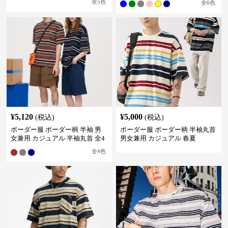
全
5
色
全
6
色
¥
5,120
¥
5,000
(税込)
(税込)
ボーダー服 ボーダー柄 半袖 男
ボーダー服 ボーダー柄 半袖丸首
女兼用 カジュアル 半袖丸首 全4
男女兼用 カジュアル 春夏
色
全
4
色