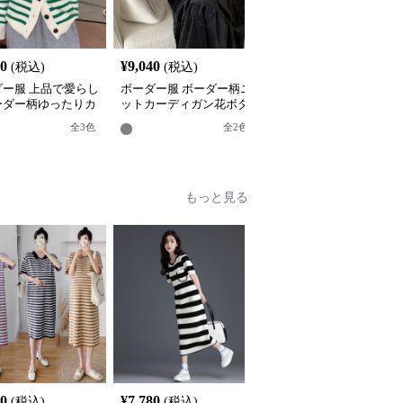
40
¥
9,040
¥
6,080
(税込)
(税込)
(税込)
ダー服 上品で愛らし
ボーダー服 ボーダー柄ニ
ボーダー服 ボーダー柄
ーダー柄ゆったりカ
ットカーディガン花ボタ
ットカーディガン レデ
ィガン
ン付き
ース 配色デザイン
全
3
色
全
2
色
全
3
色
もっと見る
80
¥
7,780
¥
5,320
(税込)
(税込)
(税込)