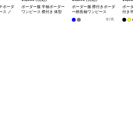
チボーダ
ボーダー服 半袖ボーダー
ボーダー服 襟付きボーダ
ボー
ース ノ
ワンピース 襟付き 体型
ー柄長袖ワンピース
付き
グ丈
カバー
全
2
色