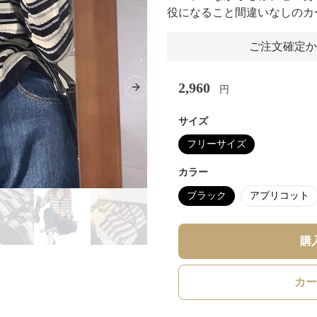
役になること間違いなしのカ
ご注文確定か
2,960
円
Next slide
サイズ
フリーサイズ
カラー
ブラック
アプリコット
購
カー