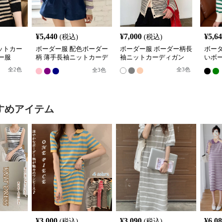
¥
5,440
¥
7,000
¥
5,6
(税込)
(税込)
ットカー
ボーダー服 配色ボーダー
ボーダー服 ボーダー柄長
ボー
ー服
柄 薄手長袖ニットカーデ
袖ニットカーディガン
いボ
ィガン
ーデ
全
2
色
全
3
色
全
3
色
すめアイテム
¥
3,000
¥
3,090
¥
6,0
(税込)
(税込)