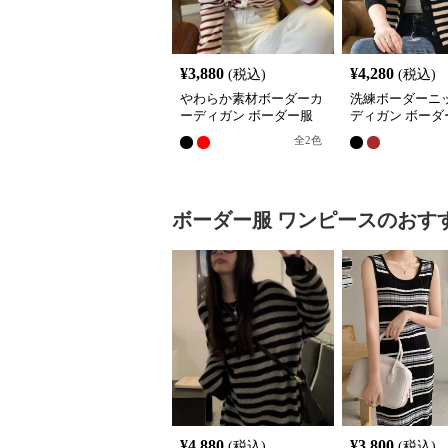
¥
3,880
¥
4,280
(税込)
(税込)
やわらか素材ボーダーカ
洗練ボーダーニ
ーディガン ボーダー服
ディガン ボーダ
全
2
色
ボーダー服
ワンピース
のおす
¥
4,880
¥
3,800
(税込)
(税込)