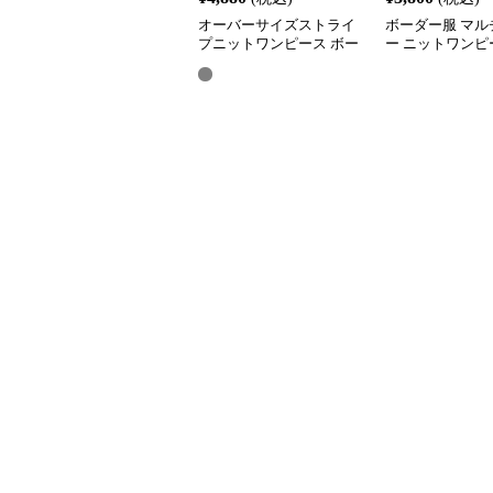
オーバーサイズストライ
ボーダー服 マル
プニットワンピース ボー
ー ニットワンピ
ダー服
ースリーブ ロン