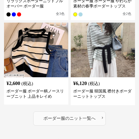
リラックスボーダーニットプル
ボーダー服 ボーダー服 やわらか
オーバー ボーダー服
素材の春季ボーダートップス
全
3
色
全
2
色
¥
2,600
¥
6,120
(税込)
(税込)
ボーダー服 ボーダー柄ノースリ
ボーダー服 韓国風 襟付きボーダ
ーブニット 上品キレイめ
ーニットトップス
›
ボーダー服
の
ニット
一覧へ