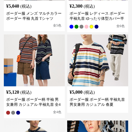
¥
5,040
¥
2,300
(税込)
(税込)
ボーダー服 メンズ マルチカラー
ボーダー服 レディース ボーダー
ボーダー 半袖 丸首 Tシャツ
半袖丸首 ゆったり体型カバー半
袖
全
5
色
全
6
色
¥
5,120
¥
5,000
(税込)
(税込)
ボーダー服 ボーダー柄 半袖 男
ボーダー服 ボーダー柄 半袖丸首
女兼用 カジュアル 半袖丸首 全4
男女兼用 カジュアル 春夏
色
全
4
色