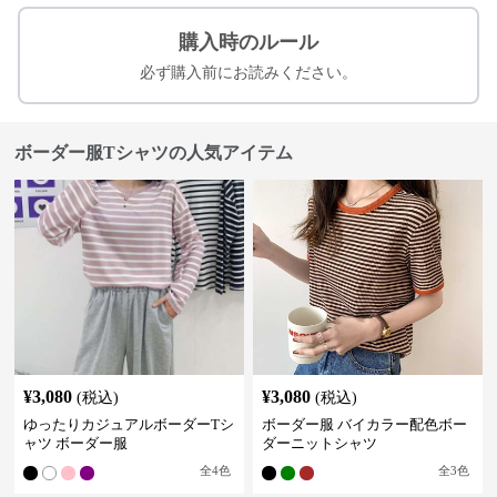
購入時のルール
必ず購入前にお読みください。
ボーダー服Tシャツの人気アイテム
¥
3,080
¥
3,080
(税込)
(税込)
ゆったりカジュアルボーダーTシ
ボーダー服 バイカラー配色ボー
ャツ ボーダー服
ダーニットシャツ
全
4
色
全
3
色