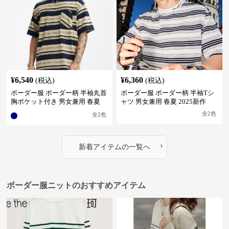
¥
6,540
¥
6,360
(税込)
(税込)
ボーダー服 ボーダー柄 半袖丸首
ボーダー服 ボーダー柄 半袖Tシ
胸ポケット付き 男女兼用 春夏
ャツ 男女兼用 春夏 2025新作
新作
全
2
色
全
2
色
›
新着アイテムの一覧へ
ボーダー服ニットのおすすめアイテム