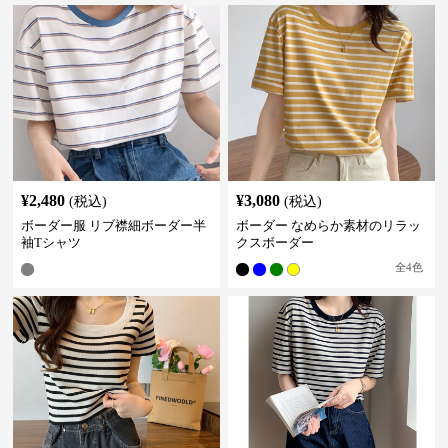
¥
2,480
¥
3,080
(税込)
(税込)
ボーダー服 リブ襟細ボーダー半
ボーダー なめらか素材のリラッ
袖Tシャツ
クスボーダー
全
4
色