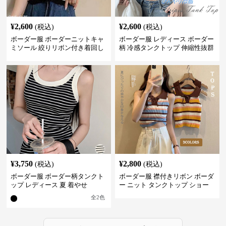
¥
2,600
¥
2,600
(税込)
(税込)
ボーダー服 ボーダーニットキャ
ボーダー服 レディース ボーダー
ミソール 絞りリボン付き着回し
柄 冷感タンクトップ 伸縮性抜群
¥
3,750
¥
2,800
(税込)
(税込)
ボーダー服 ボーダー柄タンクト
ボーダー服 襟付きリボン ボーダ
ップ レディース 夏 着やせ
ー ニット タンクトップ ショー
ト丈
全
2
色