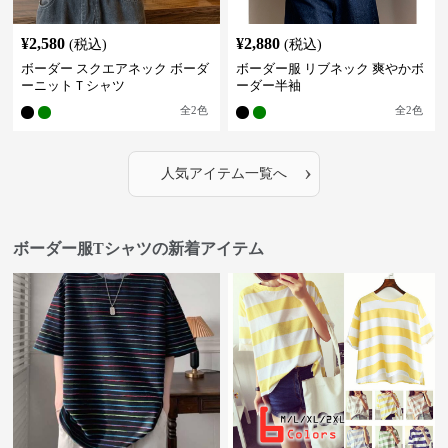
¥
2,580
¥
2,880
(税込)
(税込)
ボーダー スクエアネック ボーダ
ボーダー服 リブネック 爽やかボ
ーニットＴシャツ
ーダー半袖
全
2
色
全
2
色
›
人気アイテム一覧へ
ボーダー服Tシャツの新着アイテム