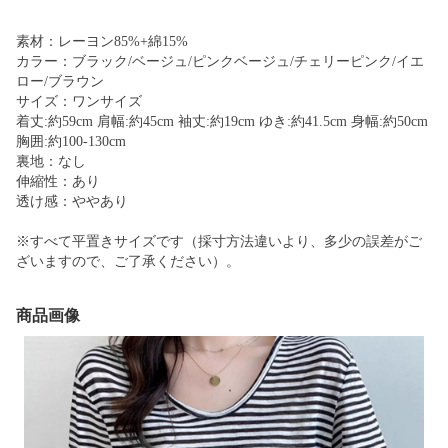
素材：レーヨン85%+綿15%
カラー：ブラック/ベージュ/ピンクベージュ/チェリーピンク/イエ
ロー/ブラウン
サイズ：ワンサイズ
着丈:約59cm 肩幅:約45cm 袖丈:約19cm ゆき:約41.5cm 身幅:約50cm
胸囲:約100-130cm
裏地：なし
伸縮性：あり
透け感：ややあり
※すべて平置きサイズです（採寸方法違いより、多少の誤差がご
ざいますので、ご了承ください）。
商品画像