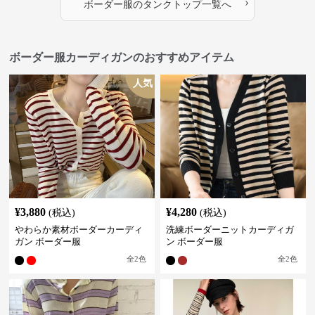
›
ボーダー服
の
タンクトップ
一覧へ
ボーダー服カーディガンのおすすめアイテム
人気
¥
3,880
¥
4,280
(税込)
(税込)
やわらか素材ボーダーカーディ
洗練ボーダーニットカーディガ
ガン ボーダー服
ン ボーダー服
全
2
色
全
2
色