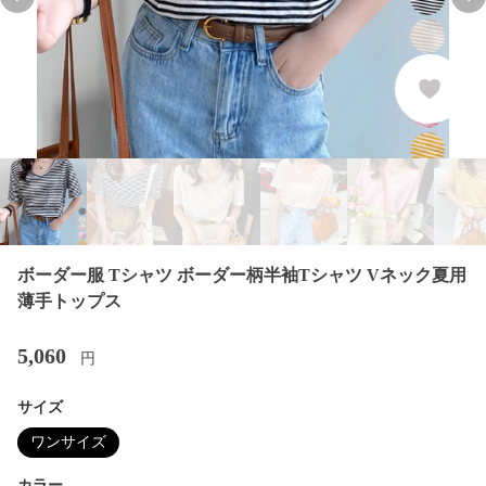
Previous slide
Nex
ボーダー服 Tシャツ ボーダー柄半袖Tシャツ Vネック夏用
薄手トップス
5,060
円
サイズ
ワンサイズ
カラー