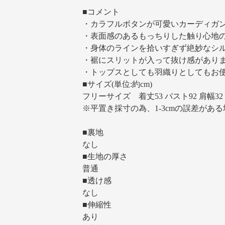
■コメント
・カラフルボタンが可愛いカーディガ
・表面感のあるもっちりした触り心地
・身体のラインを拾いすぎず絶妙なシ
・裾にスリットが入って抜け感があり
・トップスとしても羽織りとしてもお
■サイズ(単位:約cm)
フリーサイズ 着丈53 バスト92 肩幅32 
※平置き採寸の為、1-3cmの誤差が
■裏地
なし
■生地の厚さ
普通
■透け感
なし
■伸縮性
あり