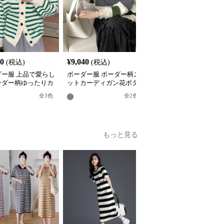
40
¥
9,040
¥
6,080
(税込)
(税込)
(税込)
ダー服 上品で愛らし
ボーダー服 ボーダー柄ニ
ボーダー服 ボーダー柄
ーダー柄ゆったりカ
ットカーディガン花ボタ
ットカーディガン レデ
ィガン
ン付き
ース 配色デザイン
全
3
色
全
2
色
全
3
色
もっと見る