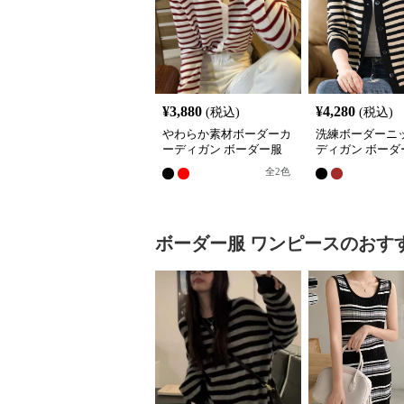
¥
3,880
¥
4,280
(税込)
(税込)
やわらか素材ボーダーカ
洗練ボーダーニ
ーディガン ボーダー服
ディガン ボーダ
全
2
色
ボーダー服
ワンピース
のおす