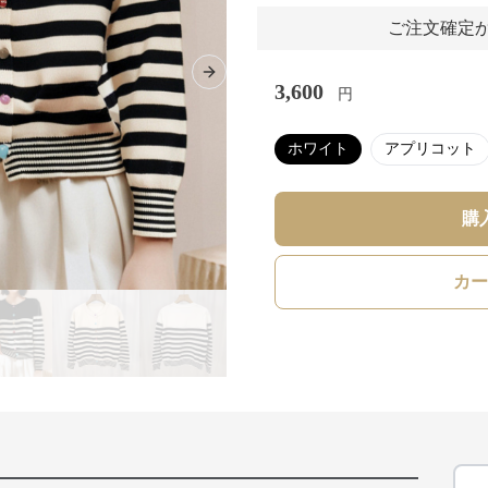
ご注文確定か
Next slide
3,600
円
ホワイト
アプリコット
購
カー