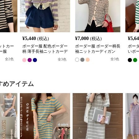
¥
5,440
¥
7,000
¥
5,6
(税込)
(税込)
ットカー
ボーダー服 配色ボーダー
ボーダー服 ボーダー柄長
ボー
ー服
柄 薄手長袖ニットカーデ
袖ニットカーディガン
いボ
ィガン
ーデ
全
2
色
全
3
色
全
3
色
すめアイテム