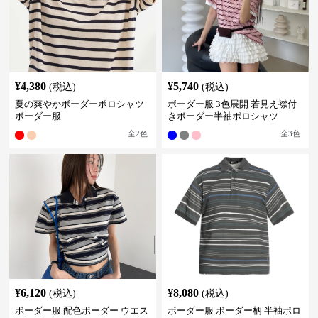
¥
4,380
¥
5,740
(税込)
(税込)
夏の爽やかボーダーポロシャツ
ボーダー服 3色展開 若見え襟付
ボーダー服
きボーダー半袖ポロシャツ
全
2
色
全
3
色
¥
6,120
¥
8,080
(税込)
(税込)
ボーダー服 配色ボーダー ウエス
ボーダー服 ボーダー柄 半袖ポロ