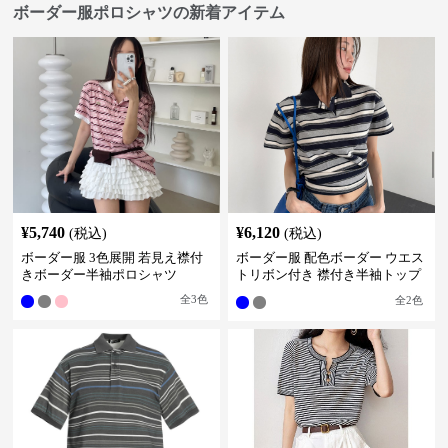
ボーダー服ポロシャツの新着アイテム
¥
5,740
¥
6,120
(税込)
(税込)
ボーダー服 3色展開 若見え襟付
ボーダー服 配色ボーダー ウエス
きボーダー半袖ポロシャツ
トリボン付き 襟付き半袖トップ
ス
全
3
色
全
2
色