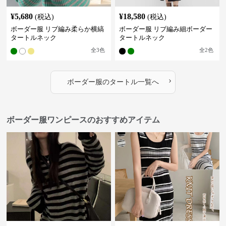
¥
5,680
¥
18,580
(税込)
(税込)
ボーダー服 リブ編み柔らか横縞
ボーダー服 リブ編み細ボーダー
タートルネック
タートルネック
全
3
色
全
2
色
›
ボーダー服
の
タートル
一覧へ
ボーダー服ワンピースのおすすめアイテム