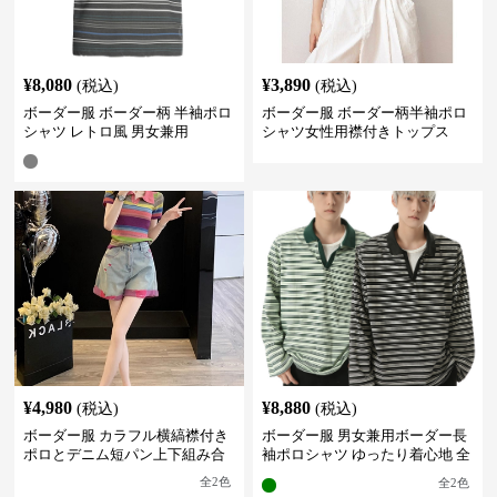
¥
8,080
¥
3,890
(税込)
(税込)
ボーダー服 ボーダー柄 半袖ポロ
ボーダー服 ボーダー柄半袖ポロ
シャツ レトロ風 男女兼用
シャツ女性用襟付きトップス
¥
4,980
¥
8,880
(税込)
(税込)
ボーダー服 カラフル横縞襟付き
ボーダー服 男女兼用ボーダー長
ポロとデニム短パン上下組み合
袖ポロシャツ ゆったり着心地 全
わせ
2色
全
2
色
全
2
色