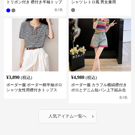
トリボン付き 襟付き半袖トップ
シャツ レトロ風 男女兼用
ス
全
2
色
¥
3,890
¥
4,980
(税込)
(税込)
ボーダー服 ボーダー柄半袖ポロ
ボーダー服 カラフル横縞襟付き
シャツ女性用襟付きトップス
ポロとデニム短パン上下組み合
わせ
全
2
色
›
人気アイテム一覧へ