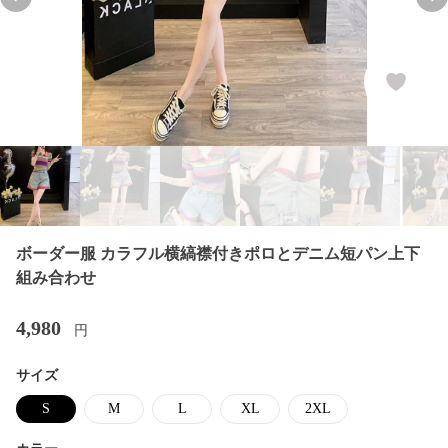
Previous slide
Nex
ボーダー服 カラフル横縞襟付きポロとデニム短パン上下
組み合わせ
4,980
円
サイズ
S
M
L
XL
2XL