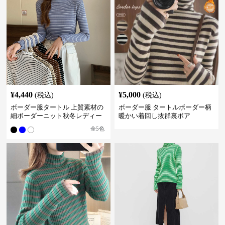
¥
4,440
¥
5,000
(税込)
(税込)
ボーダー服タートル 上質素材の
ボーダー服 タートルボーダー柄
細ボーダーニット秋冬レディー
暖かい着回し抜群裏ボア
ス
全
5
色