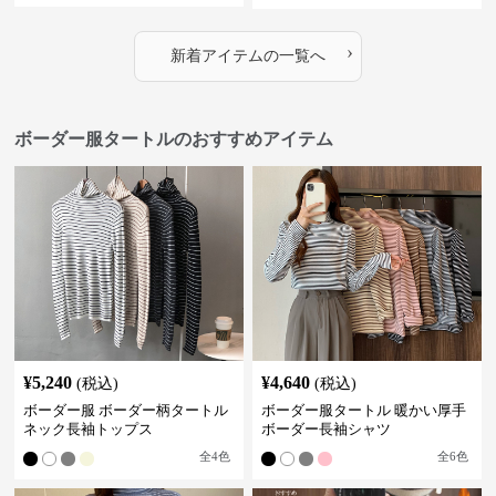
›
新着アイテムの一覧へ
ボーダー服タートルのおすすめアイテム
¥
5,240
¥
4,640
(税込)
(税込)
ボーダー服 ボーダー柄タートル
ボーダー服タートル 暖かい厚手
ネック長袖トップス
ボーダー長袖シャツ
全
4
色
全
6
色