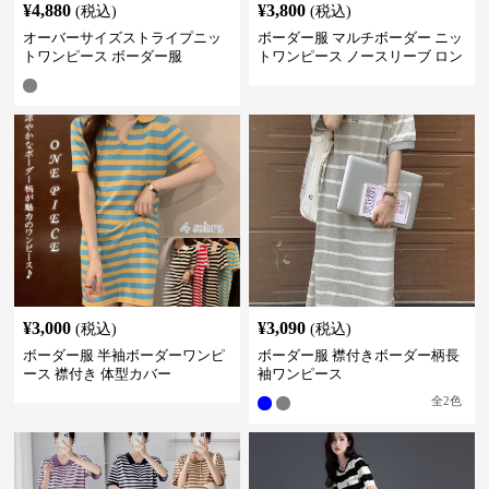
¥
4,880
¥
3,800
(税込)
(税込)
オーバーサイズストライプニッ
ボーダー服 マルチボーダー ニッ
トワンピース ボーダー服
トワンピース ノースリーブ ロン
グ丈
¥
3,000
¥
3,090
(税込)
(税込)
ボーダー服 半袖ボーダーワンピ
ボーダー服 襟付きボーダー柄長
ース 襟付き 体型カバー
袖ワンピース
全
2
色