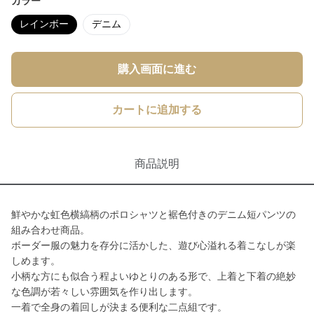
カラー
レインボー
デニム
購入画面に進む
カートに追加する
商品説明
鮮やかな虹色横縞柄のポロシャツと裾色付きのデニム短パンツの
組み合わせ商品。
ボーダー服の魅力を存分に活かした、遊び心溢れる着こなしが楽
しめます。
小柄な方にも似合う程よいゆとりのある形で、上着と下着の絶妙
な色調が若々しい雰囲気を作り出します。
一着で全身の着回しが決まる便利な二点組です。