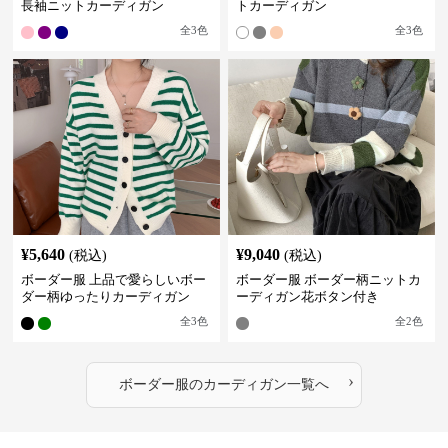
長袖ニットカーディガン
トカーディガン
全
3
色
全
3
色
¥
5,640
¥
9,040
(税込)
(税込)
ボーダー服 上品で愛らしいボー
ボーダー服 ボーダー柄ニットカ
ダー柄ゆったりカーディガン
ーディガン花ボタン付き
全
3
色
全
2
色
›
ボーダー服
の
カーディガン
一覧へ