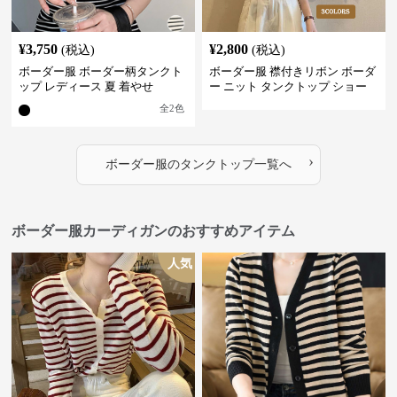
¥
3,750
¥
2,800
(税込)
(税込)
ボーダー服 ボーダー柄タンクト
ボーダー服 襟付きリボン ボーダ
ップ レディース 夏 着やせ
ー ニット タンクトップ ショー
ト丈
全
2
色
›
ボーダー服
の
タンクトップ
一覧へ
ボーダー服カーディガンのおすすめアイテム
人気