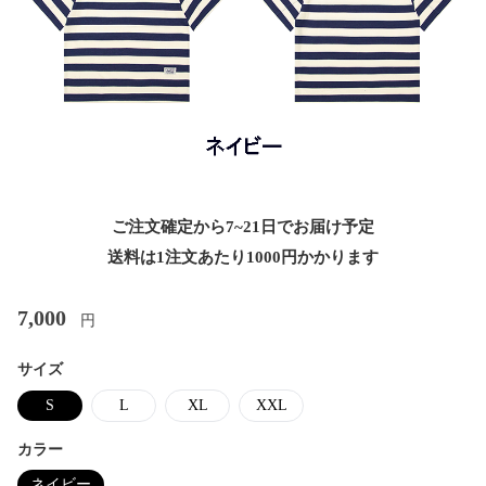
ご注文確定から7~21日でお届け予定
送料は1注文あたり
1000
円かかります
7,000
円
サイズ
S
L
XL
XXL
カラー
ネイビー