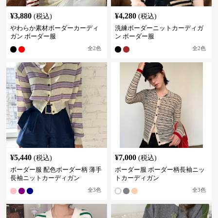
¥
3,880
¥
4,280
(税込)
(税込)
やわらか素材ボーダーカーディ
洗練ボーダーニットカーディガ
ガン ボーダー服
ン ボーダー服
全
2
色
全
2
色
¥
5,440
¥
7,000
(税込)
(税込)
ボーダー服 配色ボーダー柄 薄手
ボーダー服 ボーダー柄長袖ニッ
長袖ニットカーディガン
トカーディガン
全
3
色
全
3
色