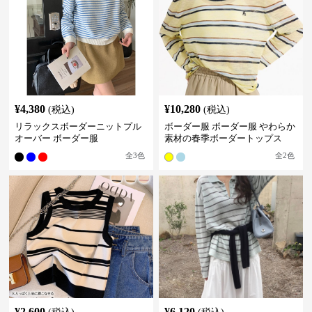
¥
4,380
¥
10,280
(税込)
(税込)
リラックスボーダーニットプル
ボーダー服 ボーダー服 やわらか
オーバー ボーダー服
素材の春季ボーダートップス
全
3
色
全
2
色
¥
2,600
¥
6,120