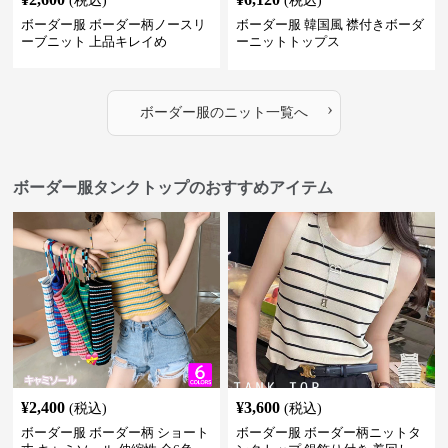
(税込)
(税込)
ボーダー服 ボーダー柄ノースリ
ボーダー服 韓国風 襟付きボーダ
ーブニット 上品キレイめ
ーニットトップス
›
ボーダー服
の
ニット
一覧へ
ボーダー服タンクトップのおすすめアイテム
¥
2,400
¥
3,600
(税込)
(税込)
ボーダー服 ボーダー柄 ショート
ボーダー服 ボーダー柄ニットタ