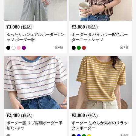
¥
3,080
¥
3,080
(税込)
(税込)
ゆったりカジュアルボーダーTシ
ボーダー服 バイカラー配色ボー
ャツ ボーダー服
ダーニットシャツ
全
4
色
全
3
色
¥
2,480
¥
3,080
(税込)
(税込)
ボーダー服 リブ襟細ボーダー半
ボーダー なめらか素材のリラッ
袖Tシャツ
クスボーダー
全
4
色