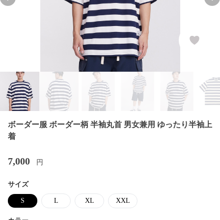
Previous slide
Nex
ボーダー服 ボーダー柄 半袖丸首 男女兼用 ゆったり半袖上
着
7,000
円
サイズ
S
L
XL
XXL