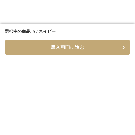
選択中の商品: S / ネイビー
選択中の商品: S / ネイビー
購入画面に進む
購入画面に進む
Borderly
について