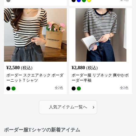
¥
2,580
¥
2,880
(税込)
(税込)
ボーダー スクエアネック ボーダ
ボーダー服 リブネック 爽やかボ
ーニットＴシャツ
ーダー半袖
全
2
色
全
2
色
›
人気アイテム一覧へ
ボーダー服Tシャツの新着アイテム