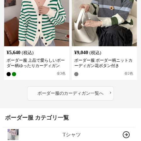
¥
5,640
¥
9,040
(税込)
(税込)
ボーダー服 上品で愛らしいボー
ボーダー服 ボーダー柄ニットカ
ダー柄ゆったりカーディガン
ーディガン花ボタン付き
全
3
色
全
2
色
›
ボーダー服
の
カーディガン
一覧へ
ボーダー服 カテゴリ一覧
Tシャツ