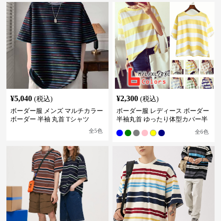
¥
5,040
¥
2,300
(税込)
(税込)
ボーダー服 メンズ マルチカラー
ボーダー服 レディース ボーダー
ボーダー 半袖 丸首 Tシャツ
半袖丸首 ゆったり体型カバー半
袖
全
5
色
全
6
色