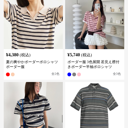
¥
4,380
¥
5,740
(税込)
(税込)
夏の爽やかボーダーポロシャツ
ボーダー服 3色展開 若見え襟付
ボーダー服
きボーダー半袖ポロシャツ
全
2
色
全
3
色