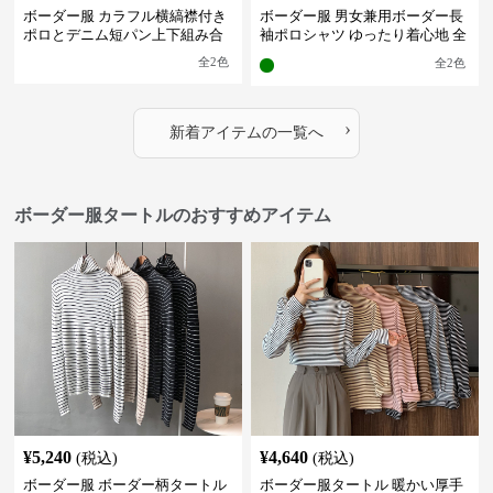
ボーダー服 カラフル横縞襟付き
ボーダー服 男女兼用ボーダー長
ポロとデニム短パン上下組み合
袖ポロシャツ ゆったり着心地 全
わせ
2色
全
2
色
全
2
色
›
新着アイテムの一覧へ
ボーダー服タートルのおすすめアイテム
¥
5,240
¥
4,640
(税込)
(税込)
ボーダー服 ボーダー柄タートル
ボーダー服タートル 暖かい厚手