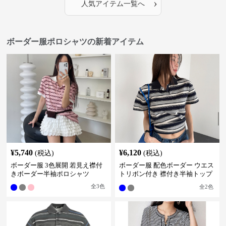
›
人気アイテム一覧へ
ボーダー服ポロシャツの新着アイテム
¥
5,740
¥
6,120
(税込)
(税込)
ボーダー服 3色展開 若見え襟付
ボーダー服 配色ボーダー ウエス
きボーダー半袖ポロシャツ
トリボン付き 襟付き半袖トップ
ス
全
3
色
全
2
色