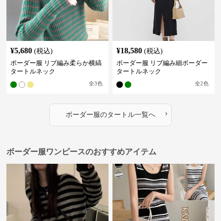
¥
5,680
¥
18,580
(税込)
(税込)
ボーダー服 リブ編み柔らか横縞
ボーダー服 リブ編み細ボーダー
タートルネック
タートルネック
全
3
色
全
2
色
›
ボーダー服
の
タートル
一覧へ
ボーダー服ワンピースのおすすめアイテム