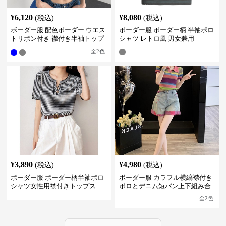
¥
6,120
¥
8,080
(税込)
(税込)
ボーダー服 配色ボーダー ウエス
ボーダー服 ボーダー柄 半袖ポロ
トリボン付き 襟付き半袖トップ
シャツ レトロ風 男女兼用
ス
全
2
色
¥
3,890
¥
4,980
(税込)
(税込)
ボーダー服 ボーダー柄半袖ポロ
ボーダー服 カラフル横縞襟付き
シャツ女性用襟付きトップス
ポロとデニム短パン上下組み合
わせ
全
2
色