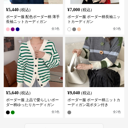
¥
5,440
¥
7,000
(税込)
(税込)
ボーダー服 配色ボーダー柄 薄手
ボーダー服 ボーダー柄長袖ニッ
長袖ニットカーディガン
トカーディガン
全
3
色
全
3
色
¥
5,640
¥
9,040
(税込)
(税込)
ボーダー服 上品で愛らしいボー
ボーダー服 ボーダー柄ニットカ
ダー柄ゆったりカーディガン
ーディガン花ボタン付き
全
3
色
全
2
色