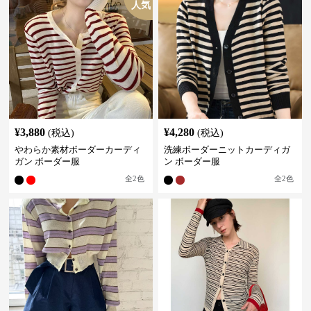
人気
¥
3,880
¥
4,280
(税込)
(税込)
やわらか素材ボーダーカーディ
洗練ボーダーニットカーディガ
ガン ボーダー服
ン ボーダー服
全
2
色
全
2
色