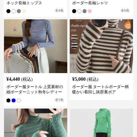
ネック長袖トップス
ボーダー長袖シャツ
全
4
色
全
6
色
¥
4,440
¥
5,000
(税込)
(税込)
ボーダー服タートル 上質素材の
ボーダー服 タートルボーダー柄
細ボーダーニット秋冬レディー
暖かい着回し抜群裏ボア
ス
全
5
色