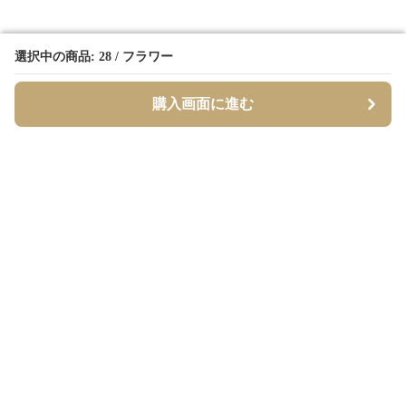
選択中の商品: 28 / フラワー
選択中の商品: 28 / フラワー
購入画面に進む
購入画面に進む
Borderly
について
会社概要