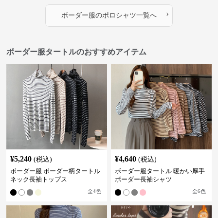
›
ボーダー服
の
ポロシャツ
一覧へ
ボーダー服タートルのおすすめアイテム
¥
5,240
¥
4,640
(税込)
(税込)
ボーダー服 ボーダー柄タートル
ボーダー服タートル 暖かい厚手
ネック長袖トップス
ボーダー長袖シャツ
全
4
色
全
6
色