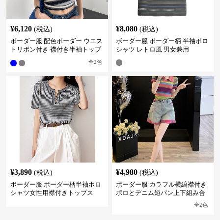
¥
6,120
¥
8,080
(税込)
(税込)
ボーダー服 配色ボーダー ウエス
ボーダー服 ボーダー柄 半袖ポロ
トリボン付き 襟付き半袖トップ
シャツ レトロ風 男女兼用
ス
全
2
色
¥
3,890
¥
4,980
(税込)
(税込)
ボーダー服 ボーダー柄半袖ポロ
ボーダー服 カラフル横縞襟付き
シャツ女性用襟付きトップス
ポロとデニム短パン上下組み合
わせ
全
2
色