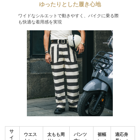
ゆったりとした履き心地
ワイドなシルエットで動きやすく、バイクに乗る際
も快適な着用感を実現
サ
ウエス
太もも周
パンツ
裾幅
適応身
イ