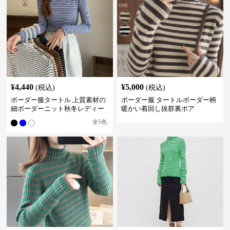
¥
4,440
¥
5,000
(税込)
(税込)
ボーダー服タートル 上質素材の
ボーダー服 タートルボーダー柄
細ボーダーニット秋冬レディー
暖かい着回し抜群裏ボア
ス
全
5
色