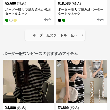
¥
5,680
¥
18,580
(税込)
(税込)
ボーダー服 リブ編み柔らか横縞
ボーダー服 リブ編み細ボーダー
タートルネック
タートルネック
全
3
色
全
2
色
›
ボーダー服
の
タートル
一覧へ
ボーダー服ワンピースのおすすめアイテム
¥
4,880
¥
3,800
(税込)
(税込)