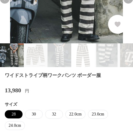
Previous slide
Nex
ワイドストライプ柄ワークパンツ ボーダー服
13,980
円
サイズ
28
30
32
22.0cm
23.0cm
24.0cm