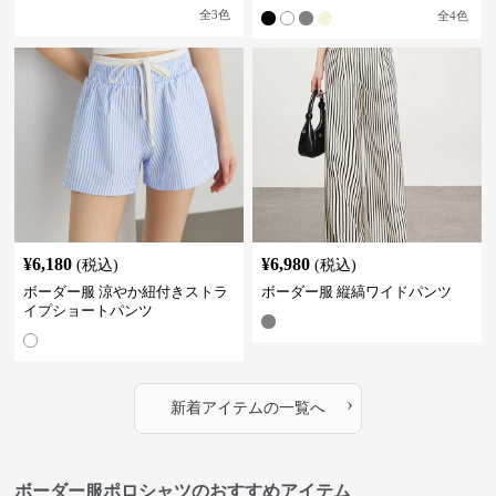
全
3
色
全
4
色
¥
6,180
¥
6,980
(税込)
(税込)
ボーダー服 涼やか紐付きストラ
ボーダー服 縦縞ワイドパンツ
イプショートパンツ
›
新着アイテムの一覧へ
ボーダー服ポロシャツのおすすめアイテム