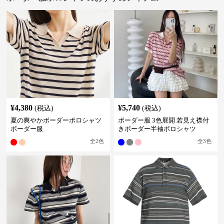
¥
4,380
¥
5,740
(税込)
(税込)
夏の爽やかボーダーポロシャツ
ボーダー服 3色展開 若見え襟付
ボーダー服
きボーダー半袖ポロシャツ
全
2
色
全
3
色