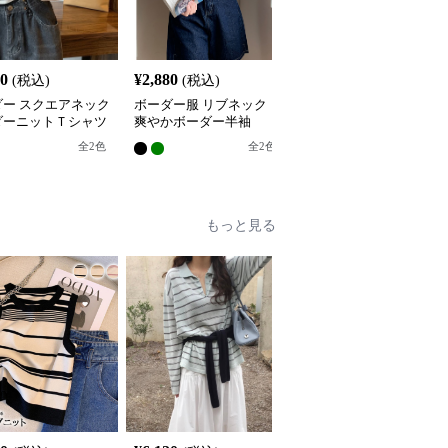
80
¥
2,880
¥
3,080
(税込)
(税込)
(税込)
ダー スクエアネック
ボーダー服 リブネック
ボーダー服 ボーダー服
ダーニットＴシャツ
爽やかボーダー半袖
洗練ボーダー半袖トップ
ス
全
2
色
全
2
色
全
2
色
もっと見る