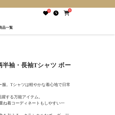
0
0
商品一覧
半袖・長袖Tシャツ ボー
ー服。Tシャツは軽やかな着心地で日常
活躍する万能アイテム。
重ね着コーディネートもしやすい一