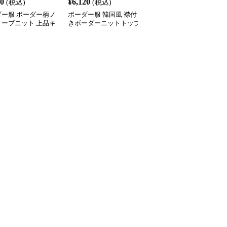
00
¥
6,120
¥
3,400
(税込)
(税込)
(税込)
ダー服 ボーダー柄ノ
ボーダー服 韓国風 襟付
ボーダー服 ボーダー柄
リーブニット 上品キ
きボーダーニットトップ
ーフジップノースリーブ
め
ス
ニット