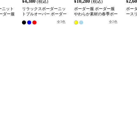
¥
4,380
¥
10,280
¥
2,6
(税込)
(税込)
ーニット
リラックスボーダーニッ
ボーダー服 ボーダー服
ボー
ーダー服
トプルオーバー ボーダー
やわらか素材の春季ボー
ース
服
ダートップス
レイ
全
3
色
全
2
色