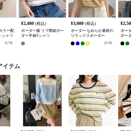
¥
2,480
¥
3,080
¥
2,5
(税込)
(税込)
カラー配
ボーダー服 リブ襟細ボー
ボーダー なめらか素材の
ボー
トシャツ
ダー半袖Tシャツ
リラックスボーダー
ボー
全
3
色
全
4
色
アイテム