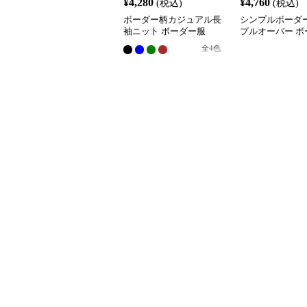
¥
4,280
¥
4,760
(税込)
(税込)
ボーダー柄カジュアル長
シンプルボーダ
袖ニット ボーダー服
プルオーバー ボ
全
4
色