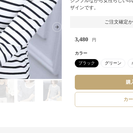
シンプルながら女性らしい印
ザインです。
ご注文確定か
Next slide
3,480
円
カラー
ブラック
グリーン
購
カー