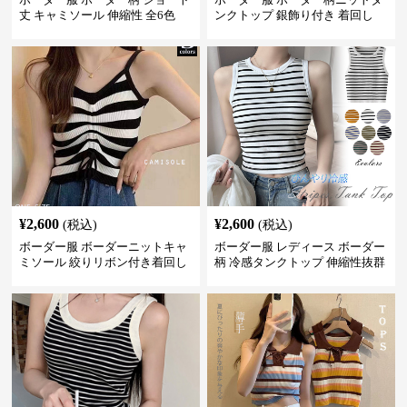
丈 キャミソール 伸縮性 全6色
ンクトップ 銀飾り付き 着回し
¥
2,600
¥
2,600
(税込)
(税込)
ボーダー服 ボーダーニットキャ
ボーダー服 レディース ボーダー
ミソール 絞りリボン付き着回し
柄 冷感タンクトップ 伸縮性抜群