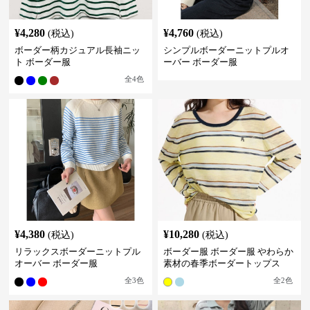
¥
4,280
¥
4,760
(税込)
(税込)
ボーダー柄カジュアル長袖ニッ
シンプルボーダーニットプルオ
ト ボーダー服
ーバー ボーダー服
全
4
色
¥
4,380
¥
10,280
(税込)
(税込)
リラックスボーダーニットプル
ボーダー服 ボーダー服 やわらか
オーバー ボーダー服
素材の春季ボーダートップス
全
3
色
全
2
色