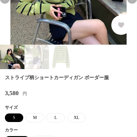
Previous slide
Nex
ストライプ柄ショートカーディガン ボーダー服
3,580
円
サイズ
S
M
L
XL
カラー