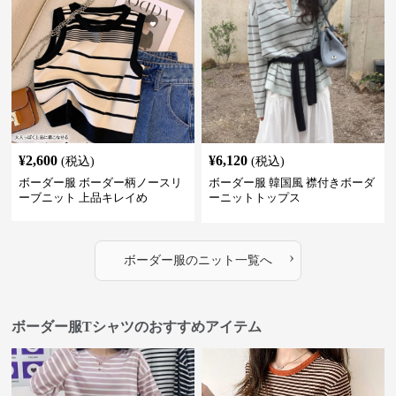
¥
2,600
¥
6,120
(税込)
(税込)
ボーダー服 ボーダー柄ノースリ
ボーダー服 韓国風 襟付きボーダ
ーブニット 上品キレイめ
ーニットトップス
›
ボーダー服
の
ニット
一覧へ
ボーダー服Tシャツのおすすめアイテム