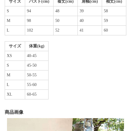
サイズ
バスト(cm)
着丈(cm)
肩幅(cm)
袖丈(cm)
S
94
48
39
58
M
98
50
40
59
L
102
52
41
60
サイズ
体重(kg)
XS
40-45
S
45-50
M
50-55
L
55-60
XL
60-65
商品画像