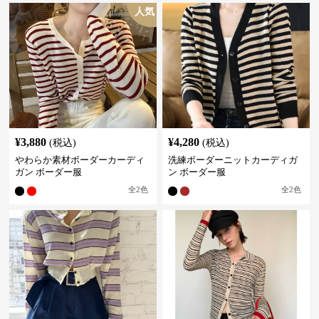
人気
¥
3,880
¥
4,280
(税込)
(税込)
やわらか素材ボーダーカーディ
洗練ボーダーニットカーディガ
ガン ボーダー服
ン ボーダー服
全
2
色
全
2
色