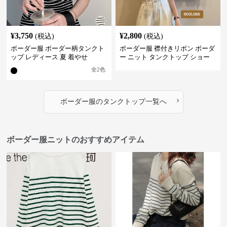
¥
3,750
¥
2,800
(税込)
(税込)
ボーダー服 ボーダー柄タンクト
ボーダー服 襟付きリボン ボーダ
ップ レディース 夏 着やせ
ー ニット タンクトップ ショー
ト丈
全
2
色
›
ボーダー服
の
タンクトップ
一覧へ
ボーダー服ニットのおすすめアイテム