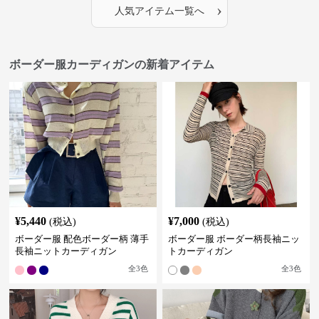
›
人気アイテム一覧へ
ボーダー服カーディガンの新着アイテム
¥
5,440
¥
7,000
(税込)
(税込)
ボーダー服 配色ボーダー柄 薄手
ボーダー服 ボーダー柄長袖ニッ
長袖ニットカーディガン
トカーディガン
全
3
色
全
3
色