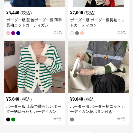
¥
5,440
¥
7,000
(税込)
(税込)
ボーダー服 配色ボーダー柄 薄手
ボーダー服 ボーダー柄長袖ニッ
長袖ニットカーディガン
トカーディガン
全
3
色
全
3
色
¥
5,640
¥
9,040
(税込)
(税込)
ボーダー服 上品で愛らしいボー
ボーダー服 ボーダー柄ニットカ
ダー柄ゆったりカーディガン
ーディガン花ボタン付き
全
3
色
全
2
色