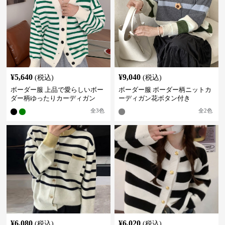
¥
5,640
¥
9,040
(税込)
(税込)
ボーダー服 上品で愛らしいボー
ボーダー服 ボーダー柄ニットカ
ダー柄ゆったりカーディガン
ーディガン花ボタン付き
全
3
色
全
2
色
¥
6,080
¥
6,020
(税込)
(税込)