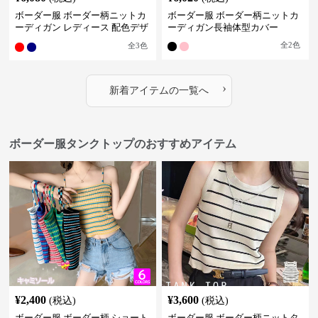
ボーダー服 ボーダー柄ニットカ
ボーダー服 ボーダー柄ニットカ
ーディガン レディース 配色デザ
ーディガン長袖体型カバー
イン
全
2
色
全
3
色
›
新着アイテムの一覧へ
ボーダー服タンクトップのおすすめアイテム
¥
2,400
¥
3,600
(税込)
(税込)
ボーダー服 ボーダー柄 ショート
ボーダー服 ボーダー柄ニットタ