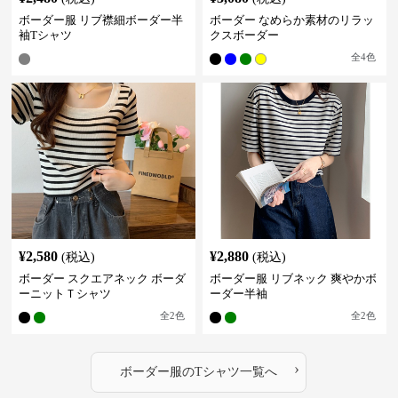
ボーダー服 リブ襟細ボーダー半
ボーダー なめらか素材のリラッ
袖Tシャツ
クスボーダー
全
4
色
¥
2,580
¥
2,880
(税込)
(税込)
ボーダー スクエアネック ボーダ
ボーダー服 リブネック 爽やかボ
ーニットＴシャツ
ーダー半袖
全
2
色
全
2
色
›
ボーダー服
の
Tシャツ
一覧へ