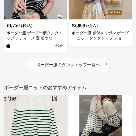
¥
3,750
¥
2,800
(税込)
(税込)
ボーダー服 ボーダー柄タンクト
ボーダー服 襟付きリボン ボーダ
ップ レディース 夏 着やせ
ー ニット タンクトップ ショー
ト丈
全
2
色
›
ボーダー服
の
タンクトップ
一覧へ
ボーダー服ニットのおすすめアイテム