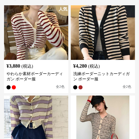
人気
¥
3,880
¥
4,280
(税込)
(税込)
やわらか素材ボーダーカーディ
洗練ボーダーニットカーディガ
ガン ボーダー服
ン ボーダー服
全
2
色
全
2
色