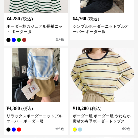
¥
4,280
¥
4,760
(税込)
(税込)
ボーダー柄カジュアル長袖ニッ
シンプルボーダーニットプルオ
ト ボーダー服
ーバー ボーダー服
全
4
色
¥
4,380
¥
10,280
(税込)
(税込)
リラックスボーダーニットプル
ボーダー服 ボーダー服 やわらか
オーバー ボーダー服
素材の春季ボーダートップス
全
3
色
全
2
色