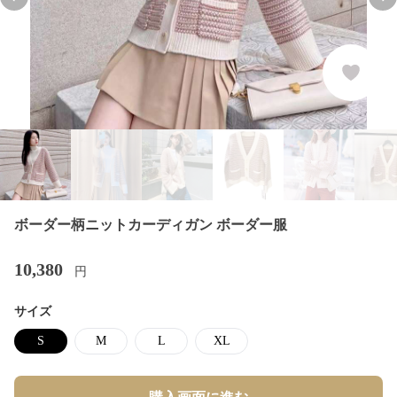
Previous slide
Nex
ボーダー柄ニットカーディガン ボーダー服
10,380
円
サイズ
S
M
L
XL