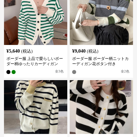
¥
5,640
¥
9,040
(税込)
(税込)
ボーダー服 上品で愛らしいボー
ボーダー服 ボーダー柄ニットカ
ダー柄ゆったりカーディガン
ーディガン花ボタン付き
全
3
色
全
2
色