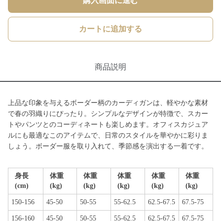
購入画面に進む
カートに追加する
商品説明
上品な印象を与えるボーダー柄のカーディガンは、軽やかな素材
で春の羽織りにぴったり。シンプルなデザインが特徴で、スカー
トやパンツとのコーディネートも楽しめます。オフィスカジュア
ルにも最適なこのアイテムで、日常のスタイルを華やかに彩りま
しょう。ボーダー服を取り入れて、季節感を演出する一着です。
身長
体重
体重
体重
体重
体重
(cm)
(kg)
(kg)
(kg)
(kg)
(kg)
150-156
45-50
50-55
55-62.5
62.5-67.5
67.5-75
156-160
45-50
50-55
55-62.5
62.5-67.5
67.5-75