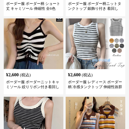
ボーダー服 ボーダー柄 ショート
ボーダー服 ボーダー柄ニットタ
丈 キャミソール 伸縮性 全6色
ンクトップ 銀飾り付き 着回し
¥
2,600
¥
2,600
(税込)
(税込)
ボーダー服 ボーダーニットキャ
ボーダー服 レディース ボーダー
ミソール 絞りリボン付き着回し
柄 冷感タンクトップ 伸縮性抜群