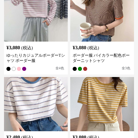
¥
3,080
¥
3,080
(税込)
(税込)
ゆったりカジュアルボーダーTシ
ボーダー服 バイカラー配色ボー
ャツ ボーダー服
ダーニットシャツ
全
4
色
全
3
色
¥
2,480
¥
3,080
(税込)
(税込)