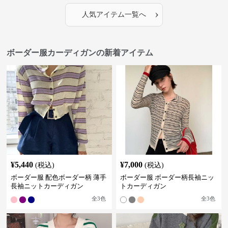
›
人気アイテム一覧へ
ボーダー服カーディガンの新着アイテム
¥
5,440
¥
7,000
(税込)
(税込)
ボーダー服 配色ボーダー柄 薄手
ボーダー服 ボーダー柄長袖ニッ
長袖ニットカーディガン
トカーディガン
全
3
色
全
3
色