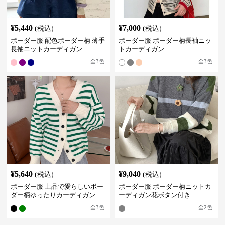
¥
5,440
¥
7,000
(税込)
(税込)
ボーダー服 配色ボーダー柄 薄手
ボーダー服 ボーダー柄長袖ニッ
長袖ニットカーディガン
トカーディガン
全
3
色
全
3
色
¥
5,640
¥
9,040
(税込)
(税込)
ボーダー服 上品で愛らしいボー
ボーダー服 ボーダー柄ニットカ
ダー柄ゆったりカーディガン
ーディガン花ボタン付き
全
3
色
全
2
色