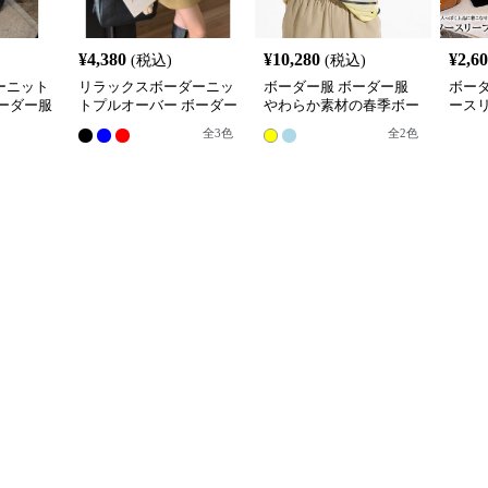
¥
4,380
¥
10,280
¥
2,6
(税込)
(税込)
ーニット
リラックスボーダーニッ
ボーダー服 ボーダー服
ボー
ーダー服
トプルオーバー ボーダー
やわらか素材の春季ボー
ース
服
ダートップス
レイ
全
3
色
全
2
色