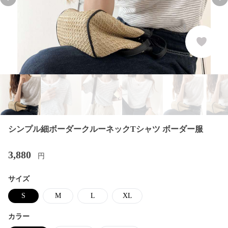
Previous slide
Nex
シンプル細ボーダークルーネックTシャツ ボーダー服
3,880
円
サイズ
S
M
L
XL
カラー