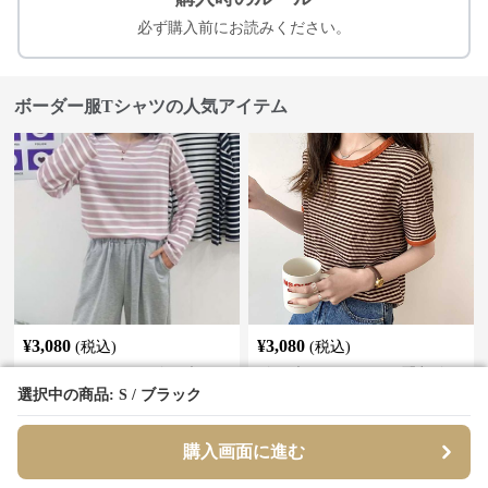
必ず購入前にお読みください。
ボーダー服Tシャツの人気アイテム
¥
3,080
¥
3,080
(税込)
(税込)
ゆったりカジュアルボーダーTシ
ボーダー服 バイカラー配色ボー
ャツ ボーダー服
ダーニットシャツ
選択中の商品: S / ブラック
選択中の商品: S / ブラック
全
4
色
全
3
色
購入画面に進む
購入画面に進む