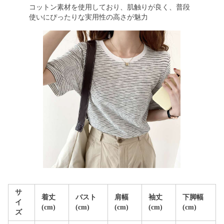
コットン素材を使用しており、肌触りが良く、普段
使いにぴったりな実用性の高さが魅力
サ
着丈
バスト
肩幅
袖丈
下脚幅
イ
(cm)
(cm)
(cm)
(cm)
(cm)
ズ