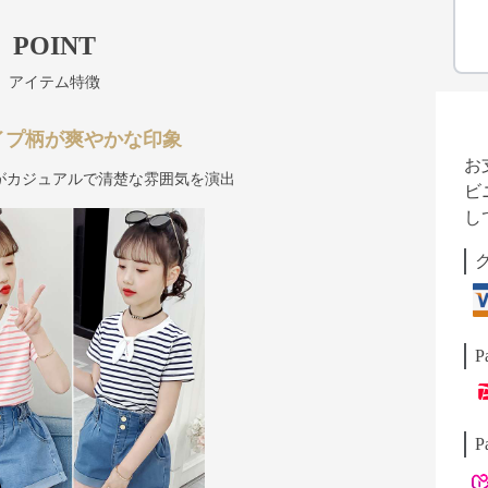
POINT
アイテム特徴
イプ柄が爽やかな印象
お
がカジュアルで清楚な雰囲気を演出
ビ
し
P
P