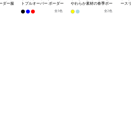
ーダー服
トプルオーバー ボーダー
やわらか素材の春季ボー
ース
服
ダートップス
レイ
全
3
色
全
2
色