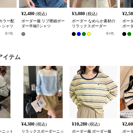
¥
2,480
¥
3,080
¥
2,5
(税込)
(税込)
カラー配
ボーダー服 リブ襟細ボー
ボーダー なめらか素材の
ボー
トシャツ
ダー半袖Tシャツ
リラックスボーダー
ボー
全
3
色
全
4
色
アイテム
¥
4,380
¥
10,280
¥
2,6
(税込)
(税込)
ーニット
リラックスボーダーニッ
ボーダー服 ボーダー服
ボー