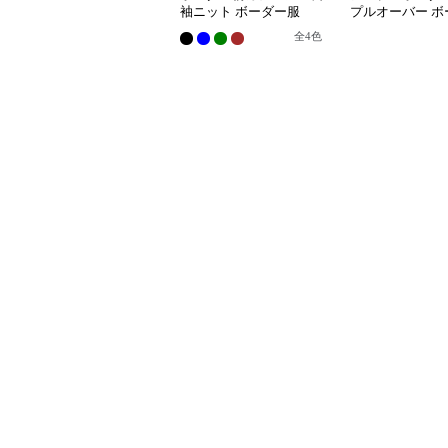
袖ニット ボーダー服
プルオーバー ボ
全
4
色