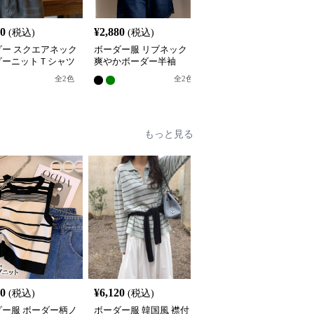
80
¥
2,880
¥
3,080
(税込)
(税込)
(税込)
ダー スクエアネック
ボーダー服 リブネック
ボーダー服 ボーダー服
ダーニットＴシャツ
爽やかボーダー半袖
洗練ボーダー半袖トップ
ス
全
2
色
全
2
色
全
2
色
もっと見る
00
¥
6,120
¥
3,400
(税込)
(税込)
(税込)
ダー服 ボーダー柄ノ
ボーダー服 韓国風 襟付
ボーダー服 ボーダー柄