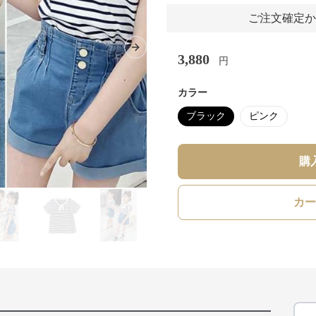
ご注文確定か
Next slide
3,880
円
カラー
ブラック
ピンク
購
カー