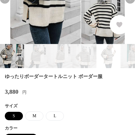
Previous slide
Nex
ゆったりボーダータートルニット ボーダー服
3,880
円
サイズ
S
M
L
カラー