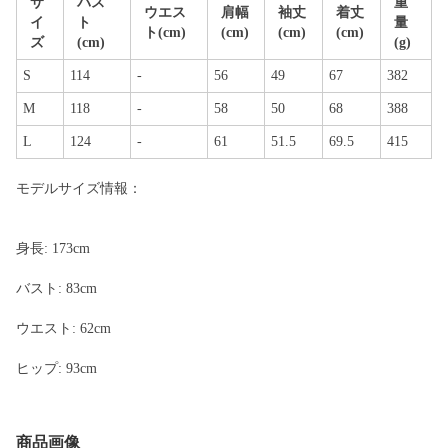
サ
バス
重
ウエス
肩幅
袖丈
着丈
イ
ト
量
ト(cm)
(cm)
(cm)
(cm)
ズ
(cm)
(g)
S
114
-
56
49
67
382
M
118
-
58
50
68
388
L
124
-
61
51.5
69.5
415
モデルサイズ情報：
身長: 173cm
バスト: 83cm
ウエスト: 62cm
ヒップ: 93cm
商品画像