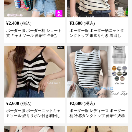
¥
2,400
¥
3,600
(税込)
(税込)
ボーダー服 ボーダー柄 ショート
ボーダー服 ボーダー柄ニットタ
丈 キャミソール 伸縮性 全6色
ンクトップ 銀飾り付き 着回し
¥
2,600
¥
2,600
(税込)
(税込)
ボーダー服 ボーダーニットキャ
ボーダー服 レディース ボーダー
ミソール 絞りリボン付き着回し
柄 冷感タンクトップ 伸縮性抜群