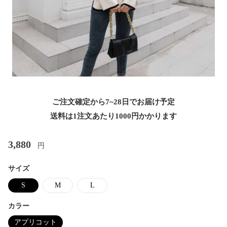
ご注文確定から7~28日でお届け予定
送料は1注文あたり
1000
円かかります
3,880
円
サイズ
S
M
L
カラー
アプリコット