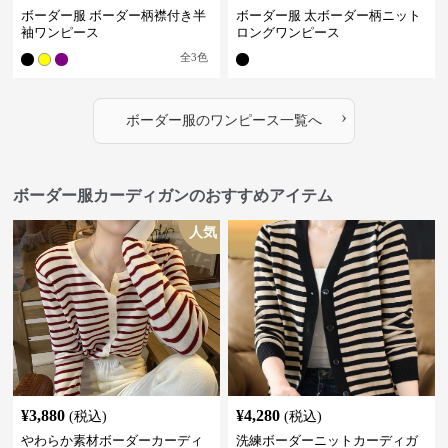
ボーダー服 ボーダー柄襟付き半
ボーダー服 太ボーダー柄ニット
袖ワンピース
ロングワンピース
全
3
色
›
ボーダー服
の
ワンピース
一覧へ
ボーダー服カーディガンのおすすめアイテム
人気
¥
3,880
¥
4,280
(税込)
(税込)
やわらか素材ボーダーカーディ
洗練ボーダーニットカーディガ