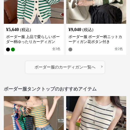
¥
5,640
¥
9,040
(税込)
(税込)
ボーダー服 上品で愛らしいボー
ボーダー服 ボーダー柄ニットカ
ダー柄ゆったりカーディガン
ーディガン花ボタン付き
全
3
色
全
2
色
›
ボーダー服
の
カーディガン
一覧へ
ボーダー服タンクトップのおすすめアイテム