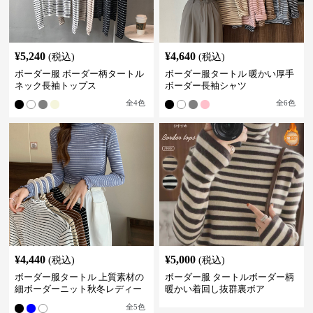
¥
5,240
¥
4,640
(税込)
(税込)
ボーダー服 ボーダー柄タートル
ボーダー服タートル 暖かい厚手
ネック長袖トップス
ボーダー長袖シャツ
全
4
色
全
6
色
¥
4,440
¥
5,000
(税込)
(税込)
ボーダー服タートル 上質素材の
ボーダー服 タートルボーダー柄
細ボーダーニット秋冬レディー
暖かい着回し抜群裏ボア
ス
全
5
色