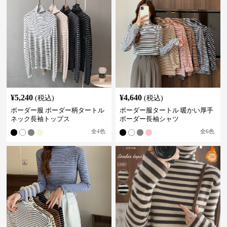
¥
5,240
¥
4,640
(税込)
(税込)
ボーダー服 ボーダー柄タートル
ボーダー服タートル 暖かい厚手
ネック長袖トップス
ボーダー長袖シャツ
全
4
色
全
6
色