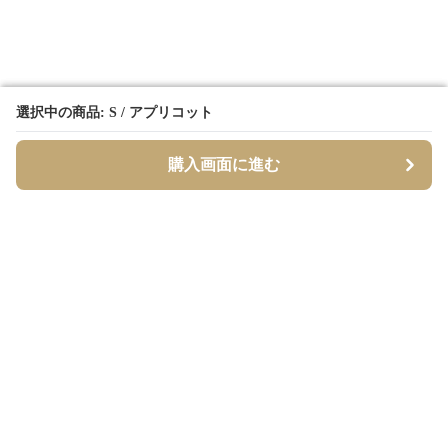
選択中の商品: S / アプリコット
選択中の商品: S / アプリコット
購入画面に進む
購入画面に進む
Borderly
について