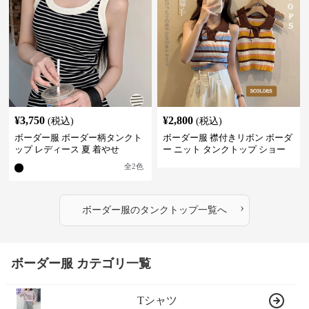
¥
3,750
¥
2,800
(税込)
(税込)
ボーダー服 ボーダー柄タンクト
ボーダー服 襟付きリボン ボーダ
ップ レディース 夏 着やせ
ー ニット タンクトップ ショー
ト丈
全
2
色
›
ボーダー服
の
タンクトップ
一覧へ
ボーダー服 カテゴリ一覧
Tシャツ