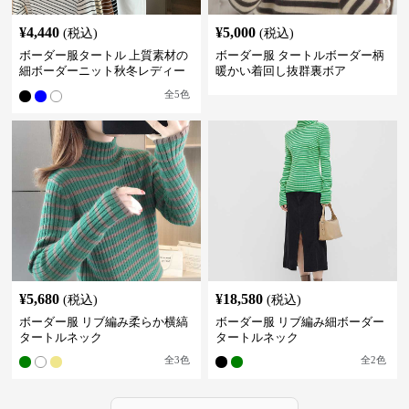
¥
4,440
¥
5,000
(税込)
(税込)
ボーダー服タートル 上質素材の
ボーダー服 タートルボーダー柄
細ボーダーニット秋冬レディー
暖かい着回し抜群裏ボア
ス
全
5
色
¥
5,680
¥
18,580
(税込)
(税込)
ボーダー服 リブ編み柔らか横縞
ボーダー服 リブ編み細ボーダー
タートルネック
タートルネック
全
3
色
全
2
色