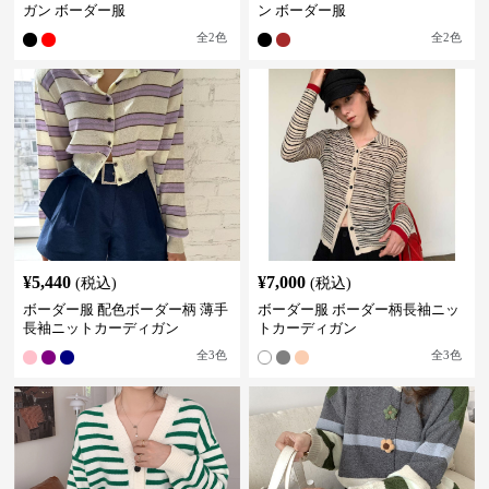
ガン ボーダー服
ン ボーダー服
全
2
色
全
2
色
¥
5,440
¥
7,000
(税込)
(税込)
ボーダー服 配色ボーダー柄 薄手
ボーダー服 ボーダー柄長袖ニッ
長袖ニットカーディガン
トカーディガン
全
3
色
全
3
色