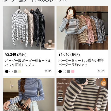
¥
5,240
¥
4,640
(税込)
(税込)
ボーダー服 ボーダー柄タートル
ボーダー服タートル 暖かい厚手
ネック長袖トップス
ボーダー長袖シャツ
全
4
色
全
6
色