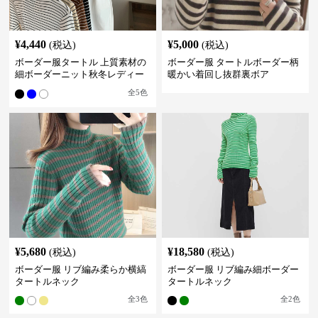
¥
4,440
¥
5,000
(税込)
(税込)
ボーダー服タートル 上質素材の
ボーダー服 タートルボーダー柄
細ボーダーニット秋冬レディー
暖かい着回し抜群裏ボア
ス
全
5
色
¥
5,680
¥
18,580
(税込)
(税込)
ボーダー服 リブ編み柔らか横縞
ボーダー服 リブ編み細ボーダー
タートルネック
タートルネック
全
3
色
全
2
色