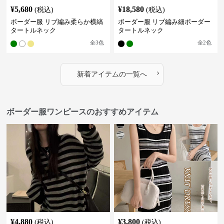
¥
5,680
¥
18,580
(税込)
(税込)
ボーダー服 リブ編み柔らか横縞
ボーダー服 リブ編み細ボーダー
タートルネック
タートルネック
全
3
色
全
2
色
›
新着アイテムの一覧へ
ボーダー服ワンピースのおすすめアイテム
¥
4,880
¥
3,800
(税込)
(税込)