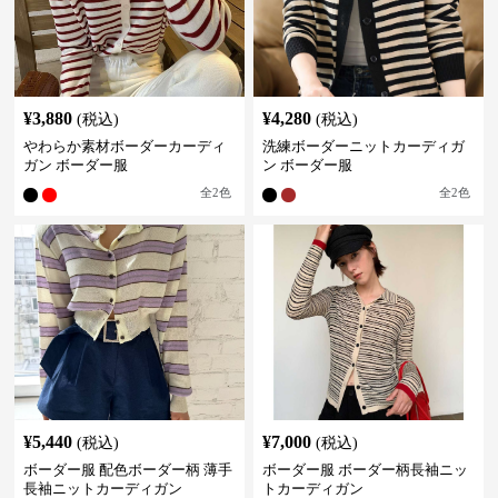
¥
3,880
¥
4,280
(税込)
(税込)
やわらか素材ボーダーカーディ
洗練ボーダーニットカーディガ
ガン ボーダー服
ン ボーダー服
全
2
色
全
2
色
¥
5,440
¥
7,000
(税込)
(税込)
ボーダー服 配色ボーダー柄 薄手
ボーダー服 ボーダー柄長袖ニッ
長袖ニットカーディガン
トカーディガン