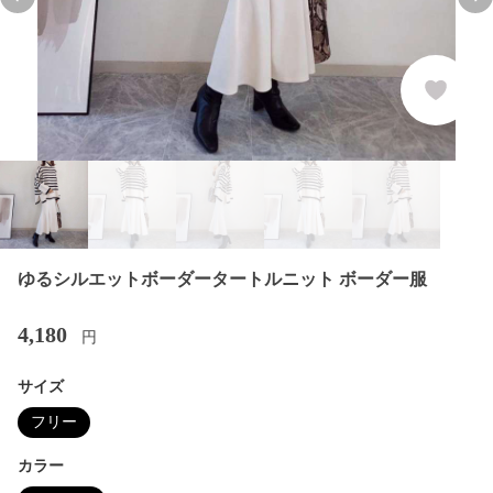
Previous slide
Nex
ゆるシルエットボーダータートルニット ボーダー服
4,180
円
サイズ
フリー
カラー