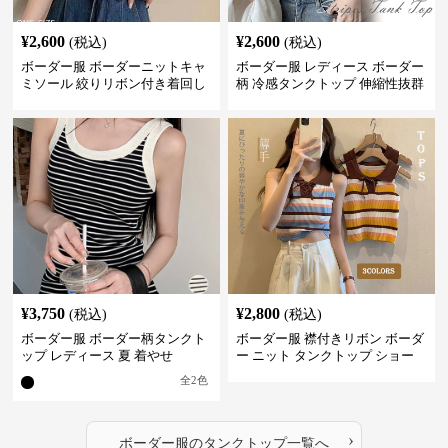
¥
2,600
¥
2,600
(税込)
(税込)
ボーダー服 ボーダーニットキャ
ボーダー服 レディース ボーダー
ミソール 絞りリボン付き着回し
柄 冷感タンクトップ 伸縮性抜群
¥
3,750
¥
2,800
(税込)
(税込)
ボーダー服 ボーダー柄タンクト
ボーダー服 襟付きリボン ボーダ
ップ レディース 夏 着やせ
ー ニット タンクトップ ショー
ト丈
全
2
色
›
ボーダー服
の
タンクトップ
一覧へ