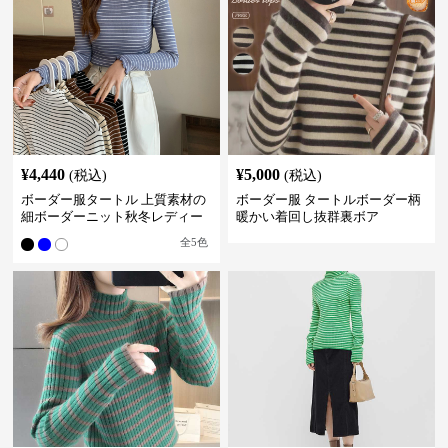
¥
4,440
¥
5,000
(税込)
(税込)
ボーダー服タートル 上質素材の
ボーダー服 タートルボーダー柄
細ボーダーニット秋冬レディー
暖かい着回し抜群裏ボア
ス
全
5
色