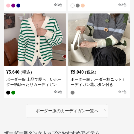
全
3
色
全
3
色
¥
5,640
¥
9,040
(税込)
(税込)
ボーダー服 上品で愛らしいボー
ボーダー服 ボーダー柄ニットカ
ダー柄ゆったりカーディガン
ーディガン花ボタン付き
全
3
色
全
2
色
›
ボーダー服
の
カーディガン
一覧へ
ボーダー服タンクトップのおすすめアイテム