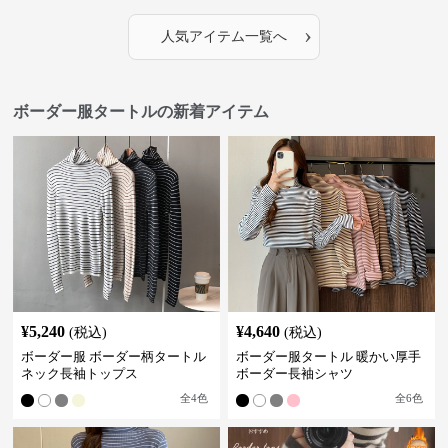
›
人気アイテム一覧へ
ボーダー服タートルの新着アイテム
¥
5,240
¥
4,640
(税込)
(税込)
ボーダー服 ボーダー柄タートル
ボーダー服タートル 暖かい厚手
ネック長袖トップス
ボーダー長袖シャツ
全
4
色
全
6
色