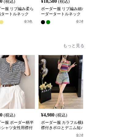
80
¥
18,580
¥
14,080
(税込)
(税込)
(税込)
ダー服 リブ編み柔ら
ボーダー服 リブ編み細ボ
ボーダー服 ハーフジッ
縞タートルネック
ーダータートルネック
ボーダータートル
全
3
色
全
2
色
全
2
色
もっと見る
90
¥
4,980
¥
7,560
(税込)
(税込)
(税込)
ダー服 ボーダー柄半
ボーダー服 カラフル横縞
ボーダー服 ボーダー柄
ロシャツ女性用襟付
襟付きポロとデニム短パ
ロシャツ半袖男女兼用カ
ップス
ン上下組み合わせ
ジュアルトップス全2色
全
2
色
全
2
色