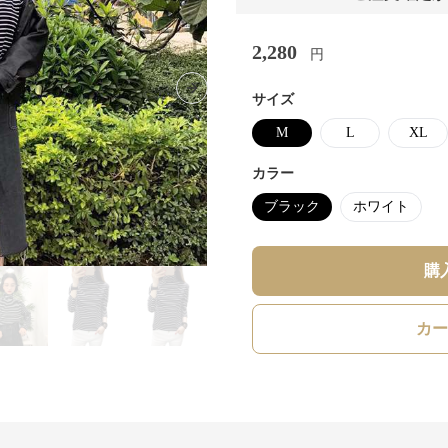
2,280
円
Next slide
サイズ
M
L
XL
カラー
ブラック
ホワイト
購
カー