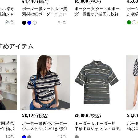
¥
4,440
¥
5,000
¥
5,6
(税込)
(税込)
ル 暖か
ボーダー服タートル 上質
ボーダー服 タートルボー
ボー
長袖シャ
素材の細ボーダーニット
ダー柄暖かい着回し抜群
か横
秋冬レディース
裏ボア
全
6
色
全
5
色
すめアイテム
¥
6,120
¥
8,080
¥
3,8
(税込)
(税込)
展開 若見
ボーダー服 配色ボーダー
ボーダー服 ボーダー柄
ボー
ー半袖ポ
ウエストリボン付き 襟付
半袖ポロシャツ レトロ風
袖ポ
き半袖トップス
男女兼用
きト
全
3
色
全
2
色