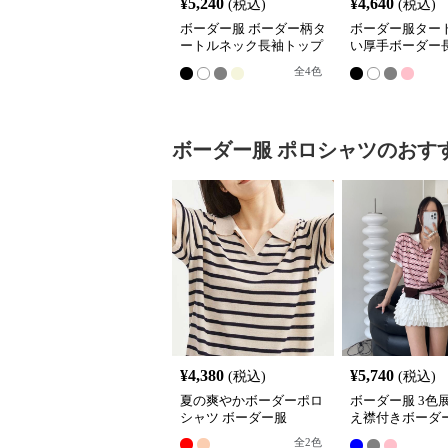
¥
5,240
¥
4,640
(税込)
(税込)
ボーダー服 ボーダー柄タ
ボーダー服タート
ートルネック長袖トップ
い厚手ボーダー
ス
ツ
全
4
色
ボーダー服
ポロシャツ
のおす
¥
4,380
¥
5,740
(税込)
(税込)
夏の爽やかボーダーポロ
ボーダー服 3色
シャツ ボーダー服
え襟付きボーダ
ロシャツ
全
2
色