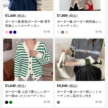
¥
5,440
¥
7,000
(税込)
(税込)
ボーダー服 配色ボーダー柄 薄手
ボーダー服 ボーダー柄長袖ニッ
長袖ニットカーディガン
トカーディガン
全
3
色
全
3
色
¥
5,640
¥
9,040
(税込)
(税込)
ボーダー服 上品で愛らしいボー
ボーダー服 ボーダー柄ニットカ
ダー柄ゆったりカーディガン
ーディガン花ボタン付き
全
3
色
全
2
色