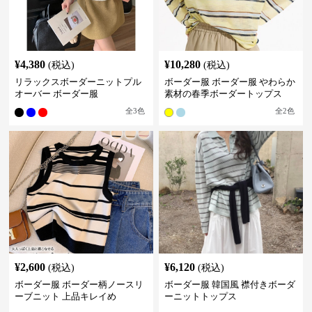
¥
4,380
¥
10,280
(税込)
(税込)
リラックスボーダーニットプル
ボーダー服 ボーダー服 やわらか
オーバー ボーダー服
素材の春季ボーダートップス
全
3
色
全
2
色
¥
2,600
¥
6,120
(税込)
(税込)
ボーダー服 ボーダー柄ノースリ
ボーダー服 韓国風 襟付きボーダ
ーブニット 上品キレイめ
ーニットトップス