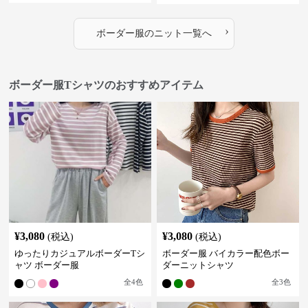
›
ボーダー服
の
ニット
一覧へ
ボーダー服Tシャツのおすすめアイテム
¥
3,080
¥
3,080
(税込)
(税込)
ゆったりカジュアルボーダーTシ
ボーダー服 バイカラー配色ボー
ャツ ボーダー服
ダーニットシャツ
全
4
色
全
3
色