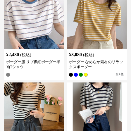
¥
2,480
¥
3,080
(税込)
(税込)
ボーダー服 リブ襟細ボーダー半
ボーダー なめらか素材のリラッ
袖Tシャツ
クスボーダー
全
4
色