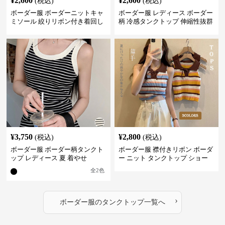
¥
2,600
¥
2,600
(税込)
(税込)
ボーダー服 ボーダーニットキャ
ボーダー服 レディース ボーダー
ミソール 絞りリボン付き着回し
柄 冷感タンクトップ 伸縮性抜群
¥
3,750
¥
2,800
(税込)
(税込)
ボーダー服 ボーダー柄タンクト
ボーダー服 襟付きリボン ボーダ
ップ レディース 夏 着やせ
ー ニット タンクトップ ショー
ト丈
全
2
色
›
ボーダー服
の
タンクトップ
一覧へ