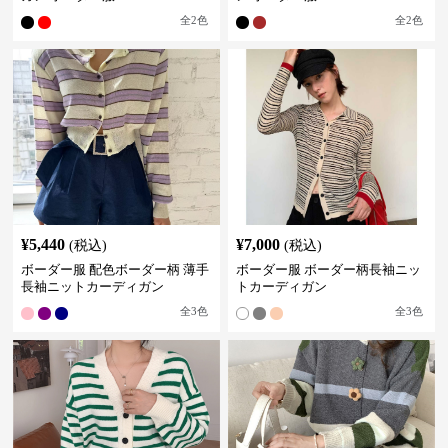
全
2
色
全
2
色
¥
5,440
¥
7,000
(税込)
(税込)
ボーダー服 配色ボーダー柄 薄手
ボーダー服 ボーダー柄長袖ニッ
長袖ニットカーディガン
トカーディガン
全
3
色
全
3
色