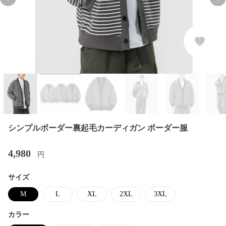
Previous slide
Nex
シンプルボーダー裏起毛カーディガン ボーダー服
4,980
円
サイズ
M
L
XL
2XL
3XL
カラー