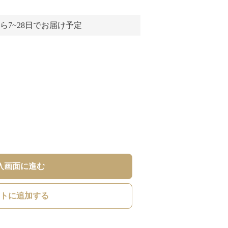
ら7~28日でお届け予定
入画面に進む
トに追加する