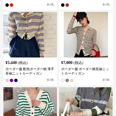
全
2
色
全
2
色
¥
5,440
¥
7,000
(税込)
(税込)
ボーダー服 配色ボーダー柄 薄手
ボーダー服 ボーダー柄長袖ニッ
長袖ニットカーディガン
トカーディガン
全
3
色
全
3
色