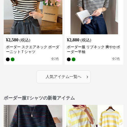
¥
2,580
¥
2,880
(税込)
(税込)
ボーダー スクエアネック ボーダ
ボーダー服 リブネック 爽やかボ
ーニットＴシャツ
ーダー半袖
全
2
色
全
2
色
›
人気アイテム一覧へ
ボーダー服Tシャツの新着アイテム