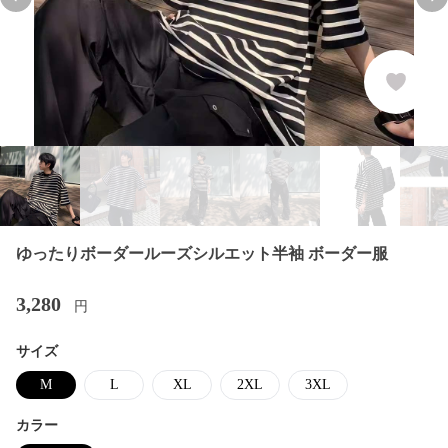
Previous slide
Nex
ゆったりボーダールーズシルエット半袖 ボーダー服
3,280
円
サイズ
M
L
XL
2XL
3XL
カラー