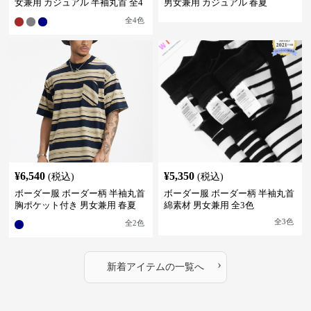
女兼用 カジュアル 半袖丸首 全4
男女兼用 カジュアル 春夏
色
全
4
色
¥
6,540
¥
5,350
(税込)
(税込)
ボーダー服 ボーダー柄 半袖丸首
ボーダー服 ボーダー柄 半袖丸首
胸ポケット付き 男女兼用 春夏
綿素材 男女兼用 全3色
新作
全
3
色
全
2
色
›
新着アイテムの一覧へ