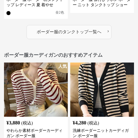
ップ レディース 夏 着やせ
ー ニット タンクトップ ショー
ト丈
全
2
色
›
ボーダー服
の
タンクトップ
一覧へ
ボーダー服カーディガンのおすすめアイテム
人気
¥
3,880
¥
4,280
(税込)
(税込)
やわらか素材ボーダーカーディ
洗練ボーダーニットカーディガ
ガン ボーダー服
ン ボーダー服