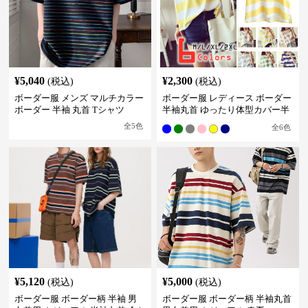
¥
5,040
¥
2,300
(税込)
(税込)
ボーダー服 メンズ マルチカラー
ボーダー服 レディース ボーダー
ボーダー 半袖 丸首 Tシャツ
半袖丸首 ゆったり体型カバー半
袖
全
5
色
全
6
色
¥
5,120
¥
5,000
(税込)
(税込)
ボーダー服 ボーダー柄 半袖 男
ボーダー服 ボーダー柄 半袖丸首