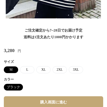
ご注文確定から7~28日でお届け予定
送料は1注文あたり
1000
円かかります
3,280
円
サイズ
M
L
XL
2XL
3XL
カラー
ブラック
購入画面に進む