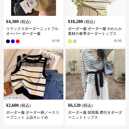
¥
4,380
¥
10,280
(税込)
(税込)
リラックスボーダーニットプル
ボーダー服 ボーダー服 やわらか
オーバー ボーダー服
素材の春季ボーダートップス
全
3
色
全
2
色
¥
2,600
¥
6,120
(税込)
(税込)
ボーダー服 ボーダー柄ノースリ
ボーダー服 韓国風 襟付きボーダ
ーブニット 上品キレイめ
ーニットトップス