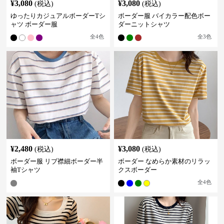
¥
3,080
¥
3,080
(税込)
(税込)
ゆったりカジュアルボーダーTシ
ボーダー服 バイカラー配色ボー
ャツ ボーダー服
ダーニットシャツ
全
4
色
全
3
色
¥
2,480
¥
3,080
(税込)
(税込)
ボーダー服 リブ襟細ボーダー半
ボーダー なめらか素材のリラッ
袖Tシャツ
クスボーダー
全
4
色