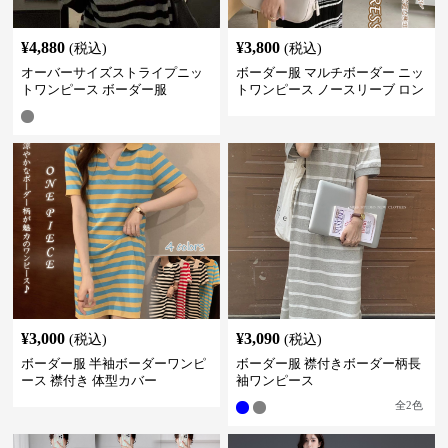
¥
4,880
¥
3,800
(税込)
(税込)
オーバーサイズストライプニッ
ボーダー服 マルチボーダー ニッ
トワンピース ボーダー服
トワンピース ノースリーブ ロン
グ丈
¥
3,000
¥
3,090
(税込)
(税込)
ボーダー服 半袖ボーダーワンピ
ボーダー服 襟付きボーダー柄長
ース 襟付き 体型カバー
袖ワンピース
全
2
色