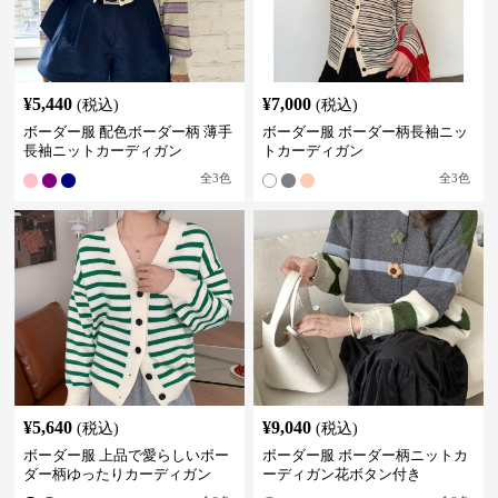
¥
5,440
¥
7,000
(税込)
(税込)
ボーダー服 配色ボーダー柄 薄手
ボーダー服 ボーダー柄長袖ニッ
長袖ニットカーディガン
トカーディガン
全
3
色
全
3
色
¥
5,640
¥
9,040
(税込)
(税込)
ボーダー服 上品で愛らしいボー
ボーダー服 ボーダー柄ニットカ
ダー柄ゆったりカーディガン
ーディガン花ボタン付き