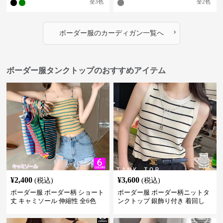
全
3
色
全
2
色
›
ボーダー服
の
カーディガン
一覧へ
ボーダー服タンクトップのおすすめアイテム
¥
2,400
¥
3,600
(税込)
(税込)
ボーダー服 ボーダー柄 ショート
ボーダー服 ボーダー柄ニットタ
丈 キャミソール 伸縮性 全6色
ンクトップ 銀飾り付き 着回し