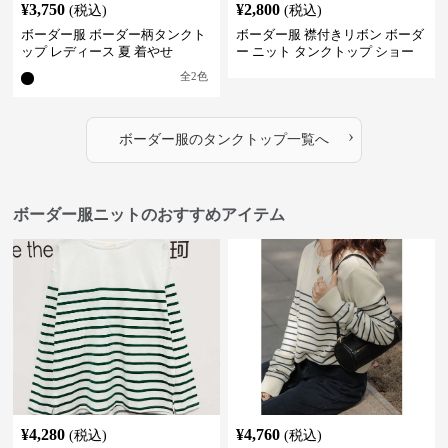
¥
3,750
¥
2,800
(税込)
(税込)
ボーダー服 ボーダー柄タンクト
ボーダー服 襟付きリボン ボーダ
ップ レディース 夏 着やせ
ー ニット タンクトップ ショー
ト丈
全
2
色
›
ボーダー服
の
タンクトップ
一覧へ
ボーダー服ニットのおすすめアイテム
¥
4,280
¥
4,760
(税込)
(税込)