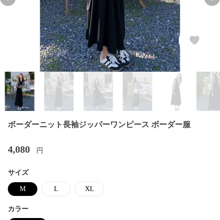
Previous slide
Nex
ボーダーニット長袖ジッパーワンピース ボーダー服
4,080
円
サイズ
M
L
XL
カラー