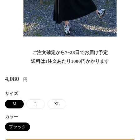
ご注文確定から7~28日でお届け予定
送料は1注文あたり
1000
円かかります
4,080
円
サイズ
M
L
XL
カラー
ブラック