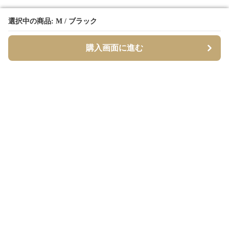
選択中の商品: M / ブラック
選択中の商品: M / ブラック
購入画面に進む
購入画面に進む
Borderly
について
会社概要