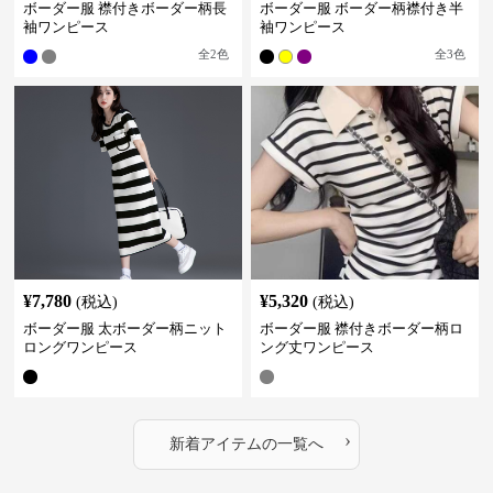
ボーダー服 襟付きボーダー柄長
ボーダー服 ボーダー柄襟付き半
袖ワンピース
袖ワンピース
全
2
色
全
3
色
¥
7,780
¥
5,320
(税込)
(税込)
ボーダー服 太ボーダー柄ニット
ボーダー服 襟付きボーダー柄ロ
ロングワンピース
ング丈ワンピース
›
新着アイテムの一覧へ