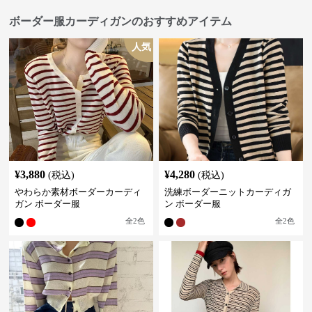
ボーダー服カーディガンのおすすめアイテム
人気
¥
3,880
¥
4,280
(税込)
(税込)
やわらか素材ボーダーカーディ
洗練ボーダーニットカーディガ
ガン ボーダー服
ン ボーダー服
全
2
色
全
2
色