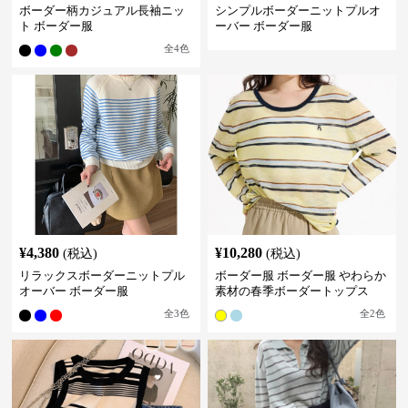
ボーダー柄カジュアル長袖ニッ
シンプルボーダーニットプルオ
ト ボーダー服
ーバー ボーダー服
全
4
色
¥
4,380
¥
10,280
(税込)
(税込)
リラックスボーダーニットプル
ボーダー服 ボーダー服 やわらか
オーバー ボーダー服
素材の春季ボーダートップス
全
3
色
全
2
色