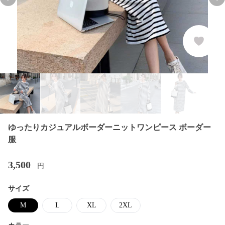
Previous slide
Nex
ゆったりカジュアルボーダーニットワンピース ボーダー
服
3,500
円
サイズ
M
L
XL
2XL