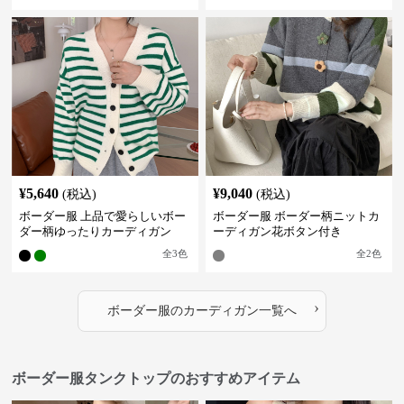
¥
5,640
¥
9,040
(税込)
(税込)
ボーダー服 上品で愛らしいボー
ボーダー服 ボーダー柄ニットカ
ダー柄ゆったりカーディガン
ーディガン花ボタン付き
全
3
色
全
2
色
›
ボーダー服
の
カーディガン
一覧へ
ボーダー服タンクトップのおすすめアイテム