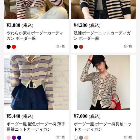
¥
3,880
¥
4,280
(税込)
(税込)
やわらか素材ボーダーカーディ
洗練ボーダーニットカーディガ
ガン ボーダー服
ン ボーダー服
全
2
色
全
2
色
¥
5,440
¥
7,000
(税込)
(税込)
ボーダー服 配色ボーダー柄 薄手
ボーダー服 ボーダー柄長袖ニッ
長袖ニットカーディガン
トカーディガン
全
3
色
全
3
色