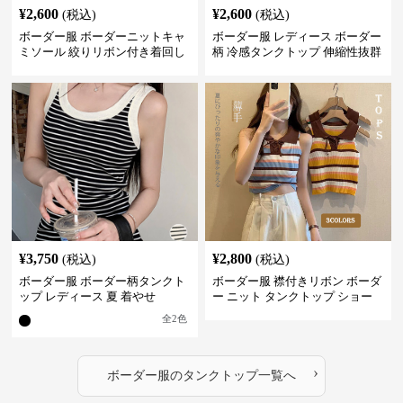
¥
2,600
¥
2,600
(税込)
(税込)
ボーダー服 ボーダーニットキャ
ボーダー服 レディース ボーダー
ミソール 絞りリボン付き着回し
柄 冷感タンクトップ 伸縮性抜群
¥
3,750
¥
2,800
(税込)
(税込)
ボーダー服 ボーダー柄タンクト
ボーダー服 襟付きリボン ボーダ
ップ レディース 夏 着やせ
ー ニット タンクトップ ショー
ト丈
全
2
色
›
ボーダー服
の
タンクトップ
一覧へ