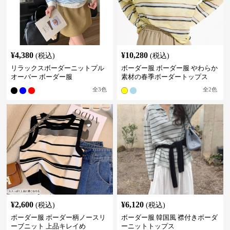
¥
4,380
¥
10,280
(税込)
(税込)
リラックスボーダーニットプル
ボーダー服 ボーダー服 やわらか
オーバー ボーダー服
素材の春季ボーダートップス
全
3
色
全
2
色
¥
2,600
¥
6,120
(税込)
(税込)
ボーダー服 ボーダー柄ノースリ
ボーダー服 韓国風 襟付きボーダ
ーブニット 上品キレイめ
ーニットトップス