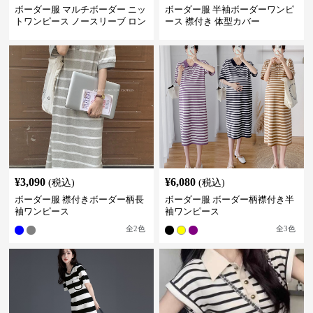
ボーダー服 マルチボーダー ニッ
ボーダー服 半袖ボーダーワンピ
トワンピース ノースリーブ ロン
ース 襟付き 体型カバー
グ丈
¥
3,090
¥
6,080
(税込)
(税込)
ボーダー服 襟付きボーダー柄長
ボーダー服 ボーダー柄襟付き半
袖ワンピース
袖ワンピース
全
2
色
全
3
色