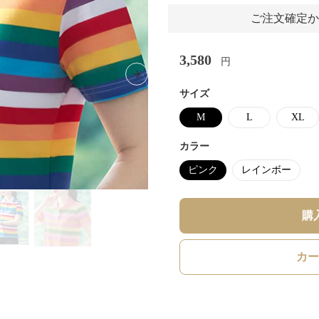
ご注文確定か
3,580
円
Next slide
サイズ
M
L
XL
カラー
ピンク
レインボー
購
カー