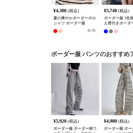
¥
4,380
¥
5,740
(税込)
(税込)
夏の爽やかボーダーポロ
ボーダー服 3色
シャツ ボーダー服
え襟付きボーダ
ロシャツ
全
2
色
ボーダー服
パンツ
のおすすめ
¥
5,920
¥
4,980
(税込)
(税込)
ボーダー服 ボーダー柄ウ
ボーダー服 ボー