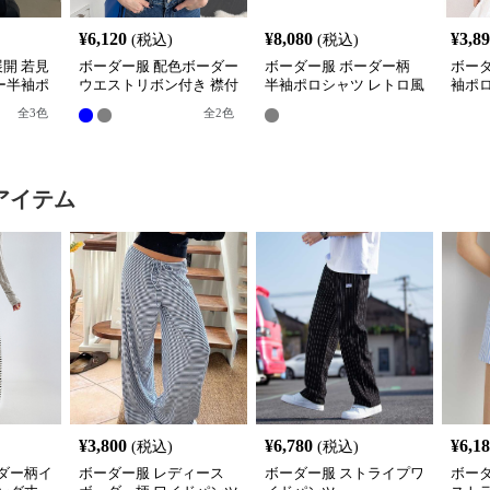
¥
6,120
¥
8,080
¥
3,8
(税込)
(税込)
展開 若見
ボーダー服 配色ボーダー
ボーダー服 ボーダー柄
ボー
ー半袖ポ
ウエストリボン付き 襟付
半袖ポロシャツ レトロ風
袖ポ
き半袖トップス
男女兼用
きト
全
3
色
全
2
色
アイテム
¥
3,800
¥
6,780
¥
6,1
(税込)
(税込)
ダー柄イ
ボーダー服 レディース
ボーダー服 ストライプワ
ボー