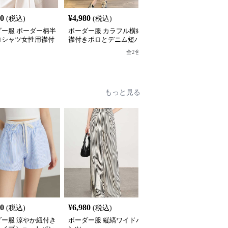
90
¥
4,980
¥
8,880
(税込)
(税込)
(税込)
ダー服 ボーダー柄半
ボーダー服 カラフル横縞
ボーダー服 男女兼用ボ
ロシャツ女性用襟付
襟付きポロとデニム短パ
ダー長袖ポロシャツ ゆ
ップス
ン上下組み合わせ
たり着心地 全2色
全
2
色
全
2
色
もっと見る
80
¥
6,980
¥
4,040
(税込)
(税込)
(税込)
ダー服 涼やか紐付き
ボーダー服 縦縞ワイドパ
ボーダー服 細身ストラ