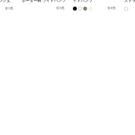
ング丈
ボーダー柄 ワイドパンツ
イドパンツ
スト
ドシルエ
ウエストゴム
ツ
全
3
色
全
4
色
全
2
色