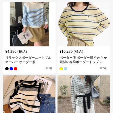
¥
4,380
¥
10,280
(税込)
(税込)
リラックスボーダーニットプル
ボーダー服 ボーダー服 やわらか
オーバー ボーダー服
素材の春季ボーダートップス
全
3
色
全
2
色