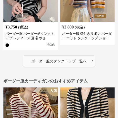
¥
3,750
¥
2,800
(税込)
(税込)
ボーダー服 ボーダー柄タンクト
ボーダー服 襟付きリボン ボーダ
ップ レディース 夏 着やせ
ー ニット タンクトップ ショー
ト丈
全
2
色
›
ボーダー服
の
タンクトップ
一覧へ
ボーダー服カーディガンのおすすめアイテム
人気