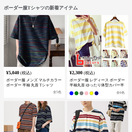
ボーダー服Tシャツの新着アイテム
¥
5,040
¥
2,300
(税込)
(税込)
ボーダー服 メンズ マルチカラー
ボーダー服 レディース ボーダー
ボーダー 半袖 丸首 Tシャツ
半袖丸首 ゆったり体型カバー半
袖
全
5
色
全
6
色