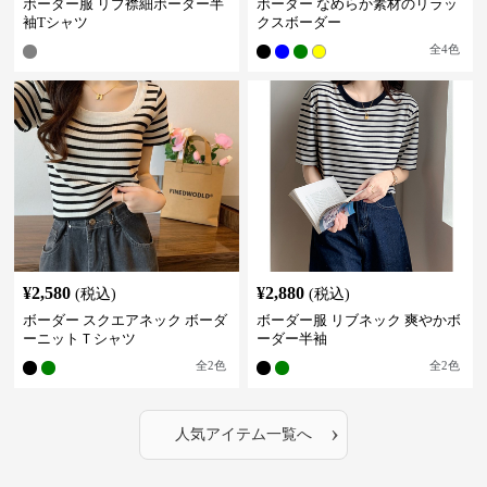
ボーダー服 リブ襟細ボーダー半
ボーダー なめらか素材のリラッ
袖Tシャツ
クスボーダー
全
4
色
¥
2,580
¥
2,880
(税込)
(税込)
ボーダー スクエアネック ボーダ
ボーダー服 リブネック 爽やかボ
ーニットＴシャツ
ーダー半袖
全
2
色
全
2
色
›
人気アイテム一覧へ