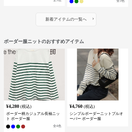
全
3
色
全
3
色
›
新着アイテムの一覧へ
ボーダー服ニットのおすすめアイテム
¥
4,280
¥
4,760
(税込)
(税込)
ボーダー柄カジュアル長袖ニッ
シンプルボーダーニットプルオ
ト ボーダー服
ーバー ボーダー服
全
4
色