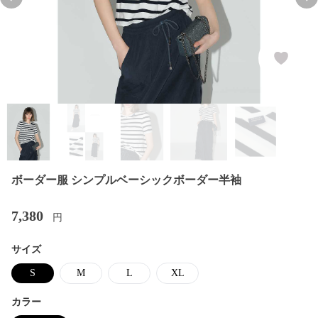
Previous slide
Nex
ボーダー服 シンプルベーシックボーダー半袖
7,380
円
サイズ
S
M
L
XL
カラー