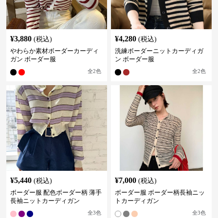
¥
3,880
¥
4,280
(税込)
(税込)
やわらか素材ボーダーカーディ
洗練ボーダーニットカーディガ
ガン ボーダー服
ン ボーダー服
全
2
色
全
2
色
¥
5,440
¥
7,000
(税込)
(税込)
ボーダー服 配色ボーダー柄 薄手
ボーダー服 ボーダー柄長袖ニッ
長袖ニットカーディガン
トカーディガン
全
3
色
全
3
色