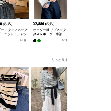
80
¥
2,880
¥
3,080
(税込)
(税込)
(税込)
ダー スクエアネック
ボーダー服 リブネック
ボーダー服 ボーダー服
ダーニットＴシャツ
爽やかボーダー半袖
洗練ボーダー半袖トップ
ス
全
2
色
全
2
色
全
2
色
もっと見る