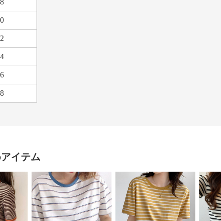
8
0
2
4
6
8
めアイテム