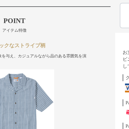
POINT
アイテム特徴
ックなストライプ柄
お
象を与え、カジュアルながら品のある雰囲気を演
ビ
し
P
P