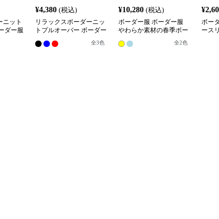
¥
4,380
¥
10,280
¥
2,6
(税込)
(税込)
ーニット
リラックスボーダーニッ
ボーダー服 ボーダー服
ボー
ーダー服
トプルオーバー ボーダー
やわらか素材の春季ボー
ース
服
ダートップス
レイ
全
3
色
全
2
色