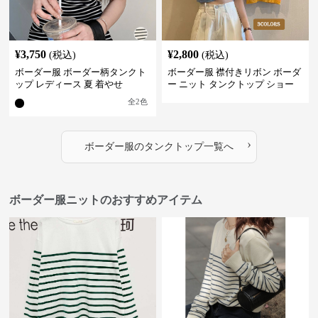
¥
3,750
¥
2,800
(税込)
(税込)
ボーダー服 ボーダー柄タンクト
ボーダー服 襟付きリボン ボーダ
ップ レディース 夏 着やせ
ー ニット タンクトップ ショー
ト丈
全
2
色
›
ボーダー服
の
タンクトップ
一覧へ
ボーダー服ニットのおすすめアイテム