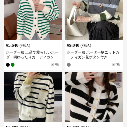
¥
5,640
¥
9,040
(税込)
(税込)
ボーダー服 上品で愛らしいボー
ボーダー服 ボーダー柄ニットカ
ダー柄ゆったりカーディガン
ーディガン花ボタン付き
全
3
色
全
2
色