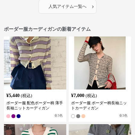
›
人気アイテム一覧へ
ボーダー服カーディガンの新着アイテム
¥
5,440
¥
7,000
(税込)
(税込)
ボーダー服 配色ボーダー柄 薄手
ボーダー服 ボーダー柄長袖ニッ
長袖ニットカーディガン
トカーディガン
全
3
色
全
3
色