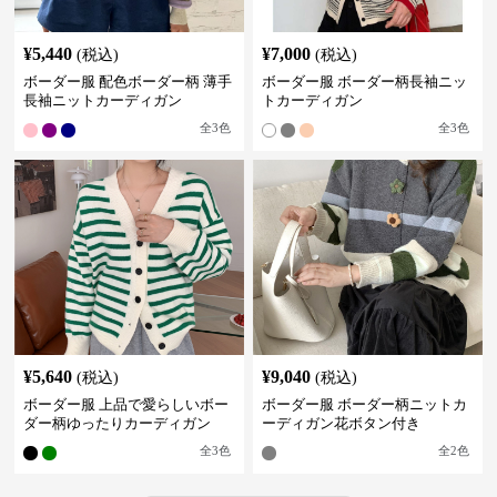
¥
5,440
¥
7,000
(税込)
(税込)
ボーダー服 配色ボーダー柄 薄手
ボーダー服 ボーダー柄長袖ニッ
長袖ニットカーディガン
トカーディガン
全
3
色
全
3
色
¥
5,640
¥
9,040
(税込)
(税込)
ボーダー服 上品で愛らしいボー
ボーダー服 ボーダー柄ニットカ
ダー柄ゆったりカーディガン
ーディガン花ボタン付き
全
3
色
全
2
色