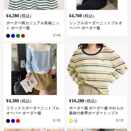
¥
4,280
¥
4,760
(税込)
(税込)
ボーダー柄カジュアル長袖ニッ
シンプルボーダーニットプルオ
ト ボーダー服
ーバー ボーダー服
全
4
色
¥
4,380
¥
10,280
(税込)
(税込)
リラックスボーダーニットプル
ボーダー服 ボーダー服 やわらか
オーバー ボーダー服
素材の春季ボーダートップス
全
3
色
全
2
色