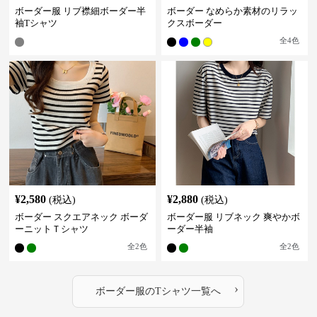
ボーダー服 リブ襟細ボーダー半
ボーダー なめらか素材のリラッ
袖Tシャツ
クスボーダー
全
4
色
¥
2,580
¥
2,880
(税込)
(税込)
ボーダー スクエアネック ボーダ
ボーダー服 リブネック 爽やかボ
ーニットＴシャツ
ーダー半袖
全
2
色
全
2
色
›
ボーダー服
の
Tシャツ
一覧へ