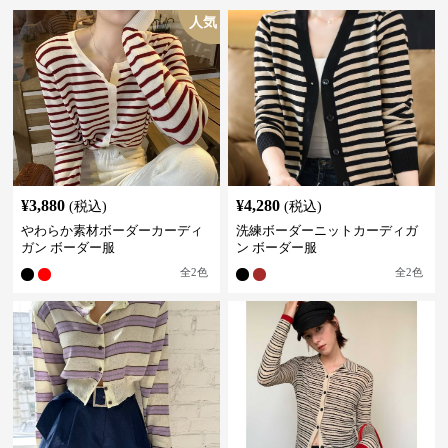
人気
¥
3,880
¥
4,280
(税込)
(税込)
やわらか素材ボーダーカーディ
洗練ボーダーニットカーディガ
ガン ボーダー服
ン ボーダー服
全
2
色
全
2
色