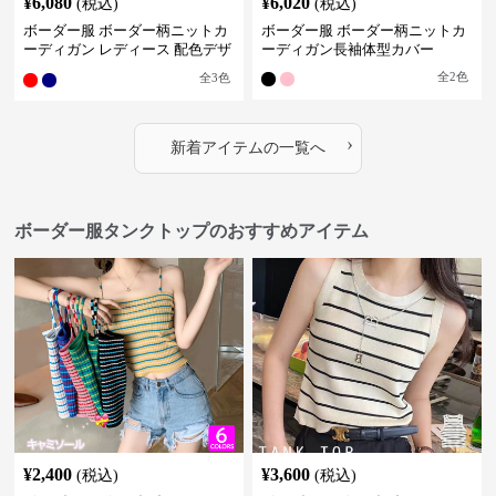
¥
6,080
¥
6,020
(税込)
(税込)
ボーダー服 ボーダー柄ニットカ
ボーダー服 ボーダー柄ニットカ
ーディガン レディース 配色デザ
ーディガン長袖体型カバー
イン
全
2
色
全
3
色
›
新着アイテムの一覧へ
ボーダー服タンクトップのおすすめアイテム
¥
2,400
¥
3,600
(税込)
(税込)