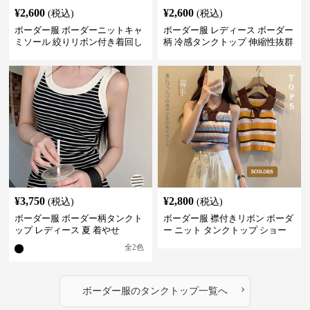
¥
2,600
¥
2,600
(税込)
(税込)
ボーダー服 ボーダーニットキャ
ボーダー服 レディース ボーダー
ミソール 絞りリボン付き着回し
柄 冷感タンクトップ 伸縮性抜群
¥
3,750
¥
2,800
(税込)
(税込)
ボーダー服 ボーダー柄タンクト
ボーダー服 襟付きリボン ボーダ
ップ レディース 夏 着やせ
ー ニット タンクトップ ショー
ト丈
全
2
色
›
ボーダー服
の
タンクトップ
一覧へ