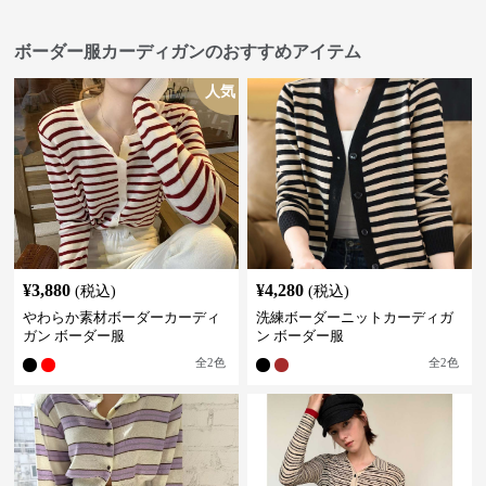
ボーダー服カーディガンのおすすめアイテム
人気
¥
3,880
¥
4,280
(税込)
(税込)
やわらか素材ボーダーカーディ
洗練ボーダーニットカーディガ
ガン ボーダー服
ン ボーダー服
全
2
色
全
2
色