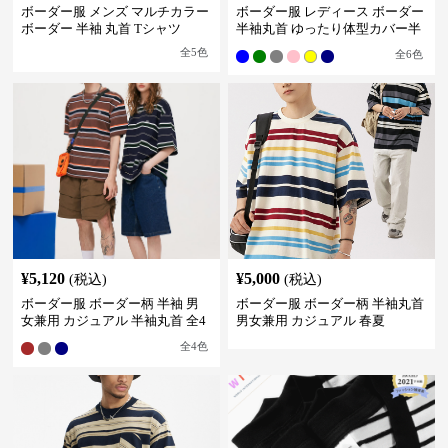
ボーダー服 メンズ マルチカラー
ボーダー服 レディース ボーダー
ボーダー 半袖 丸首 Tシャツ
半袖丸首 ゆったり体型カバー半
袖
全
5
色
全
6
色
¥
5,120
¥
5,000
(税込)
(税込)
ボーダー服 ボーダー柄 半袖 男
ボーダー服 ボーダー柄 半袖丸首
女兼用 カジュアル 半袖丸首 全4
男女兼用 カジュアル 春夏
色
全
4
色