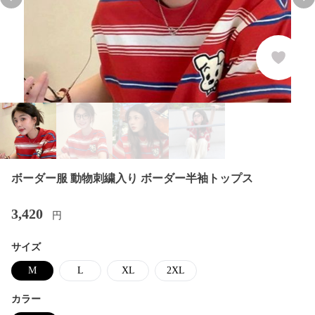
Previous slide
Nex
ボーダー服 動物刺繍入り ボーダー半袖トップス
3,420
円
サイズ
M
L
XL
2XL
カラー