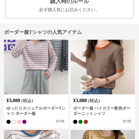
購入時のルール
必ず購入前にお読みください。
ボーダー服Tシャツの人気アイテム
¥
3,080
¥
3,080
(税込)
(税込)
ゆったりカジュアルボーダーTシ
ボーダー服 バイカラー配色ボー
ャツ ボーダー服
ダーニットシャツ
全
4
色
全
3
色