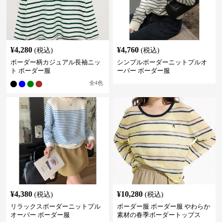
¥
4,280
¥
4,760
(税込)
(税込)
ボーダー柄カジュアル長袖ニッ
シンプルボーダーニットプルオ
ト ボーダー服
ーバー ボーダー服
全
4
色
¥
4,380
¥
10,280
(税込)
(税込)
リラックスボーダーニットプル
ボーダー服 ボーダー服 やわらか
オーバー ボーダー服
素材の春季ボーダートップス