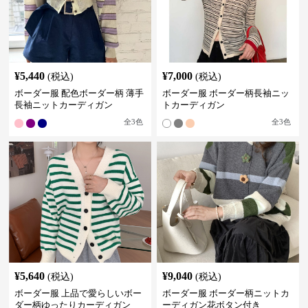
¥
5,440
¥
7,000
(税込)
(税込)
ボーダー服 配色ボーダー柄 薄手
ボーダー服 ボーダー柄長袖ニッ
長袖ニットカーディガン
トカーディガン
全
3
色
全
3
色
¥
5,640
¥
9,040
(税込)
(税込)
ボーダー服 上品で愛らしいボー
ボーダー服 ボーダー柄ニットカ
ダー柄ゆったりカーディガン
ーディガン花ボタン付き