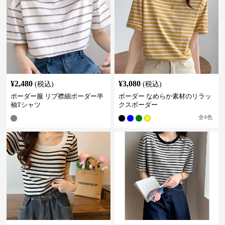
¥
2,480
¥
3,080
(税込)
(税込)
ボーダー服 リブ襟細ボーダー半
ボーダー なめらか素材のリラッ
袖Tシャツ
クスボーダー
全
4
色