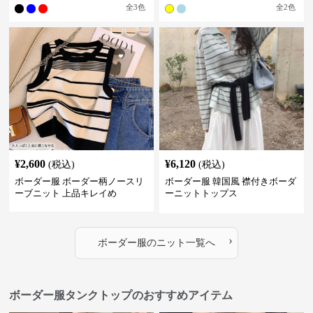
全
3
色
全
2
色
¥
2,600
¥
6,120
(税込)
(税込)
ボーダー服 ボーダー柄ノースリ
ボーダー服 韓国風 襟付きボーダ
ーブニット 上品キレイめ
ーニットトップス
›
ボーダー服
の
ニット
一覧へ
ボーダー服タンクトップのおすすめアイテム