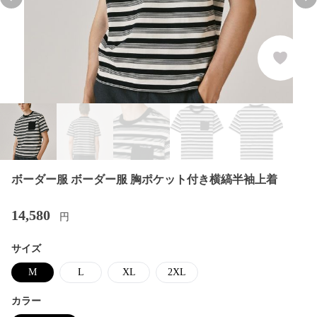
Previous slide
Nex
ボーダー服 ボーダー服 胸ポケット付き横縞半袖上着
14,580
円
サイズ
M
L
XL
2XL
カラー