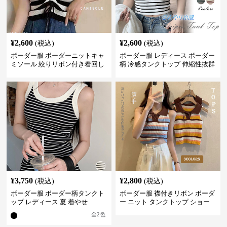
¥
2,600
¥
2,600
(税込)
(税込)
ボーダー服 ボーダーニットキャ
ボーダー服 レディース ボーダー
ミソール 絞りリボン付き着回し
柄 冷感タンクトップ 伸縮性抜群
¥
3,750
¥
2,800
(税込)
(税込)
ボーダー服 ボーダー柄タンクト
ボーダー服 襟付きリボン ボーダ
ップ レディース 夏 着やせ
ー ニット タンクトップ ショー
ト丈
全
2
色