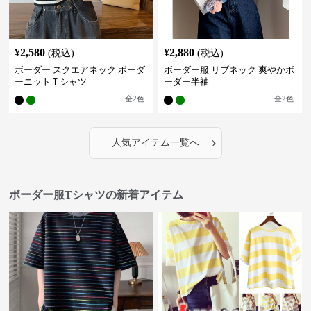
¥
2,580
¥
2,880
(税込)
(税込)
ボーダー スクエアネック ボーダ
ボーダー服 リブネック 爽やかボ
ーニットＴシャツ
ーダー半袖
全
2
色
全
2
色
›
人気アイテム一覧へ
ボーダー服Tシャツの新着アイテム