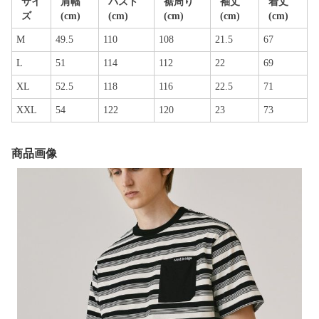
サイ
肩幅
バスト
裾周り
袖丈
着丈
ズ
(cm)
(cm)
(cm)
(cm)
(cm)
M
49.5
110
108
21.5
67
L
51
114
112
22
69
XL
52.5
118
116
22.5
71
XXL
54
122
120
23
73
商品画像