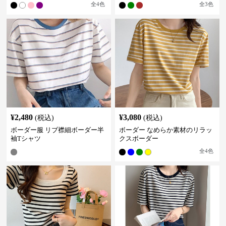
全
4
色
全
3
色
¥
2,480
¥
3,080
(税込)
(税込)
ボーダー服 リブ襟細ボーダー半
ボーダー なめらか素材のリラッ
袖Tシャツ
クスボーダー
全
4
色