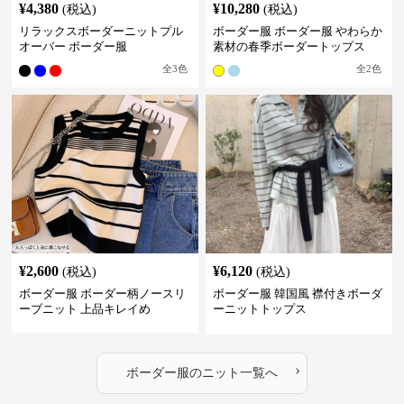
¥
4,380
¥
10,280
(税込)
(税込)
リラックスボーダーニットプル
ボーダー服 ボーダー服 やわらか
オーバー ボーダー服
素材の春季ボーダートップス
全
3
色
全
2
色
¥
2,600
¥
6,120
(税込)
(税込)
ボーダー服 ボーダー柄ノースリ
ボーダー服 韓国風 襟付きボーダ
ーブニット 上品キレイめ
ーニットトップス
›
ボーダー服
の
ニット
一覧へ