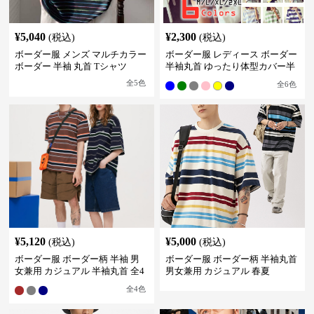
¥
5,040
¥
2,300
(税込)
(税込)
ボーダー服 メンズ マルチカラー
ボーダー服 レディース ボーダー
ボーダー 半袖 丸首 Tシャツ
半袖丸首 ゆったり体型カバー半
袖
全
5
色
全
6
色
¥
5,120
¥
5,000
(税込)
(税込)
ボーダー服 ボーダー柄 半袖 男
ボーダー服 ボーダー柄 半袖丸首
女兼用 カジュアル 半袖丸首 全4
男女兼用 カジュアル 春夏
色
全
4
色