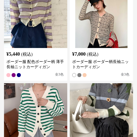
¥
5,440
¥
7,000
(税込)
(税込)
ボーダー服 配色ボーダー柄 薄手
ボーダー服 ボーダー柄長袖ニッ
長袖ニットカーディガン
トカーディガン
全
3
色
全
3
色