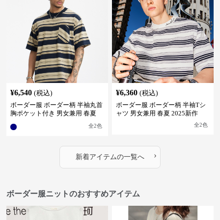
¥
6,540
¥
6,360
(税込)
(税込)
ボーダー服 ボーダー柄 半袖丸首
ボーダー服 ボーダー柄 半袖Tシ
胸ポケット付き 男女兼用 春夏
ャツ 男女兼用 春夏 2025新作
新作
全
2
色
全
2
色
›
新着アイテムの一覧へ
ボーダー服ニットのおすすめアイテム