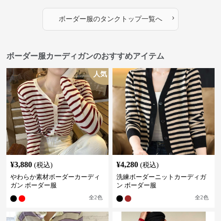
›
ボーダー服
の
タンクトップ
一覧へ
ボーダー服カーディガンのおすすめアイテム
人気
¥
3,880
¥
4,280
(税込)
(税込)
やわらか素材ボーダーカーディ
洗練ボーダーニットカーディガ
ガン ボーダー服
ン ボーダー服
全
2
色
全
2
色