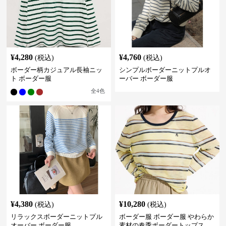
¥
4,280
¥
4,760
(税込)
(税込)
ボーダー柄カジュアル長袖ニッ
シンプルボーダーニットプルオ
ト ボーダー服
ーバー ボーダー服
全
4
色
¥
4,380
¥
10,280
(税込)
(税込)
リラックスボーダーニットプル
ボーダー服 ボーダー服 やわらか
オーバー ボーダー服
素材の春季ボーダートップス