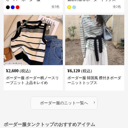
全
3
色
全
2
色
¥
2,600
¥
6,120
(税込)
(税込)
ボーダー服 ボーダー柄ノースリ
ボーダー服 韓国風 襟付きボーダ
ーブニット 上品キレイめ
ーニットトップス
›
ボーダー服
の
ニット
一覧へ
ボーダー服タンクトップのおすすめアイテム