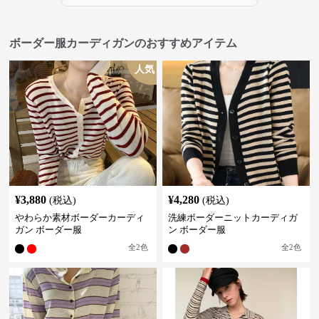
ボーダー服カーディガンのおすすめアイテム
人気
¥
3,880
¥
4,280
(税込)
(税込)
やわらか素材ボーダーカーディ
洗練ボーダーニットカーディガ
ガン ボーダー服
ン ボーダー服
全
2
色
全
2
色