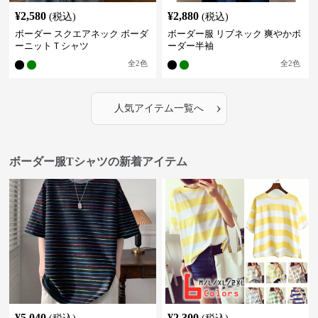
¥
2,580
¥
2,880
(税込)
(税込)
ボーダー スクエアネック ボーダ
ボーダー服 リブネック 爽やかボ
ーニットＴシャツ
ーダー半袖
全
2
色
全
2
色
›
人気アイテム一覧へ
ボーダー服Tシャツの新着アイテム
¥
5,040
¥
2,300