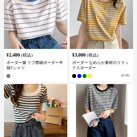
¥
2,480
¥
3,080
(税込)
(税込)
ボーダー服 リブ襟細ボーダー半
ボーダー なめらか素材のリラッ
袖Tシャツ
クスボーダー
全
4
色