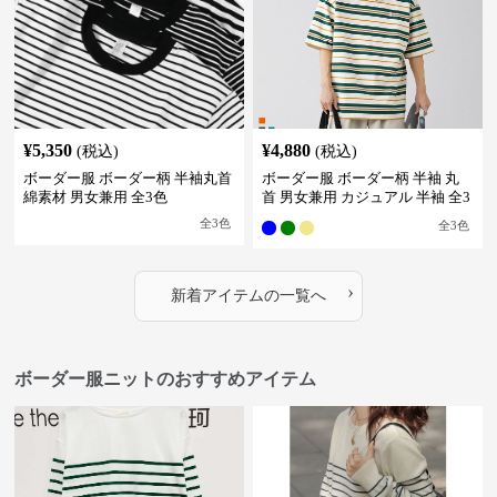
¥
5,350
¥
4,880
(税込)
(税込)
ボーダー服 ボーダー柄 半袖丸首
ボーダー服 ボーダー柄 半袖 丸
綿素材 男女兼用 全3色
首 男女兼用 カジュアル 半袖 全3
色
全
3
色
全
3
色
›
新着アイテムの一覧へ
ボーダー服ニットのおすすめアイテム