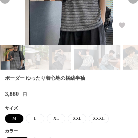
Previous slide
Nex
ボーダー ゆったり着心地の横縞半袖
3,880
円
サイズ
M
L
XL
XXL
XXXL
カラー