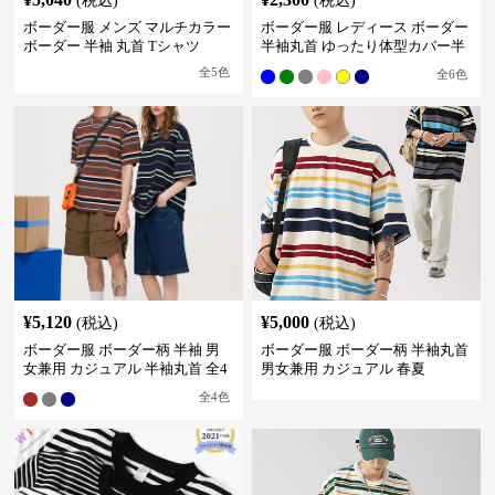
(税込)
(税込)
ボーダー服 メンズ マルチカラー
ボーダー服 レディース ボーダー
ボーダー 半袖 丸首 Tシャツ
半袖丸首 ゆったり体型カバー半
袖
全
5
色
全
6
色
¥
5,120
¥
5,000
(税込)
(税込)
ボーダー服 ボーダー柄 半袖 男
ボーダー服 ボーダー柄 半袖丸首
女兼用 カジュアル 半袖丸首 全4
男女兼用 カジュアル 春夏
色
全
4
色