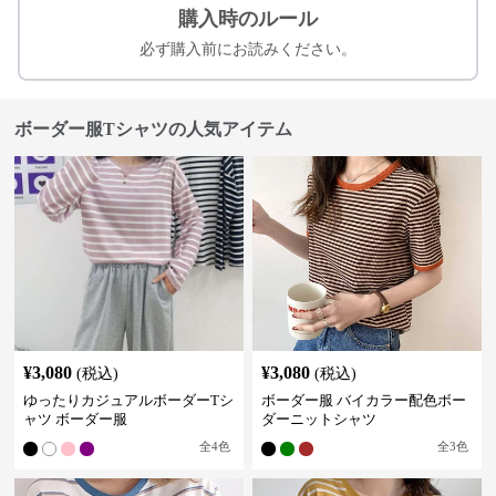
購入時のルール
必ず購入前にお読みください。
ボーダー服Tシャツの人気アイテム
¥
3,080
¥
3,080
(税込)
(税込)
ゆったりカジュアルボーダーTシ
ボーダー服 バイカラー配色ボー
ャツ ボーダー服
ダーニットシャツ
全
4
色
全
3
色