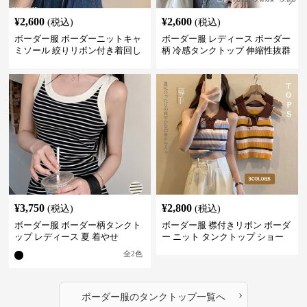
¥
2,600
¥
2,600
(税込)
(税込)
ボーダー服 ボーダーニットキャ
ボーダー服 レディース ボーダー
ミソール 絞りリボン付き着回し
柄 冷感タンクトップ 伸縮性抜群
¥
3,750
¥
2,800
(税込)
(税込)
ボーダー服 ボーダー柄タンクト
ボーダー服 襟付きリボン ボーダ
ップ レディース 夏 着やせ
ー ニット タンクトップ ショー
ト丈
全
2
色
›
ボーダー服
の
タンクトップ
一覧へ