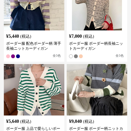
¥
5,440
¥
7,000
(税込)
(税込)
ボーダー服 配色ボーダー柄 薄手
ボーダー服 ボーダー柄長袖ニッ
長袖ニットカーディガン
トカーディガン
全
3
色
全
3
色
¥
5,640
¥
9,040
(税込)
(税込)
ボーダー服 上品で愛らしいボー
ボーダー服 ボーダー柄ニットカ