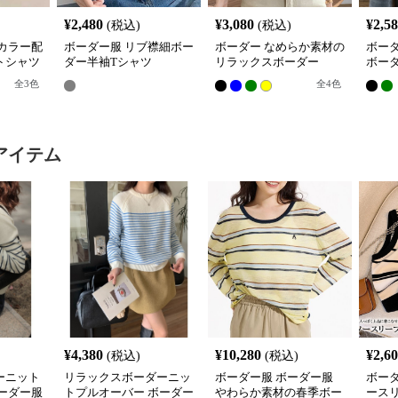
¥
2,480
¥
3,080
¥
2,5
(税込)
(税込)
カラー配
ボーダー服 リブ襟細ボー
ボーダー なめらか素材の
ボー
トシャツ
ダー半袖Tシャツ
リラックスボーダー
ボー
全
3
色
全
4
色
アイテム
¥
4,380
¥
10,280
¥
2,6
(税込)
(税込)
ーニット
リラックスボーダーニッ
ボーダー服 ボーダー服
ボー
ーダー服
トプルオーバー ボーダー
やわらか素材の春季ボー
ース