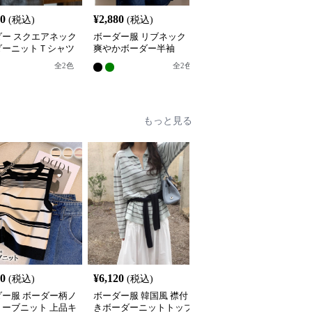
80
¥
2,880
¥
3,080
(税込)
(税込)
(税込)
ダー スクエアネック
ボーダー服 リブネック
ボーダー服 ボーダー服
ダーニットＴシャツ
爽やかボーダー半袖
洗練ボーダー半袖トップ
ス
全
2
色
全
2
色
全
2
色
もっと見る
00
¥
6,120
¥
3,400
(税込)
(税込)
(税込)
ダー服 ボーダー柄ノ
ボーダー服 韓国風 襟付
ボーダー服 ボーダー柄
リーブニット 上品キ
きボーダーニットトップ
ーフジップノースリーブ