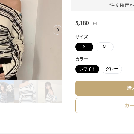
ご注文確定か
5,180
円
Next slide
サイズ
S
M
カラー
ホワイト
グレー
購
カー