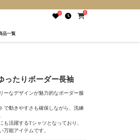
0
0
商品一覧
けゆったりボーダー長袖
リーなデザインが魅力的なボーダー服
トで動きやすさも確保しながら、洗練
。
にも活躍するTシャツとなっており、
い万能アイテムです。