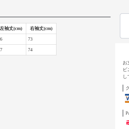
左袖丈(cm)
右袖丈(cm)
6
73
7
74
お
ビ
し
P