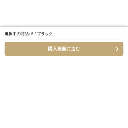
選択中の商品: S / ブラック
選択中の商品: S / ブラック
購入画面に進む
購入画面に進む
Borderly
について