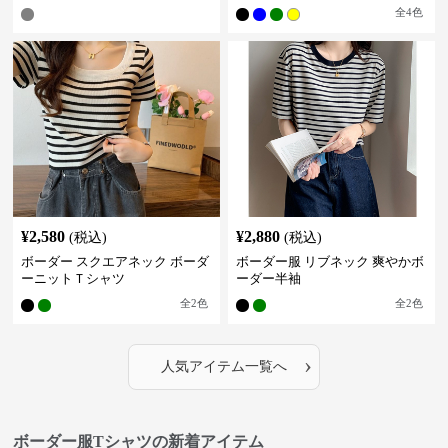
全
4
色
¥
2,580
¥
2,880
(税込)
(税込)
ボーダー スクエアネック ボーダ
ボーダー服 リブネック 爽やかボ
ーニットＴシャツ
ーダー半袖
全
2
色
全
2
色
›
人気アイテム一覧へ
ボーダー服Tシャツの新着アイテム