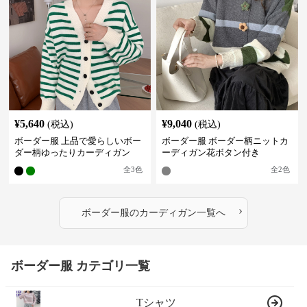
¥
5,640
¥
9,040
(税込)
(税込)
ボーダー服 上品で愛らしいボー
ボーダー服 ボーダー柄ニットカ
ダー柄ゆったりカーディガン
ーディガン花ボタン付き
全
3
色
全
2
色
›
ボーダー服
の
カーディガン
一覧へ
ボーダー服 カテゴリ一覧
Tシャツ