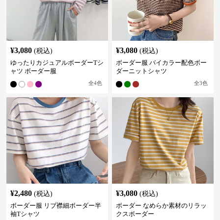
¥
3,080
¥
3,080
(税込)
(税込)
ゆったりカジュアルボーダーTシ
ボーダー服 バイカラー配色ボー
ャツ ボーダー服
ダーニットシャツ
全
4
色
全
3
色
¥
2,480
¥
3,080
(税込)
(税込)
ボーダー服 リブ襟細ボーダー半
ボーダー なめらか素材のリラッ
袖Tシャツ
クスボーダー