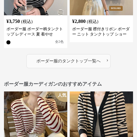
¥
3,750
¥
2,800
(税込)
(税込)
ボーダー服 ボーダー柄タンクト
ボーダー服 襟付きリボン ボーダ
ップ レディース 夏 着やせ
ー ニット タンクトップ ショー
ト丈
全
2
色
›
ボーダー服
の
タンクトップ
一覧へ
ボーダー服カーディガンのおすすめアイテム
人気