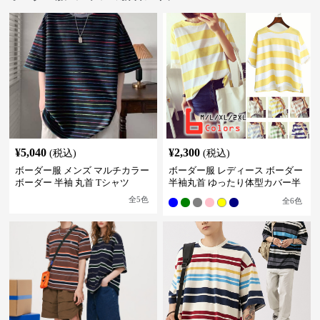
¥
5,040
¥
2,300
(税込)
(税込)
ボーダー服 メンズ マルチカラー
ボーダー服 レディース ボーダー
ボーダー 半袖 丸首 Tシャツ
半袖丸首 ゆったり体型カバー半
袖
全
5
色
全
6
色