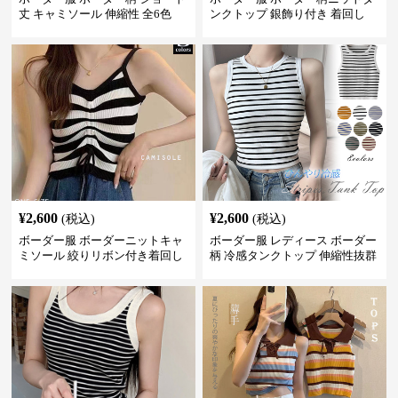
丈 キャミソール 伸縮性 全6色
ンクトップ 銀飾り付き 着回し
¥
2,600
¥
2,600
(税込)
(税込)
ボーダー服 ボーダーニットキャ
ボーダー服 レディース ボーダー
ミソール 絞りリボン付き着回し
柄 冷感タンクトップ 伸縮性抜群