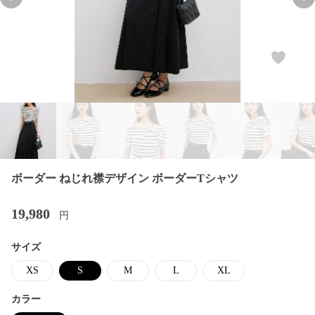
Previous slide
Nex
ボーダー ねじれ襟デザイン ボーダーTシャツ
19,980
円
サイズ
XS
S
M
L
XL
カラー