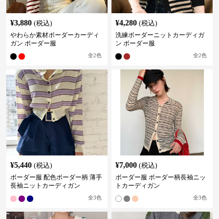
¥
3,880
¥
4,280
(税込)
(税込)
やわらか素材ボーダーカーディ
洗練ボーダーニットカーディガ
ガン ボーダー服
ン ボーダー服
全
2
色
全
2
色
¥
5,440
¥
7,000
(税込)
(税込)
ボーダー服 配色ボーダー柄 薄手
ボーダー服 ボーダー柄長袖ニッ
長袖ニットカーディガン
トカーディガン
全
3
色
全
3
色