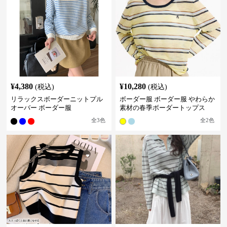
¥
4,380
¥
10,280
(税込)
(税込)
リラックスボーダーニットプル
ボーダー服 ボーダー服 やわらか
オーバー ボーダー服
素材の春季ボーダートップス
全
3
色
全
2
色