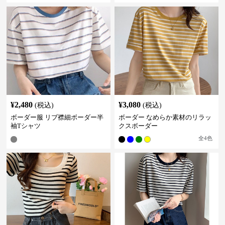
¥
2,480
¥
3,080
(税込)
(税込)
ボーダー服 リブ襟細ボーダー半
ボーダー なめらか素材のリラッ
袖Tシャツ
クスボーダー
全
4
色