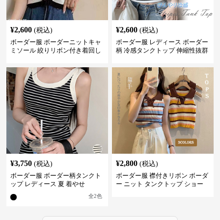
¥
2,600
¥
2,600
(税込)
(税込)
ボーダー服 ボーダーニットキャ
ボーダー服 レディース ボーダー
ミソール 絞りリボン付き着回し
柄 冷感タンクトップ 伸縮性抜群
¥
3,750
¥
2,800
(税込)
(税込)
ボーダー服 ボーダー柄タンクト
ボーダー服 襟付きリボン ボーダ
ップ レディース 夏 着やせ
ー ニット タンクトップ ショー
ト丈
全
2
色