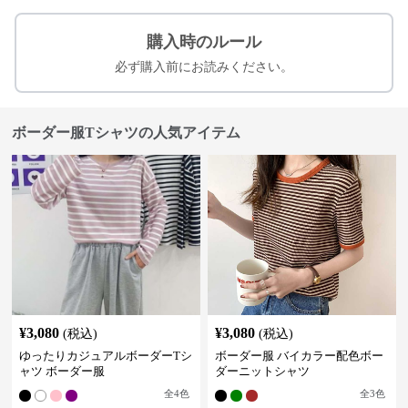
購入時のルール
必ず購入前にお読みください。
ボーダー服Tシャツの人気アイテム
¥
3,080
¥
3,080
(税込)
(税込)
ゆったりカジュアルボーダーTシ
ボーダー服 バイカラー配色ボー
ャツ ボーダー服
ダーニットシャツ
全
4
色
全
3
色