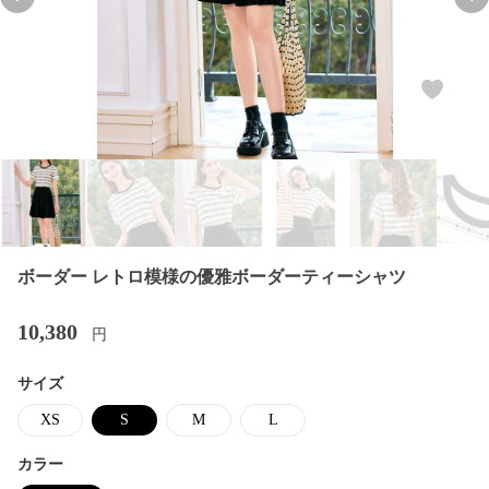
Previous slide
Nex
ボーダー レトロ模様の優雅ボーダーティーシャツ
10,380
円
サイズ
XS
S
M
L
カラー