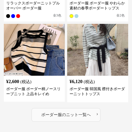
リラックスボーダーニットプル
ボーダー服 ボーダー服 やわらか
オーバー ボーダー服
素材の春季ボーダートップス
全
3
色
全
2
色
¥
2,600
¥
6,120
(税込)
(税込)
ボーダー服 ボーダー柄ノースリ
ボーダー服 韓国風 襟付きボーダ
ーブニット 上品キレイめ
ーニットトップス
›
ボーダー服
の
ニット
一覧へ