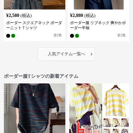
¥
2,580
¥
2,880
(税込)
(税込)
ボーダー スクエアネック ボーダ
ボーダー服 リブネック 爽やかボ
ーニットＴシャツ
ーダー半袖
全
2
色
全
2
色
›
人気アイテム一覧へ
ボーダー服Tシャツの新着アイテム