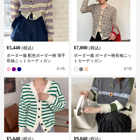
¥
5,440
¥
7,000
(税込)
(税込)
ボーダー服 配色ボーダー柄 薄手
ボーダー服 ボーダー柄長袖ニッ
長袖ニットカーディガン
トカーディガン
全
3
色
全
3
色
¥
5,640
¥
9,040
(税込)
(税込)