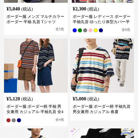
¥
5,040
¥
2,300
(税込)
(税込)
ボーダー服 メンズ マルチカラー
ボーダー服 レディース ボーダー
ボーダー 半袖 丸首 Tシャツ
半袖丸首 ゆったり体型カバー半
袖
全
5
色
全
6
色
¥
5,120
¥
5,000
(税込)
(税込)
ボーダー服 ボーダー柄 半袖 男
ボーダー服 ボーダー柄 半袖丸首
女兼用 カジュアル 半袖丸首 全4
男女兼用 カジュアル 春夏
色
全
4
色