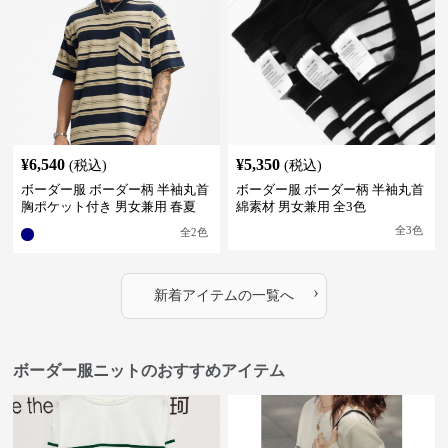
¥
6,540
¥
5,350
(税込)
(税込)
ボーダー服 ボーダー柄 半袖丸首
ボーダー服 ボーダー柄 半袖丸首
胸ポケット付き 男女兼用 春夏
綿素材 男女兼用 全3色
新作
全
3
色
全
2
色
›
新着アイテムの一覧へ
ボーダー服ニットのおすすめアイテム