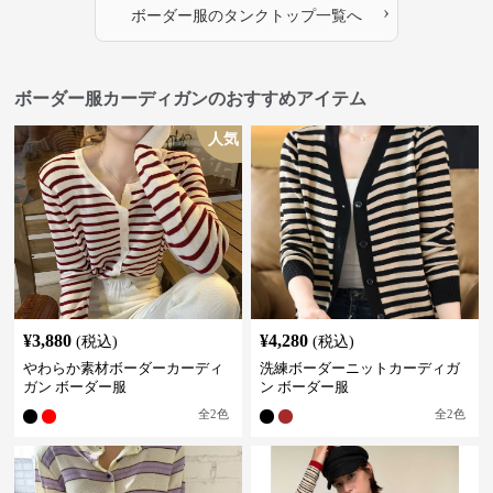
›
ボーダー服
の
タンクトップ
一覧へ
ボーダー服カーディガンのおすすめアイテム
人気
¥
3,880
¥
4,280
(税込)
(税込)
やわらか素材ボーダーカーディ
洗練ボーダーニットカーディガ
ガン ボーダー服
ン ボーダー服
全
2
色
全
2
色