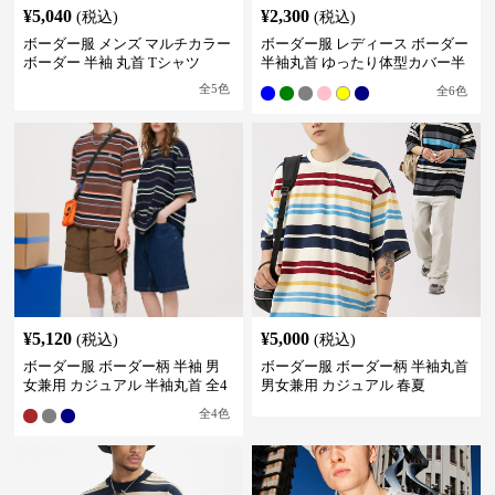
¥
5,040
¥
2,300
(税込)
(税込)
ボーダー服 メンズ マルチカラー
ボーダー服 レディース ボーダー
ボーダー 半袖 丸首 Tシャツ
半袖丸首 ゆったり体型カバー半
袖
全
5
色
全
6
色
¥
5,120
¥
5,000
(税込)
(税込)
ボーダー服 ボーダー柄 半袖 男
ボーダー服 ボーダー柄 半袖丸首
女兼用 カジュアル 半袖丸首 全4
男女兼用 カジュアル 春夏
色
全
4
色