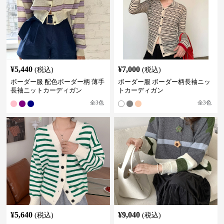
¥
5,440
¥
7,000
(税込)
(税込)
ボーダー服 配色ボーダー柄 薄手
ボーダー服 ボーダー柄長袖ニッ
長袖ニットカーディガン
トカーディガン
全
3
色
全
3
色
¥
5,640
¥
9,040
(税込)
(税込)