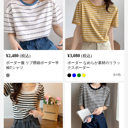
¥
2,480
¥
3,080
(税込)
(税込)
ボーダー服 リブ襟細ボーダー半
ボーダー なめらか素材のリラッ
袖Tシャツ
クスボーダー
全
4
色