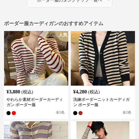
ボーダー服
の
タンクトップ
一覧へ
ボーダー服カーディガンのおすすめアイテム
人気
¥
3,880
¥
4,280
(税込)
(税込)
やわらか素材ボーダーカーディ
洗練ボーダーニットカーディガ
ガン ボーダー服
ン ボーダー服
全
2
色
全
2
色