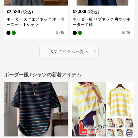
¥
2,580
¥
2,880
(税込)
(税込)
ボーダー スクエアネック ボーダ
ボーダー服 リブネック 爽やかボ
ーニットＴシャツ
ーダー半袖
全
2
色
全
2
色
›
人気アイテム一覧へ
ボーダー服Tシャツの新着アイテム