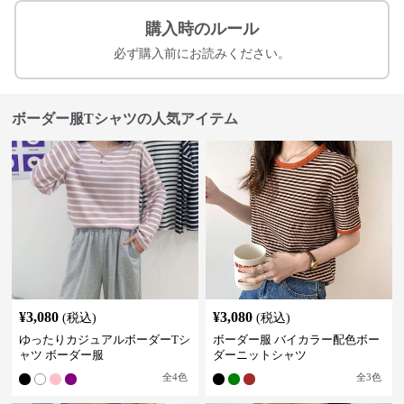
購入時のルール
必ず購入前にお読みください。
ボーダー服Tシャツの人気アイテム
¥
3,080
¥
3,080
(税込)
(税込)
ゆったりカジュアルボーダーTシ
ボーダー服 バイカラー配色ボー
ャツ ボーダー服
ダーニットシャツ
全
4
色
全
3
色