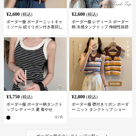
¥
2,600
¥
2,600
(税込)
(税込)
ボーダー服 ボーダーニットキャ
ボーダー服 レディース ボーダー
ミソール 絞りリボン付き着回し
柄 冷感タンクトップ 伸縮性抜群
¥
3,750
¥
2,800
(税込)
(税込)
ボーダー服 ボーダー柄タンクト
ボーダー服 襟付きリボン ボーダ
ップ レディース 夏 着やせ
ー ニット タンクトップ ショー
ト丈
全
2
色
›