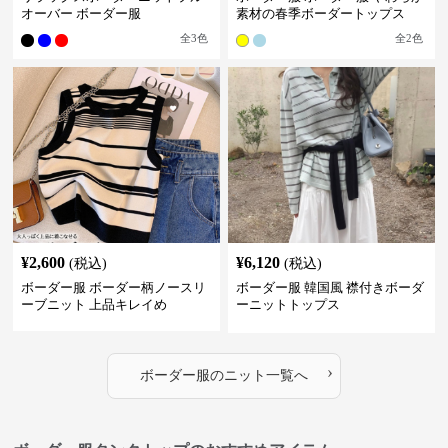
オーバー ボーダー服
素材の春季ボーダートップス
全
3
色
全
2
色
¥
2,600
¥
6,120
(税込)
(税込)
ボーダー服 ボーダー柄ノースリ
ボーダー服 韓国風 襟付きボーダ
ーブニット 上品キレイめ
ーニットトップス
›
ボーダー服
の
ニット
一覧へ