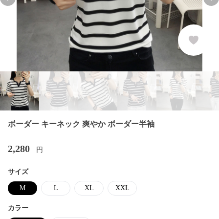
Previous slide
Nex
ボーダー キーネック 爽やか ボーダー半袖
2,280
円
サイズ
M
L
XL
XXL
カラー