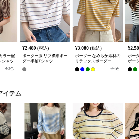
¥
2,480
¥
3,080
¥
2,5
(税込)
(税込)
カラー配
ボーダー服 リブ襟細ボー
ボーダー なめらか素材の
ボー
トシャツ
ダー半袖Tシャツ
リラックスボーダー
ボー
全
3
色
全
4
色
アイテム