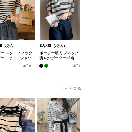
80
¥
2,880
¥
3,080
(税込)
(税込)
(税込)
ダー スクエアネック
ボーダー服 リブネック
ボーダー服 ボーダー服
ダーニットＴシャツ
爽やかボーダー半袖
洗練ボーダー半袖トップ
ス
全
2
色
全
2
色
全
2
色
もっと見る