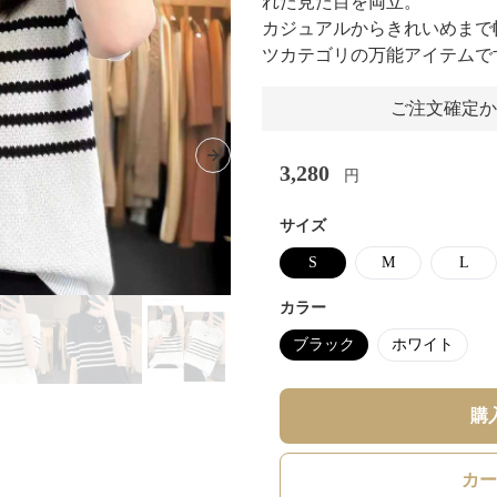
れた見た目を両立。
カジュアルからきれいめまで
ツカテゴリの万能アイテムで
ご注文確定か
Next slide
3,280
円
サイズ
S
M
L
カラー
ブラック
ホワイト
購
カー