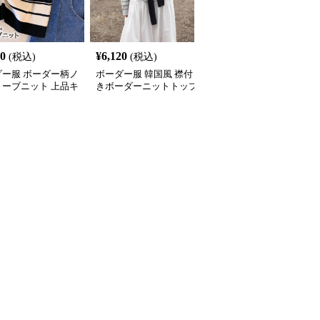
00
¥
6,120
¥
3,400
(税込)
(税込)
(税込)
ダー服 ボーダー柄ノ
ボーダー服 韓国風 襟付
ボーダー服 ボーダー柄
リーブニット 上品キ
きボーダーニットトップ
ーフジップノースリーブ
め
ス
ニット