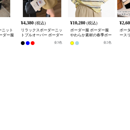
¥
4,380
¥
10,280
¥
2,6
(税込)
(税込)
ーニット
リラックスボーダーニッ
ボーダー服 ボーダー服
ボー
ーダー服
トプルオーバー ボーダー
やわらか素材の春季ボー
ース
服
ダートップス
レイ
全
3
色
全
2
色