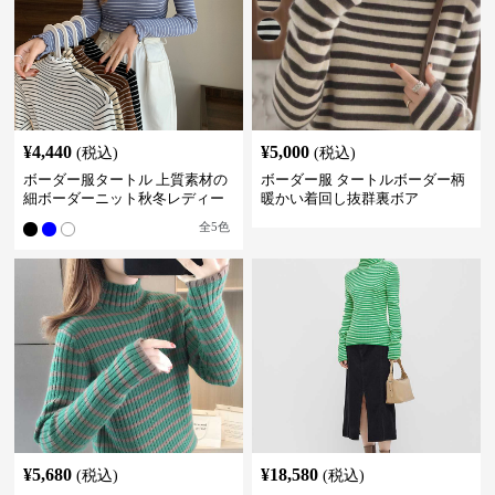
¥
4,440
¥
5,000
(税込)
(税込)
ボーダー服タートル 上質素材の
ボーダー服 タートルボーダー柄
細ボーダーニット秋冬レディー
暖かい着回し抜群裏ボア
ス
全
5
色
¥
5,680
¥
18,580
(税込)
(税込)