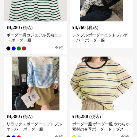
¥
4,280
¥
4,760
(税込)
(税込)
ボーダー柄カジュアル長袖ニッ
シンプルボーダーニットプルオ
ト ボーダー服
ーバー ボーダー服
全
4
色
¥
4,380
¥
10,280
(税込)
(税込)
リラックスボーダーニットプル
ボーダー服 ボーダー服 やわらか
オーバー ボーダー服
素材の春季ボーダートップス
全
3
色
全
2
色