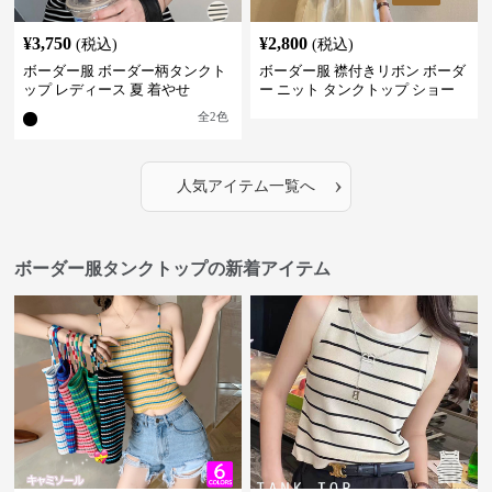
¥
3,750
¥
2,800
(税込)
(税込)
ボーダー服 ボーダー柄タンクト
ボーダー服 襟付きリボン ボーダ
ップ レディース 夏 着やせ
ー ニット タンクトップ ショー
ト丈
全
2
色
›
人気アイテム一覧へ
ボーダー服タンクトップの新着アイテム