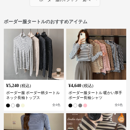
ボーダー服タートルのおすすめアイテム
¥
5,240
¥
4,640
(税込)
(税込)
ボーダー服 ボーダー柄タートル
ボーダー服タートル 暖かい厚手
ネック長袖トップス
ボーダー長袖シャツ
全
4
色
全
6
色