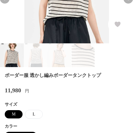
Previous slide
Nex
ボーダー服 透かし編みボーダータンクトップ
11,980
円
サイズ
M
L
カラー