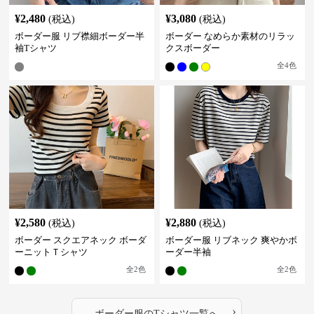
¥
2,480
¥
3,080
(税込)
(税込)
ボーダー服 リブ襟細ボーダー半
ボーダー なめらか素材のリラッ
袖Tシャツ
クスボーダー
全
4
色
¥
2,580
¥
2,880
(税込)
(税込)
ボーダー スクエアネック ボーダ
ボーダー服 リブネック 爽やかボ
ーニットＴシャツ
ーダー半袖
全
2
色
全
2
色
›
ボーダー服
の
Tシャツ
一覧へ