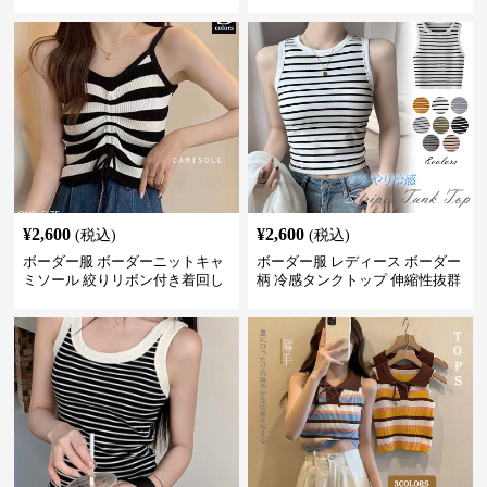
¥
2,600
¥
2,600
(税込)
(税込)
ボーダー服 ボーダーニットキャ
ボーダー服 レディース ボーダー
ミソール 絞りリボン付き着回し
柄 冷感タンクトップ 伸縮性抜群