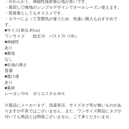
・やわらかく、伸縮性抜群着心地が良いです。
・着回し◎無地のシンプルデザインでオールシーズン使えます。
・部屋着としてもオススメです。
・カラーによって雰囲気が違うため、色違い購入もおすすめで
す。
■サイズ(単位:約cm)
ワンサイズ 総丈50 バスト70（OK）
■伸縮性
あり
■裏地
なし
■生地の厚さ
普通
■透け感
あり
■素材
レーヨン70％ ポリエステル30％
※製品にメーカータグ、洗濯表示、サイズタグ等が無いものがあ
りますが不良ではございません。また、ワンサイズ商品にタグが
付いても商品とは関係ございません。ご了承くださいませ。