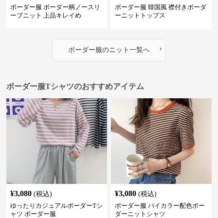
ボーダー服 ボーダー柄ノースリ
ボーダー服 韓国風 襟付きボーダ
ーブニット 上品キレイめ
ーニットトップス
›
ボーダー服
の
ニット
一覧へ
ボーダー服Tシャツのおすすめアイテム
¥
3,080
¥
3,080
(税込)
(税込)
ゆったりカジュアルボーダーTシ
ボーダー服 バイカラー配色ボー
ャツ ボーダー服
ダーニットシャツ