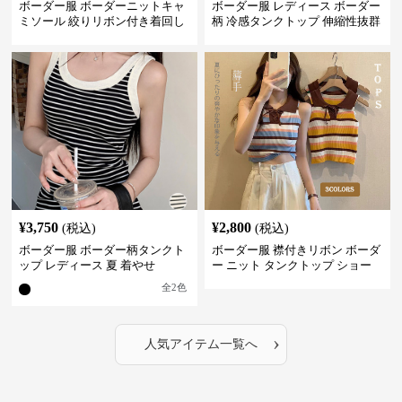
ボーダー服 ボーダーニットキャ
ボーダー服 レディース ボーダー
ミソール 絞りリボン付き着回し
柄 冷感タンクトップ 伸縮性抜群
¥
3,750
¥
2,800
(税込)
(税込)
ボーダー服 ボーダー柄タンクト
ボーダー服 襟付きリボン ボーダ
ップ レディース 夏 着やせ
ー ニット タンクトップ ショー
ト丈
全
2
色
›
人気アイテム一覧へ