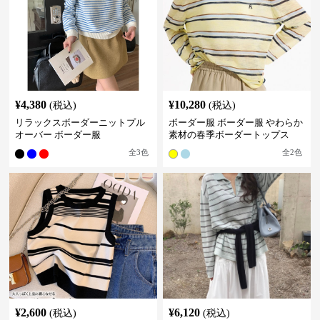
¥
4,380
¥
10,280
(税込)
(税込)
リラックスボーダーニットプル
ボーダー服 ボーダー服 やわらか
オーバー ボーダー服
素材の春季ボーダートップス
全
3
色
全
2
色
¥
2,600
¥
6,120
(税込)
(税込)