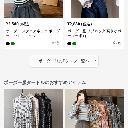
¥
2,580
¥
2,880
(税込)
(税込)
ボーダー スクエアネック ボーダ
ボーダー服 リブネック 爽やかボ
ーニットＴシャツ
ーダー半袖
全
2
色
全
2
色
›
ボーダー服
の
Tシャツ
一覧へ
ボーダー服タートルのおすすめアイテム