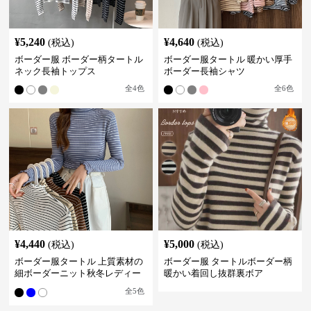
¥
5,240
¥
4,640
(税込)
(税込)
ボーダー服 ボーダー柄タートル
ボーダー服タートル 暖かい厚手
ネック長袖トップス
ボーダー長袖シャツ
全
4
色
全
6
色
¥
4,440
¥
5,000
(税込)
(税込)
ボーダー服タートル 上質素材の
ボーダー服 タートルボーダー柄
細ボーダーニット秋冬レディー
暖かい着回し抜群裏ボア
ス
全
5
色