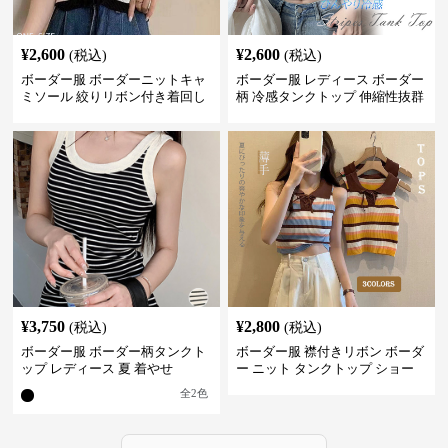
¥
2,600
¥
2,600
(税込)
(税込)
ボーダー服 ボーダーニットキャ
ボーダー服 レディース ボーダー
ミソール 絞りリボン付き着回し
柄 冷感タンクトップ 伸縮性抜群
¥
3,750
¥
2,800
(税込)
(税込)
ボーダー服 ボーダー柄タンクト
ボーダー服 襟付きリボン ボーダ
ップ レディース 夏 着やせ
ー ニット タンクトップ ショー
ト丈
全
2
色