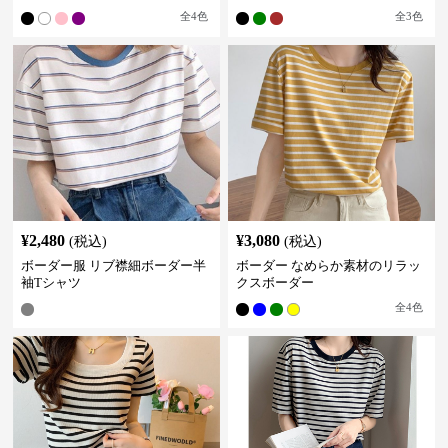
全
4
色
全
3
色
¥
2,480
¥
3,080
(税込)
(税込)
ボーダー服 リブ襟細ボーダー半
ボーダー なめらか素材のリラッ
袖Tシャツ
クスボーダー
全
4
色