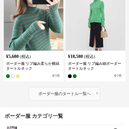
¥
5,680
¥
18,580
(税込)
(税込)
ボーダー服 リブ編み柔らか横縞
ボーダー服 リブ編み細ボーダー
タートルネック
タートルネック
全
3
色
全
2
色
›
ボーダー服
の
タートル
一覧へ
ボーダー服 カテゴリ一覧