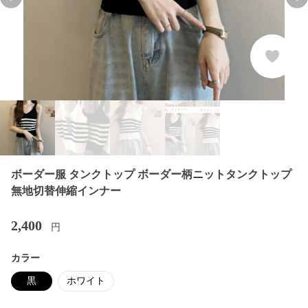
Previous slide
Nex
ボーダー服 タンクトップ ボーダー柄ニットタンクトップ
無地切替伸縮インナー
2,400
円
カラー
黒
ホワイト