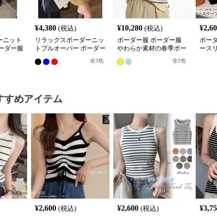
¥
4,380
¥
10,280
¥
2,6
(税込)
(税込)
ーニット
リラックスボーダーニッ
ボーダー服 ボーダー服
ボー
ーダー服
トプルオーバー ボーダー
やわらか素材の春季ボー
ース
服
ダートップス
レイ
全
3
色
全
2
色
すすめアイテム
¥
2,600
¥
2,600
¥
3,7
(税込)
(税込)