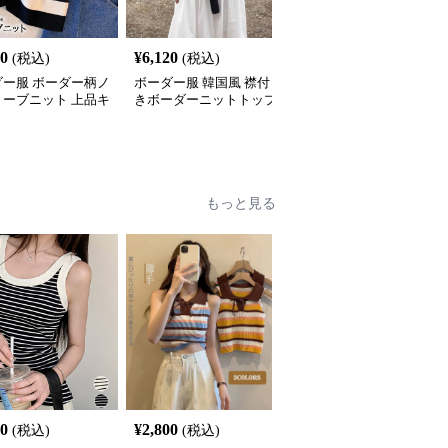
00
¥
6,120
¥
3,400
(税込)
(税込)
(税込)
ダー服 ボーダー柄ノ
ボーダー服 韓国風 襟付
ボーダー服 ボーダー柄
リーブニット 上品キ
きボーダーニットトップ
ーフジップノースリーブ
め
ス
ニット
もっと見る
50
¥
2,800
¥
2,400
(税込)
(税込)
(税込)