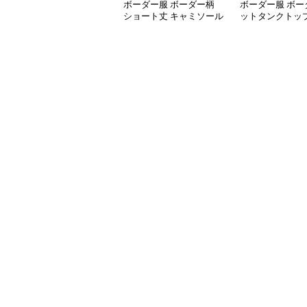
ボーダー服 ボーダー柄
ボーダー服 ボー
ショート丈 キャミソール
ットタンクトップ
伸縮性 全6色
付き 着回し