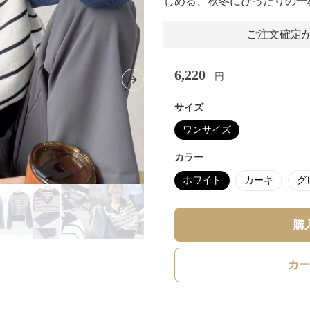
しめる、秋冬にぴったりの一
ご注文確定か
6,220
円
Next slide
サイズ
ワンサイズ
カラー
ホワイト
カーキ
グ
購
カー