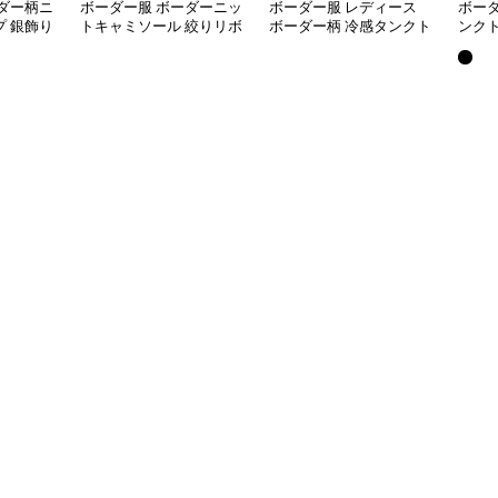
ダー柄ニ
ボーダー服 ボーダーニッ
ボーダー服 レディース
ボー
 銀飾り
トキャミソール 絞りリボ
ボーダー柄 冷感タンクト
ンク
ン付き着回し
ップ 伸縮性抜群
夏 着