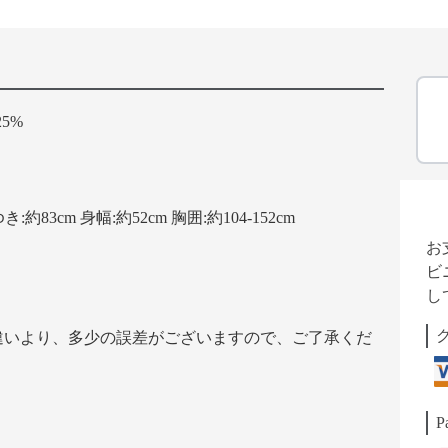
5%
き:約83cm 身幅:約52cm 胸囲:約104-152cm
お
ビ
し
違いより、多少の誤差がございますので、ご了承くだ
P