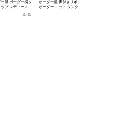
ダー服 ボーダー柄タ
ボーダー服 襟付きリボン
ボーダー服 ボーダー柄
トップ レディース
ボーダー ニット タンク
ットキャミソール 胸元
やせ
トップ ショート丈
りデザイン
全
2
色