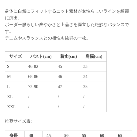
身体に自然にフィットするニット素材が女性らしいラインを綺麗
に演出。
ボーダー服らしい爽やかさと上品さを両立した絶妙なバランスで
す。
デニムやスラックスとの相性も抜群の一枚。
サイズ
バスト(cm)
着丈(cm)
肩幅(cm)
S
46-82
45
33
M
68-86
46
34
L
72-90
47
35
XL
/
/
/
XXL
/
/
/
推奨サイズ表:
身長
40-
45-
50-
55-
60-
65-