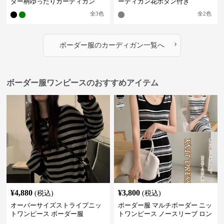
ダー柄ゆったりカーディガン
ーディガン花ボタン付き
全
3
色
全
2
色
›
ボーダー服
の
カーディガン
一覧へ
ボーダー服ワンピースのおすすめアイテム
¥
4,880
¥
3,800
(税込)
(税込)
オーバーサイズストライプニッ
ボーダー服 マルチボーダー ニッ
トワンピース ボーダー服
トワンピース ノースリーブ ロン
グ丈