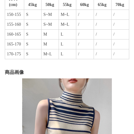
(cm)
45kg
50kg
55kg
60kg
65kg
70kg
150-155
S
S~M
M~L
/
/
/
155-160
S
S~M
M~L
/
/
/
160-165
S
M
L
/
/
/
165-170
S
M
L
/
/
/
170-175
S
M~L
L
/
/
/
商品画像