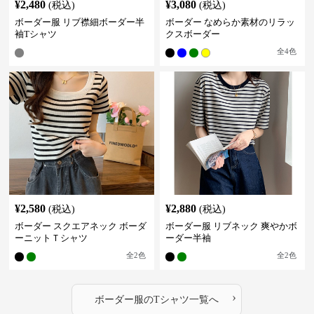
¥
2,480
¥
3,080
(税込)
(税込)
ボーダー服 リブ襟細ボーダー半
ボーダー なめらか素材のリラッ
袖Tシャツ
クスボーダー
全
4
色
¥
2,580
¥
2,880
(税込)
(税込)
ボーダー スクエアネック ボーダ
ボーダー服 リブネック 爽やかボ
ーニットＴシャツ
ーダー半袖
全
2
色
全
2
色
›
ボーダー服
の
Tシャツ
一覧へ