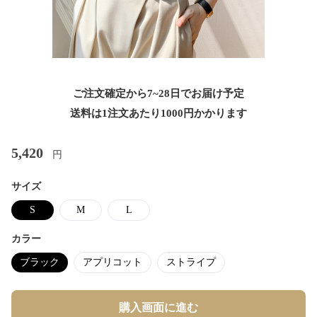
ご注文確定から7~28日でお届け予定
送料は1注文あたり
1000
円かかります
5,420
円
サイズ
S
M
L
カラー
ブラック
アプリコット
ストライプ
購入画面に進む