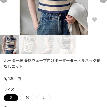
Previous slide
Nex
ボーダー服 骨格ウェーブ向けボーダータートルネック袖
なしニット
5,420
円
サイズ
S
M
L