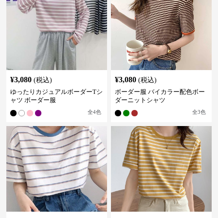
¥
3,080
¥
3,080
(税込)
(税込)
ゆったりカジュアルボーダーTシ
ボーダー服 バイカラー配色ボー
ャツ ボーダー服
ダーニットシャツ
全
4
色
全
3
色