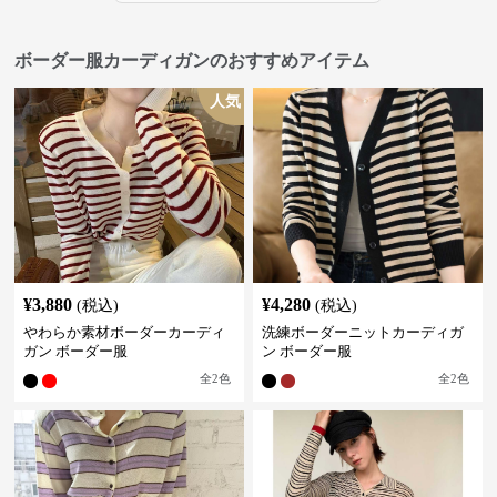
ボーダー服カーディガンのおすすめアイテム
人気
¥
3,880
¥
4,280
(税込)
(税込)
やわらか素材ボーダーカーディ
洗練ボーダーニットカーディガ
ガン ボーダー服
ン ボーダー服
全
2
色
全
2
色