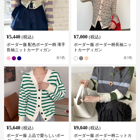
¥
5,440
¥
7,000
(税込)
(税込)
ボーダー服 配色ボーダー柄 薄手
ボーダー服 ボーダー柄長袖ニッ
長袖ニットカーディガン
トカーディガン
全
3
色
全
3
色
¥
5,640
¥
9,040
(税込)
(税込)
ボーダー服 上品で愛らしいボー
ボーダー服 ボーダー柄ニットカ