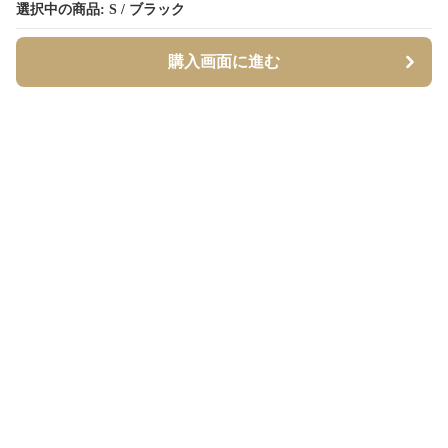
選択中の商品: S / ブラック
選択中の商品: S / ブラック
購入画面に進む
購入画面に進む
Borderly
について
会社概要
利用規約