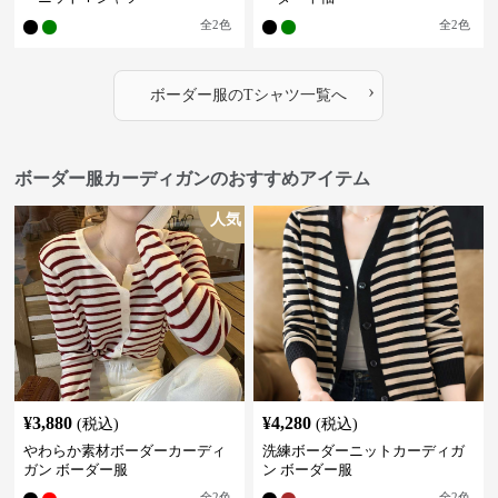
全
2
色
全
2
色
›
ボーダー服
の
Tシャツ
一覧へ
ボーダー服カーディガンのおすすめアイテム
人気
¥
3,880
¥
4,280
(税込)
(税込)
やわらか素材ボーダーカーディ
洗練ボーダーニットカーディガ
ガン ボーダー服
ン ボーダー服
全
2
色
全
2
色