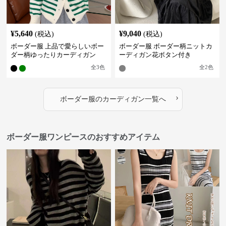
¥
5,640
¥
9,040
(税込)
(税込)
ボーダー服 上品で愛らしいボー
ボーダー服 ボーダー柄ニットカ
ダー柄ゆったりカーディガン
ーディガン花ボタン付き
全
3
色
全
2
色
›
ボーダー服
の
カーディガン
一覧へ
ボーダー服ワンピースのおすすめアイテム