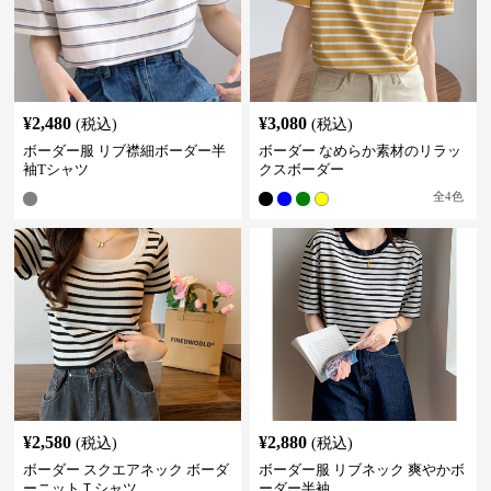
¥
2,480
¥
3,080
(税込)
(税込)
ボーダー服 リブ襟細ボーダー半
ボーダー なめらか素材のリラッ
袖Tシャツ
クスボーダー
全
4
色
¥
2,580
¥
2,880
(税込)
(税込)
ボーダー スクエアネック ボーダ
ボーダー服 リブネック 爽やかボ
ーニットＴシャツ
ーダー半袖