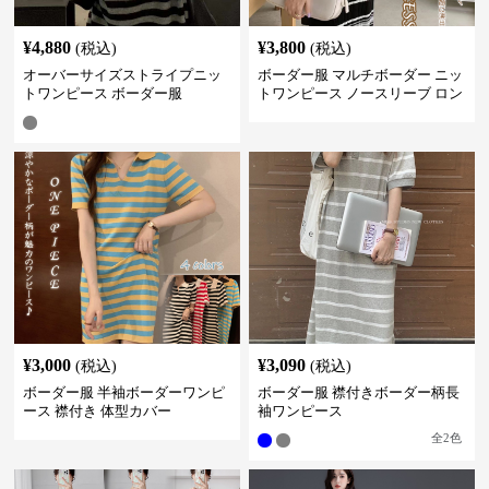
¥
4,880
¥
3,800
(税込)
(税込)
オーバーサイズストライプニッ
ボーダー服 マルチボーダー ニッ
トワンピース ボーダー服
トワンピース ノースリーブ ロン
グ丈
¥
3,000
¥
3,090
(税込)
(税込)
ボーダー服 半袖ボーダーワンピ
ボーダー服 襟付きボーダー柄長
ース 襟付き 体型カバー
袖ワンピース
全
2
色