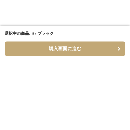
選択中の商品: S / ブラック
選択中の商品: S / ブラック
購入画面に進む
購入画面に進む
Borderly
について