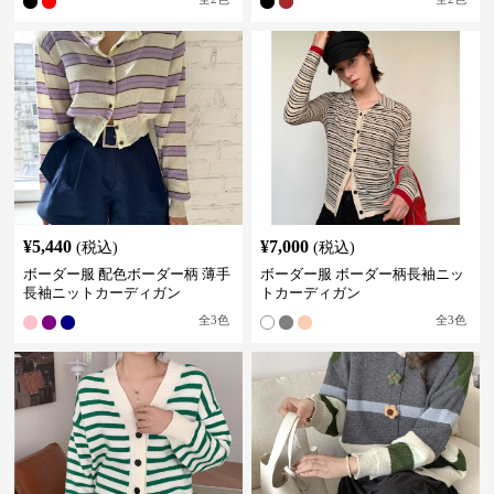
¥
5,440
¥
7,000
(税込)
(税込)
ボーダー服 配色ボーダー柄 薄手
ボーダー服 ボーダー柄長袖ニッ
長袖ニットカーディガン
トカーディガン
全
3
色
全
3
色