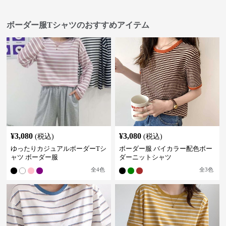
ボーダー服Tシャツのおすすめアイテム
¥
3,080
¥
3,080
(税込)
(税込)
ゆったりカジュアルボーダーTシ
ボーダー服 バイカラー配色ボー
ャツ ボーダー服
ダーニットシャツ
全
4
色
全
3
色