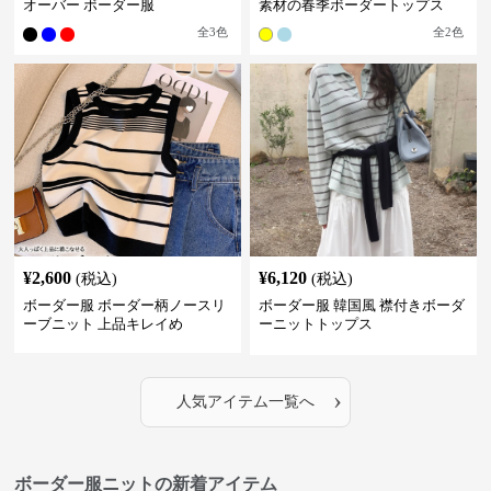
オーバー ボーダー服
素材の春季ボーダートップス
全
3
色
全
2
色
¥
2,600
¥
6,120
(税込)
(税込)
ボーダー服 ボーダー柄ノースリ
ボーダー服 韓国風 襟付きボーダ
ーブニット 上品キレイめ
ーニットトップス
›
人気アイテム一覧へ
ボーダー服ニットの新着アイテム