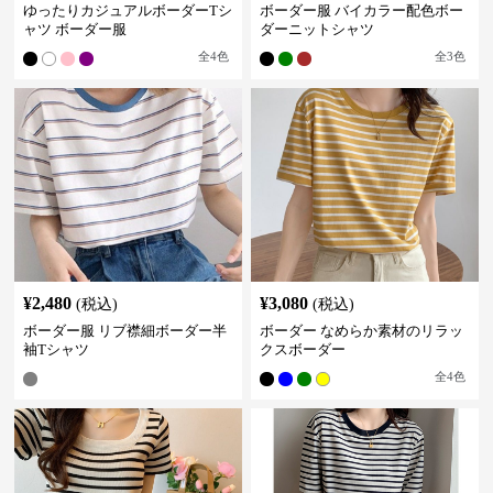
ゆったりカジュアルボーダーTシ
ボーダー服 バイカラー配色ボー
ャツ ボーダー服
ダーニットシャツ
全
4
色
全
3
色
¥
2,480
¥
3,080
(税込)
(税込)
ボーダー服 リブ襟細ボーダー半
ボーダー なめらか素材のリラッ
袖Tシャツ
クスボーダー
全
4
色