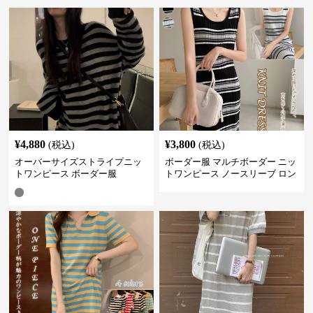
¥
4,880
¥
3,800
(税込)
(税込)
オーバーサイズストライプニッ
ボーダー服 マルチボーダー ニッ
トワンピース ボーダー服
トワンピース ノースリーブ ロン
グ丈