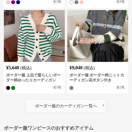
全
3
色
全
3
色
¥
5,640
¥
9,040
(税込)
(税込)
ボーダー服 上品で愛らしいボー
ボーダー服 ボーダー柄ニットカ
ダー柄ゆったりカーディガン
ーディガン花ボタン付き
全
3
色
全
2
色
›
ボーダー服
の
カーディガン
一覧へ
ボーダー服ワンピースのおすすめアイテム