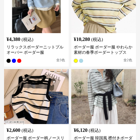
¥
4,380
¥
10,280
(税込)
(税込)
リラックスボーダーニットプル
ボーダー服 ボーダー服 やわらか
オーバー ボーダー服
素材の春季ボーダートップス
全
3
色
全
2
色
¥
2,600
¥
6,120
(税込)
(税込)
ボーダー服 ボーダー柄ノースリ
ボーダー服 韓国風 襟付きボーダ