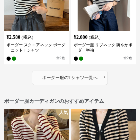
¥
2,580
¥
2,880
(税込)
(税込)
ボーダー スクエアネック ボーダ
ボーダー服 リブネック 爽やかボ
ーニットＴシャツ
ーダー半袖
全
2
色
全
2
色
›
ボーダー服
の
Tシャツ
一覧へ
ボーダー服カーディガンのおすすめアイテム
人気