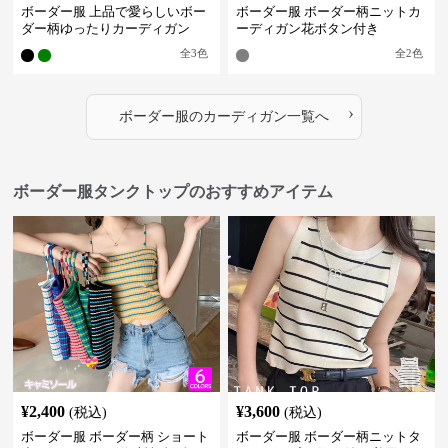
ボーダー服 上品で愛らしいボー
ボーダー服 ボーダー柄ニットカ
ダー柄ゆったりカーディガン
ーディガン花ボタン付き
全
3
色
全
2
色
›
ボーダー服
の
カーディガン
一覧へ
ボーダー服タンクトップのおすすめアイテム
¥
2,400
¥
3,600
(税込)
(税込)
ボーダー服 ボーダー柄 ショート
ボーダー服 ボーダー柄ニットタ