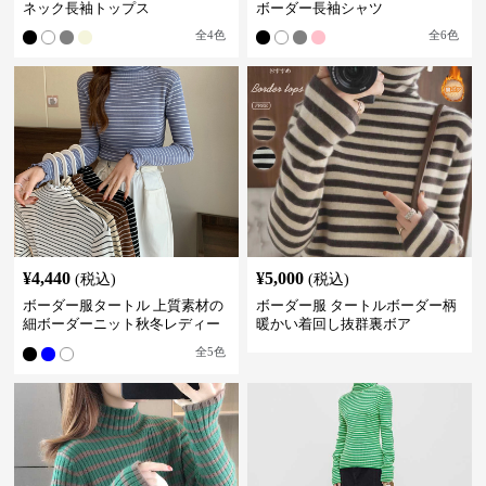
ネック長袖トップス
ボーダー長袖シャツ
全
4
色
全
6
色
¥
4,440
¥
5,000
(税込)
(税込)
ボーダー服タートル 上質素材の
ボーダー服 タートルボーダー柄
細ボーダーニット秋冬レディー
暖かい着回し抜群裏ボア
ス
全
5
色