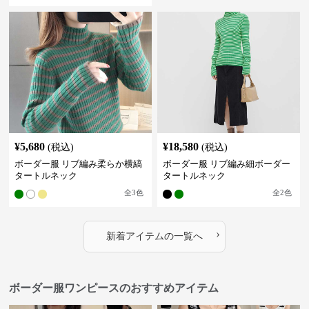
¥
5,680
¥
18,580
(税込)
(税込)
ボーダー服 リブ編み柔らか横縞
ボーダー服 リブ編み細ボーダー
タートルネック
タートルネック
全
3
色
全
2
色
›
新着アイテムの一覧へ
ボーダー服ワンピースのおすすめアイテム