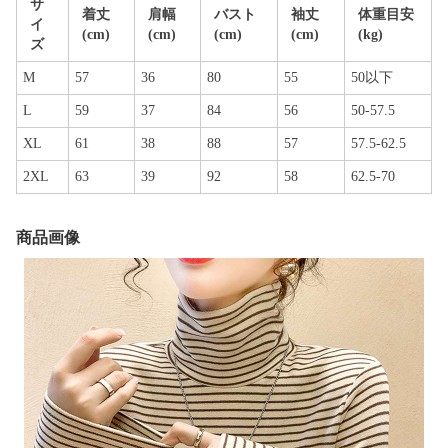
サ
着丈
肩幅
バスト
袖丈
体重目安
イ
(cm)
(cm)
(cm)
(cm)
(kg)
ズ
M
57
36
80
55
50以下
L
59
37
84
56
50-57.5
XL
61
38
88
57
57.5-62.5
2XL
63
39
92
58
62.5-70
商品画像