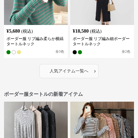
¥
5,680
¥
18,580
(税込)
(税込)
ボーダー服 リブ編み柔らか横縞
ボーダー服 リブ編み細ボーダー
タートルネック
タートルネック
全
3
色
全
2
色
›
人気アイテム一覧へ
ボーダー服タートルの新着アイテム