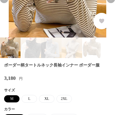
Previous slide
Nex
ボーダー柄タートルネック長袖インナー ボーダー服
3,180
円
サイズ
M
L
XL
2XL
カラー