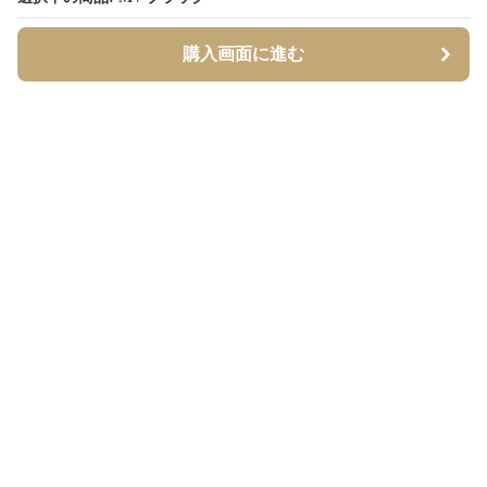
購入画面に進む
購入画面に進む
Borderly
について
会社概要
利用規約