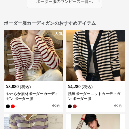
›
ボーダー服
の
ワンピース
一覧へ
ボーダー服カーディガンのおすすめアイテム
人気
¥
3,880
¥
4,280
(税込)
(税込)
やわらか素材ボーダーカーディ
洗練ボーダーニットカーディガ
ガン ボーダー服
ン ボーダー服
全
2
色
全
2
色