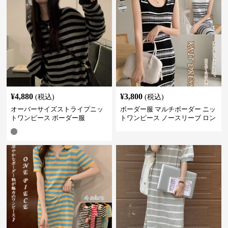
¥
4,880
¥
3,800
(税込)
(税込)
オーバーサイズストライプニッ
ボーダー服 マルチボーダー ニッ
トワンピース ボーダー服
トワンピース ノースリーブ ロン
グ丈