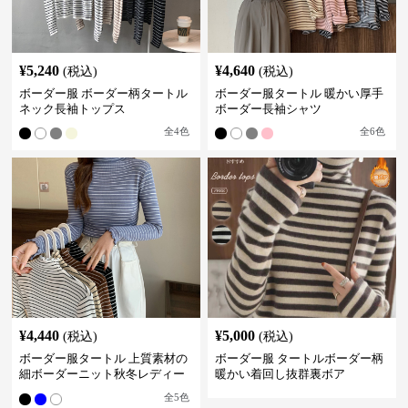
¥
5,240
¥
4,640
(税込)
(税込)
ボーダー服 ボーダー柄タートル
ボーダー服タートル 暖かい厚手
ネック長袖トップス
ボーダー長袖シャツ
全
4
色
全
6
色
¥
4,440
¥
5,000
(税込)
(税込)
ボーダー服タートル 上質素材の
ボーダー服 タートルボーダー柄
細ボーダーニット秋冬レディー
暖かい着回し抜群裏ボア
ス
全
5
色