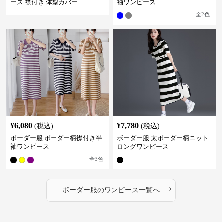
ース 襟付き 体型カバー
袖ワンピース
全
2
色
¥
6,080
¥
7,780
(税込)
(税込)
ボーダー服 ボーダー柄襟付き半
ボーダー服 太ボーダー柄ニット
袖ワンピース
ロングワンピース
全
3
色
›
ボーダー服
の
ワンピース
一覧へ