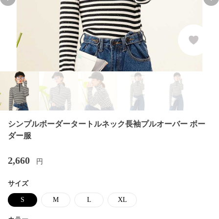
Previous slide
Nex
シンプルボーダータートルネック長袖プルオーバー ボー
ダー服
2,660
円
サイズ
S
M
L
XL