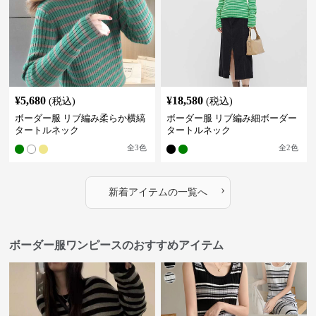
¥
5,680
¥
18,580
(税込)
(税込)
ボーダー服 リブ編み柔らか横縞
ボーダー服 リブ編み細ボーダー
タートルネック
タートルネック
全
3
色
全
2
色
›
新着アイテムの一覧へ
ボーダー服ワンピースのおすすめアイテム