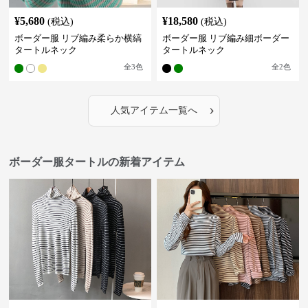
¥
5,680
¥
18,580
(税込)
(税込)
ボーダー服 リブ編み柔らか横縞
ボーダー服 リブ編み細ボーダー
タートルネック
タートルネック
全
3
色
全
2
色
›
人気アイテム一覧へ
ボーダー服タートルの新着アイテム