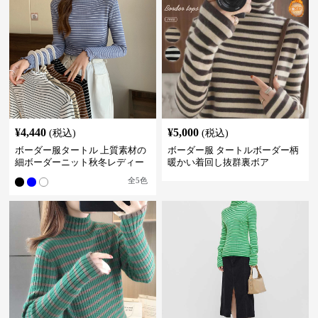
¥
4,440
¥
5,000
(税込)
(税込)
ボーダー服タートル 上質素材の
ボーダー服 タートルボーダー柄
細ボーダーニット秋冬レディー
暖かい着回し抜群裏ボア
ス
全
5
色