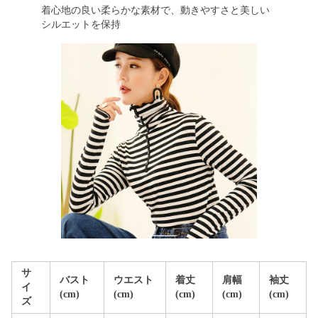
着心地の良い柔らかな素材で、動きやすさと美しい
シルエットを保持
サ
バスト
ウエスト
着丈
肩幅
袖丈
イ
(cm)
(cm)
(cm)
(cm)
(cm)
ズ