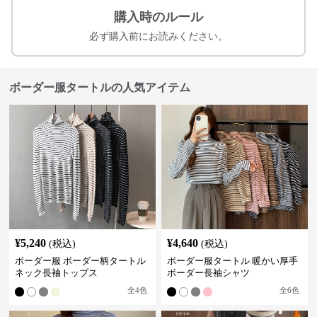
購入時のルール
必ず購入前にお読みください。
ボーダー服タートルの人気アイテム
¥
5,240
¥
4,640
(税込)
(税込)
ボーダー服 ボーダー柄タートル
ボーダー服タートル 暖かい厚手
ネック長袖トップス
ボーダー長袖シャツ
全
4
色
全
6
色