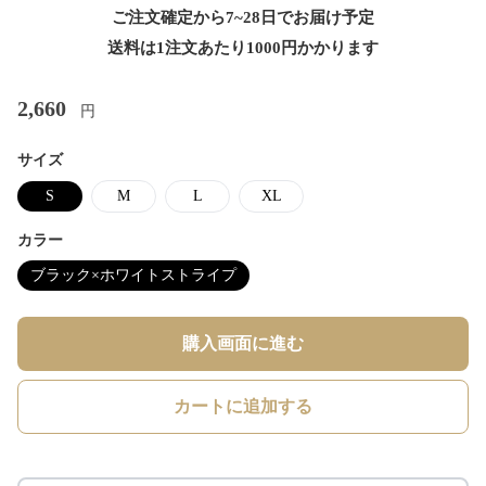
ご注文確定から7~28日でお届け予定
送料は1注文あたり
1000
円かかります
2,660
円
サイズ
S
M
L
XL
カラー
ブラック×ホワイトストライプ
購入画面に進む
カートに追加する