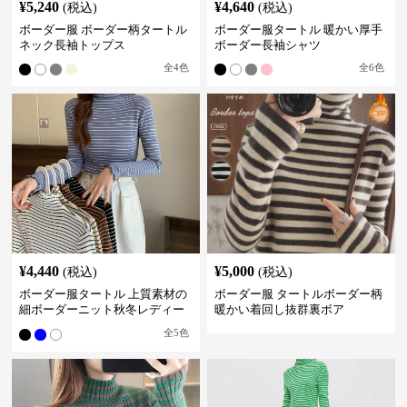
¥
5,240
¥
4,640
(税込)
(税込)
ボーダー服 ボーダー柄タートル
ボーダー服タートル 暖かい厚手
ネック長袖トップス
ボーダー長袖シャツ
全
4
色
全
6
色
¥
4,440
¥
5,000
(税込)
(税込)
ボーダー服タートル 上質素材の
ボーダー服 タートルボーダー柄
細ボーダーニット秋冬レディー
暖かい着回し抜群裏ボア
ス
全
5
色