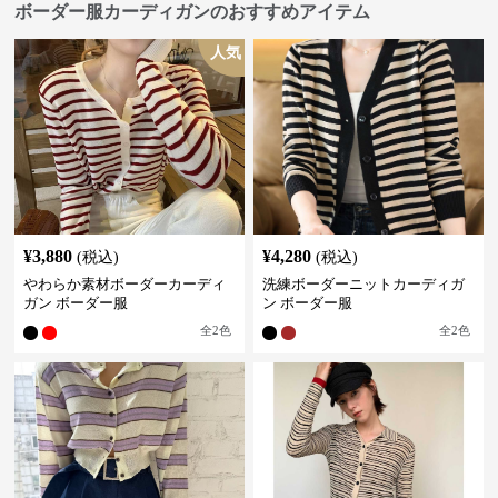
ボーダー服カーディガンのおすすめアイテム
人気
¥
3,880
¥
4,280
(税込)
(税込)
やわらか素材ボーダーカーディ
洗練ボーダーニットカーディガ
ガン ボーダー服
ン ボーダー服
全
2
色
全
2
色