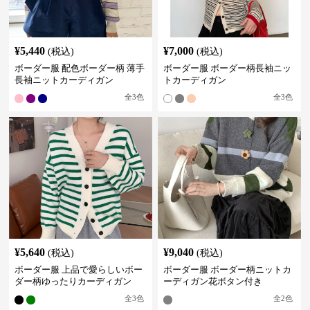
¥
5,440
¥
7,000
(税込)
(税込)
ボーダー服 配色ボーダー柄 薄手
ボーダー服 ボーダー柄長袖ニッ
長袖ニットカーディガン
トカーディガン
全
3
色
全
3
色
¥
5,640
¥
9,040
(税込)
(税込)
ボーダー服 上品で愛らしいボー
ボーダー服 ボーダー柄ニットカ
ダー柄ゆったりカーディガン
ーディガン花ボタン付き
全
3
色
全
2
色