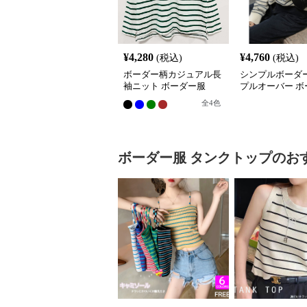
¥
4,280
¥
4,760
(税込)
(税込)
ボーダー柄カジュアル長
シンプルボーダ
袖ニット ボーダー服
プルオーバー ボ
全
4
色
ボーダー服
タンクトップ
のお