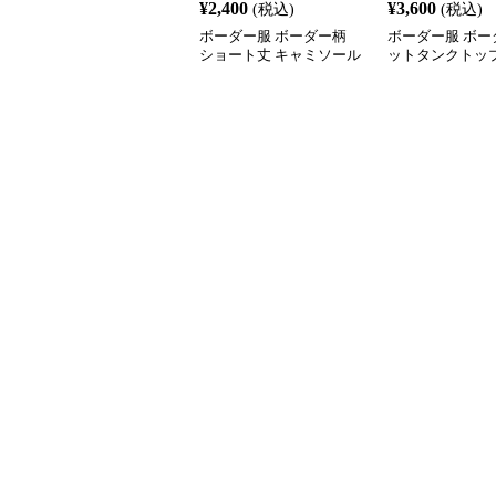
¥
2,400
¥
3,600
(税込)
(税込)
ボーダー服 ボーダー柄
ボーダー服 ボー
ショート丈 キャミソール
ットタンクトップ
伸縮性 全6色
付き 着回し