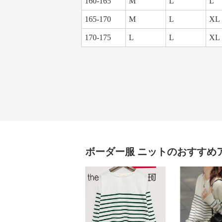
160-165
M
L
L
165-170
M
L
XL
170-175
L
L
XL
ボーダー服
ニット
のおすすめ