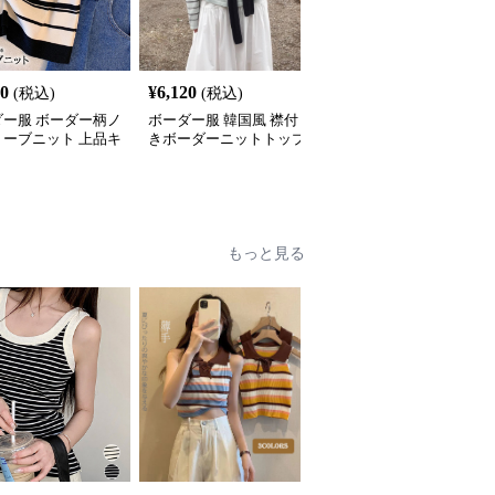
00
¥
6,120
¥
3,400
(税込)
(税込)
(税込)
ダー服 ボーダー柄ノ
ボーダー服 韓国風 襟付
ボーダー服 ボーダー柄
リーブニット 上品キ
きボーダーニットトップ
ーフジップノースリーブ
め
ス
ニット
もっと見る