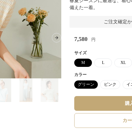
春夏シーズンに最適な、着心
備えた一着。
ご注文確定か
7,580
円
Next slide
サイズ
M
L
XL
カラー
グリーン
ピンク
イ
購
カー