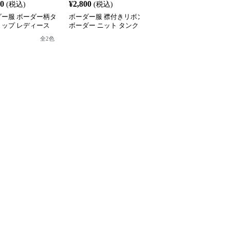
50
¥
2,800
¥
2,400
(税込)
(税込)
(税込)
ダー服 ボーダー柄タ
ボーダー服 襟付きリボン
ボーダー服 ボーダー柄
トップ レディース
ボーダー ニット タンク
ットキャミソール 胸元
やせ
トップ ショート丈
りデザイン
全
2
色