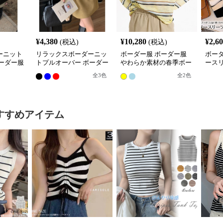
¥
4,380
¥
10,280
¥
2,6
(税込)
(税込)
ーニット
リラックスボーダーニッ
ボーダー服 ボーダー服
ボー
ーダー服
トプルオーバー ボーダー
やわらか素材の春季ボー
ース
服
ダートップス
レイ
全
3
色
全
2
色
すすめアイテム