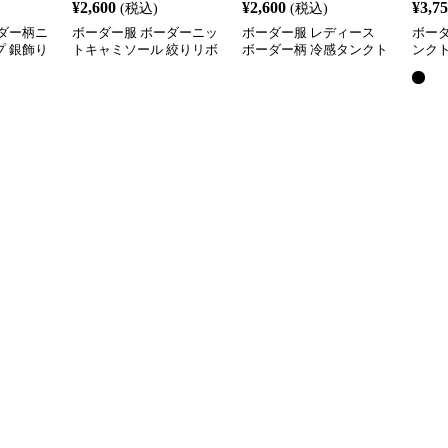
¥
2,600
¥
2,600
¥
3,7
(税込)
(税込)
ダー柄ニ
ボーダー服 ボーダーニッ
ボーダー服 レディース
ボー
 銀飾り
トキャミソール 絞りリボ
ボーダー柄 冷感タンクト
ンク
ン付き着回し
ップ 伸縮性抜群
夏 着