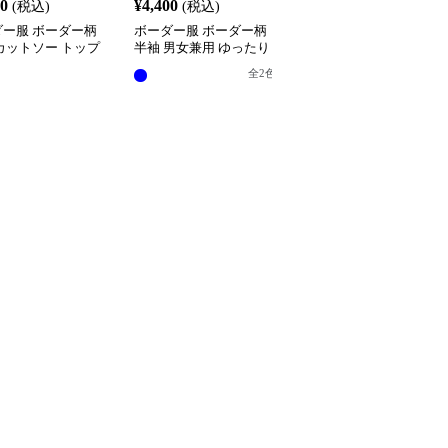
40
¥
4,400
¥
6,840
(税込)
(税込)
(税込)
ダー服 ボーダー柄
ボーダー服 ボーダー柄
ボーダー服 ボーダー柄
カットソー トップ
半袖 男女兼用 ゆったり
出し長袖ウエストリボン
丸首 半袖カットソー 全2
トップス
全
3
色
全
2
色
色