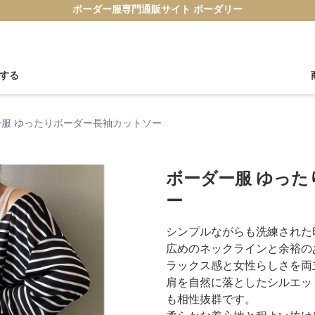
ボーダー服専門通販サイト ボーダリー
する
ー服 ゆったりボーダー長袖カットソー
ボーダー服 ゆっ
ー
シンプルながらも洗練された
広めのネックラインと余裕の
ラックス感と女性らしさを両
肩を自然に落としたシルエッ
も相性抜群です。