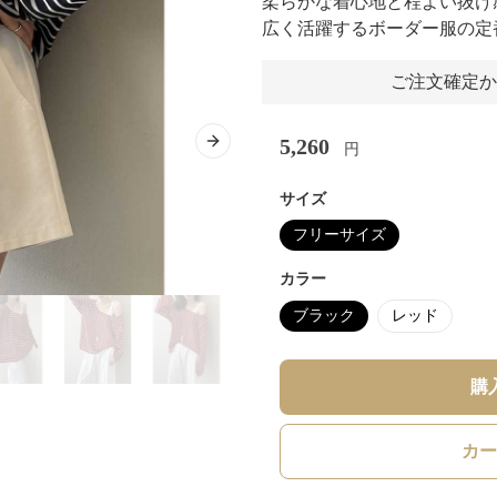
柔らかな着心地と程よい抜け
広く活躍するボーダー服の定
ご注文確定か
5,260
円
Next slide
サイズ
フリーサイズ
カラー
ブラック
レッド
購
カー