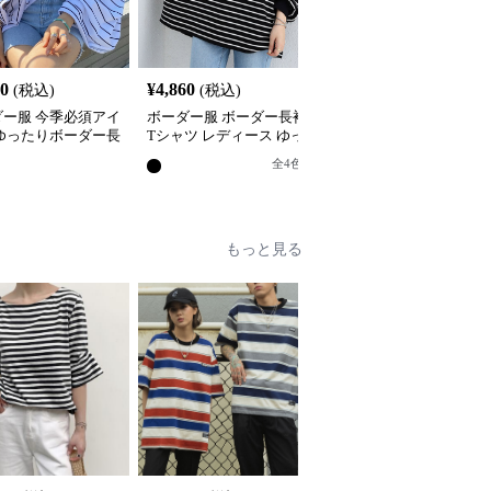
40
¥
4,860
¥
4,440
(税込)
(税込)
(税込)
ダー服 今季必須アイ
ボーダー服 ボーダー長袖
ボーダー服 大人女子の
 ゆったりボーダー長
Tシャツ レディース ゆっ
ーダー長袖ベースシャツ
ャツ
たりロング丈
全
2
色
全
4
色
もっと見る