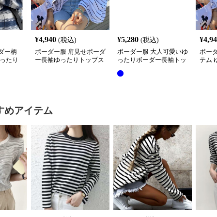
¥
4,940
¥
5,280
¥
4,9
(税込)
(税込)
ダー柄
ボーダー服 肩見せボーダ
ボーダー服 大人可愛いゆ
ボー
ゆったり
ー長袖ゆったりトップス
ったりボーダー長袖トッ
テム
プス
プス
袖シ
すめアイテム