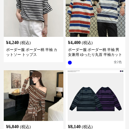
¥
4,240
¥
4,400
(税込)
(税込)
ボーダー服 ボーダー柄 半袖 カ
ボーダー服 ボーダー柄 半袖 男
ットソー トップス
女兼用 ゆったり丸首 半袖カット
ソー 全2色
全
2
色
¥
6,840
¥
8,140
(税込)
(税込)