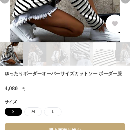
Previous slide
Nex
ゆったりボーダーオーバーサイズカットソー ボーダー服
4,080
円
サイズ
S
M
L