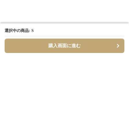
選択中の商品: S
選択中の商品: S
購入画面に進む
購入画面に進む
Borderly
について