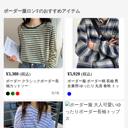
ボーダー服ロンTのおすすめアイテム
¥
3,380
¥
5,920
(税込)
(税込)
ボーダー クラシックボーダー長
ボーダー服 ボーダー柄 長袖 男
袖カットソー
女兼用 ゆったり 丸首 春秋 トッ
プス
全
3
色