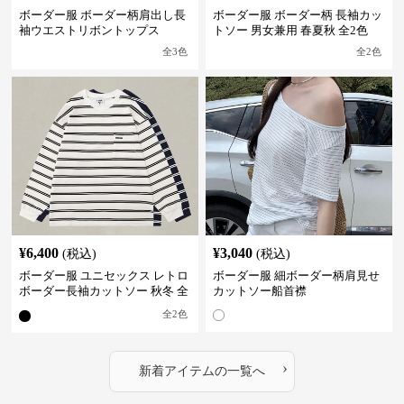
ボーダー服 ボーダー柄肩出し長
ボーダー服 ボーダー柄 長袖カッ
袖ウエストリボントップス
トソー 男女兼用 春夏秋 全2色
全
3
色
全
2
色
¥
6,400
¥
3,040
(税込)
(税込)
ボーダー服 ユニセックス レトロ
ボーダー服 細ボーダー柄肩見せ
ボーダー長袖カットソー 秋冬 全
カットソー船首襟
2色
全
2
色
›
新着アイテムの一覧へ