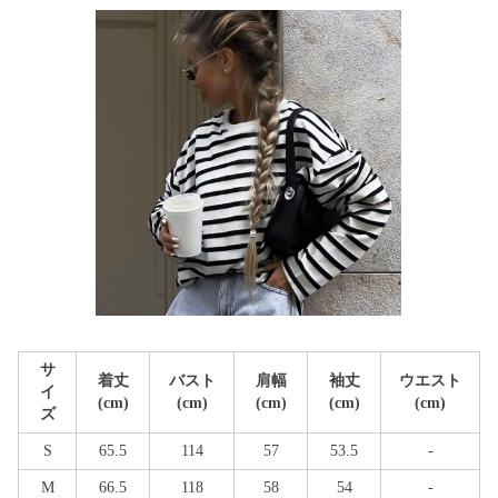
サ
着丈
バスト
肩幅
袖丈
ウエスト
イ
(cm)
(cm)
(cm)
(cm)
(cm)
ズ
S
65.5
114
57
53.5
-
M
66.5
118
58
54
-