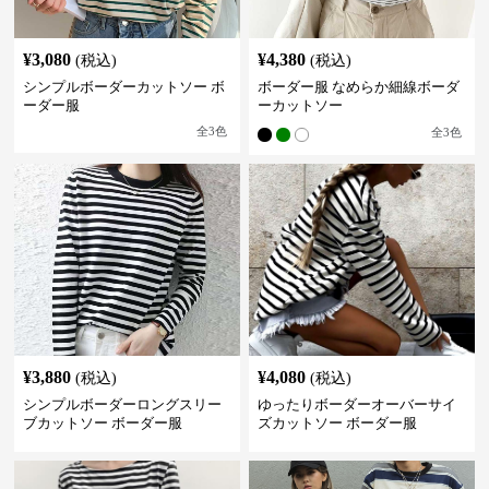
¥
3,080
¥
4,380
(税込)
(税込)
シンプルボーダーカットソー ボ
ボーダー服 なめらか細線ボーダ
ーダー服
ーカットソー
全
3
色
全
3
色
¥
3,880
¥
4,080
(税込)
(税込)
シンプルボーダーロングスリー
ゆったりボーダーオーバーサイ
ブカットソー ボーダー服
ズカットソー ボーダー服