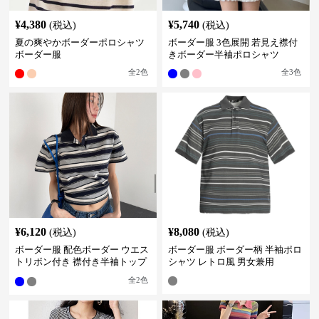
¥
4,380
¥
5,740
(税込)
(税込)
夏の爽やかボーダーポロシャツ
ボーダー服 3色展開 若見え襟付
ボーダー服
きボーダー半袖ポロシャツ
全
2
色
全
3
色
¥
6,120
¥
8,080
(税込)
(税込)
ボーダー服 配色ボーダー ウエス
ボーダー服 ボーダー柄 半袖ポロ
トリボン付き 襟付き半袖トップ
シャツ レトロ風 男女兼用
ス
全
2
色