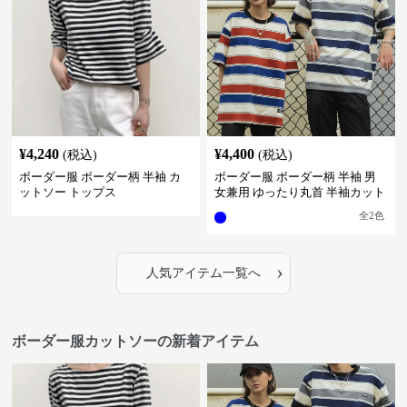
¥
4,240
¥
4,400
(税込)
(税込)
ボーダー服 ボーダー柄 半袖 カ
ボーダー服 ボーダー柄 半袖 男
ットソー トップス
女兼用 ゆったり丸首 半袖カット
ソー 全2色
全
2
色
›
人気アイテム一覧へ
ボーダー服カットソーの新着アイテム