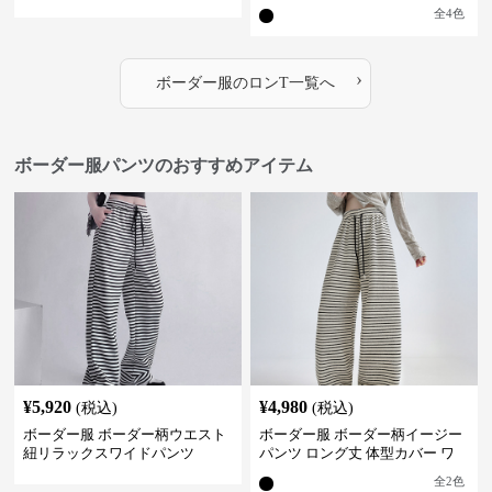
全
4
色
›
ボーダー服
の
ロンT
一覧へ
ボーダー服パンツのおすすめアイテム
¥
5,920
¥
4,980
(税込)
(税込)
ボーダー服 ボーダー柄ウエスト
ボーダー服 ボーダー柄イージー
紐リラックスワイドパンツ
パンツ ロング丈 体型カバー ワ
イドシルエット
全
2
色