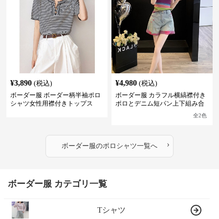
¥
3,890
¥
4,980
(税込)
(税込)
ボーダー服 ボーダー柄半袖ポロ
ボーダー服 カラフル横縞襟付き
シャツ女性用襟付きトップス
ポロとデニム短パン上下組み合
わせ
全
2
色
›
ボーダー服
の
ポロシャツ
一覧へ
ボーダー服 カテゴリ一覧
Tシャツ