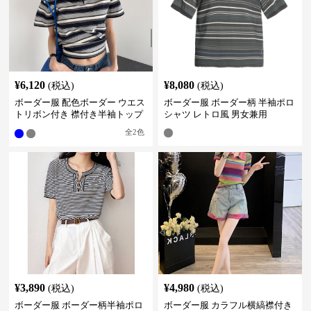
¥
6,120
¥
8,080
(税込)
(税込)
ボーダー服 配色ボーダー ウエス
ボーダー服 ボーダー柄 半袖ポロ
トリボン付き 襟付き半袖トップ
シャツ レトロ風 男女兼用
ス
全
2
色
¥
3,890
¥
4,980
(税込)
(税込)
ボーダー服 ボーダー柄半袖ポロ
ボーダー服 カラフル横縞襟付き