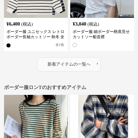
¥
6,400
¥
3,040
(税込)
(税込)
ボーダー服 ユニセックス レトロ
ボーダー服 細ボーダー柄肩見せ
ボーダー長袖カットソー 秋冬 全
カットソー船首襟
2色
全
2
色
›
新着アイテムの一覧へ
ボーダー服ロンTのおすすめアイテム