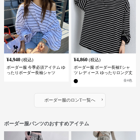
¥
4,940
¥
4,860
(税込)
(税込)
ボーダー服 今季必須アイテム ゆ
ボーダー服 ボーダー長袖Tシャ
ったりボーダー長袖シャツ
ツ レディース ゆったりロング丈
全
4
色
›
ボーダー服
の
ロンT
一覧へ
ボーダー服パンツのおすすめアイテム