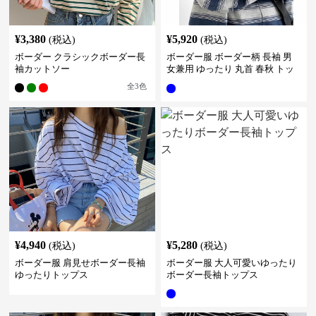
¥
3,380
¥
5,920
(税込)
(税込)
ボーダー クラシックボーダー長
ボーダー服 ボーダー柄 長袖 男
袖カットソー
女兼用 ゆったり 丸首 春秋 トッ
プス
全
3
色
¥
4,940
¥
5,280
(税込)
(税込)
ボーダー服 肩見せボーダー長袖
ボーダー服 大人可愛いゆったり
ゆったりトップス
ボーダー長袖トップス