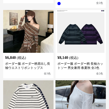
ソー 全2色
全
2
色
¥
6,840
¥
8,140
(税込)
(税込)
ボーダー服 ボーダー柄肩出し長
ボーダー服 ボーダー柄 長袖カッ
袖ウエストリボントップス
トソー 男女兼用 春夏秋 全2色
全
3
色
全
2
色