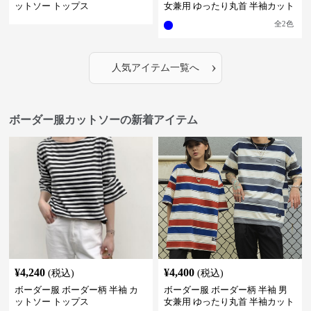
ットソー トップス
女兼用 ゆったり丸首 半袖カット
ソー 全2色
全
2
色
›
人気アイテム一覧へ
ボーダー服カットソーの新着アイテム
¥
4,240
¥
4,400
(税込)
(税込)
ボーダー服 ボーダー柄 半袖 カ
ボーダー服 ボーダー柄 半袖 男
ットソー トップス
女兼用 ゆったり丸首 半袖カット