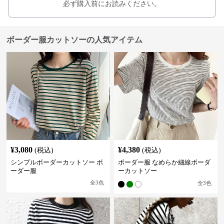
必ず購入前にお読みください。
ボーダー服カットソーの人気アイテム
¥
3,080
¥
4,380
(税込)
(税込)
シンプルボーダーカットソー ボ
ボーダー服 なめらか細線ボーダ
ーダー服
ーカットソー
全
3
色
全
3
色