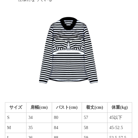
サイズ
肩幅(cm)
バスト(cm)
着丈(cm)
体重(kg)
S
34
80
57
45以下
M
35
84
58
45-52.5
L
36
88
59
52.5-57.5