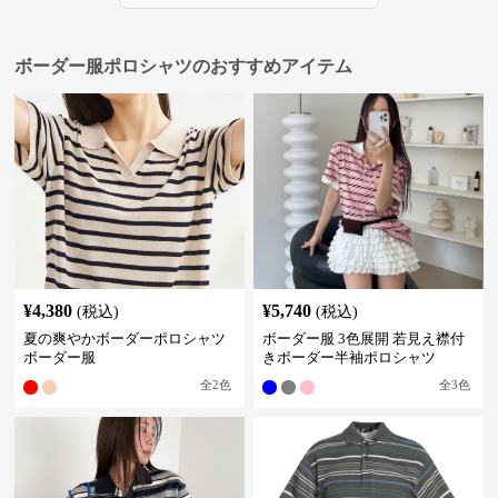
ボーダー服ポロシャツのおすすめアイテム
¥
4,380
¥
5,740
(税込)
(税込)
夏の爽やかボーダーポロシャツ
ボーダー服 3色展開 若見え襟付
ボーダー服
きボーダー半袖ポロシャツ
全
2
色
全
3
色