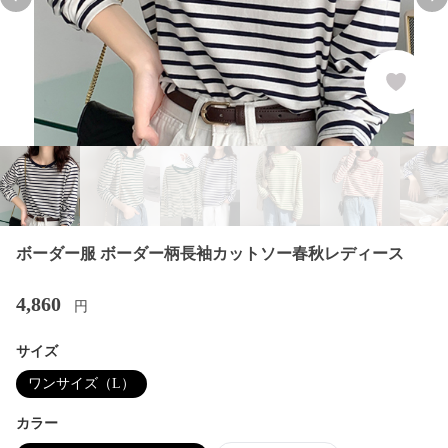
Previous slide
Nex
ボーダー服 ボーダー柄長袖カットソー春秋レディース
4,860
円
サイズ
ワンサイズ（L）
カラー