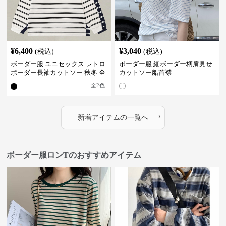
¥
6,400
¥
3,040
(税込)
(税込)
ボーダー服 ユニセックス レトロ
ボーダー服 細ボーダー柄肩見せ
ボーダー長袖カットソー 秋冬 全
カットソー船首襟
2色
全
2
色
›
新着アイテムの一覧へ
ボーダー服ロンTのおすすめアイテム