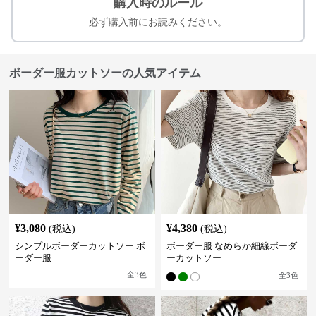
購入時のルール
必ず購入前にお読みください。
ボーダー服カットソーの人気アイテム
¥
3,080
¥
4,380
(税込)
(税込)
シンプルボーダーカットソー ボ
ボーダー服 なめらか細線ボーダ
ーダー服
ーカットソー
全
3
色
全
3
色