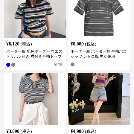
¥
6,120
¥
8,080
(税込)
(税込)
ボーダー服 配色ボーダー ウエス
ボーダー服 ボーダー柄 半袖ポロ
トリボン付き 襟付き半袖トップ
シャツ レトロ風 男女兼用
ス
全
2
色
¥
3,890
¥
4,980
(税込)
(税込)