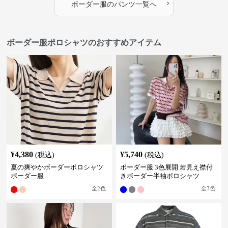
›
ボーダー服
の
パンツ
一覧へ
ボーダー服ポロシャツのおすすめアイテム
¥
4,380
¥
5,740
(税込)
(税込)
夏の爽やかボーダーポロシャツ
ボーダー服 3色展開 若見え襟付
ボーダー服
きボーダー半袖ポロシャツ
全
2
色
全
3
色