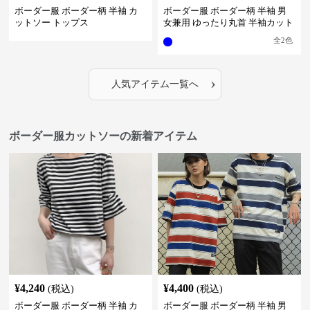
ボーダー服 ボーダー柄 半袖 カ
ボーダー服 ボーダー柄 半袖 男
ットソー トップス
女兼用 ゆったり丸首 半袖カット
ソー 全2色
全
2
色
›
人気アイテム一覧へ
ボーダー服カットソーの新着アイテム
¥
4,240
¥
4,400
(税込)
(税込)
ボーダー服 ボーダー柄 半袖 カ
ボーダー服 ボーダー柄 半袖 男