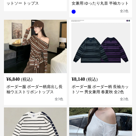
ットソー トップス
女兼用 ゆったり丸首 半袖カット
ソー 全2色
全
2
色
¥
6,840
¥
8,140
(税込)
(税込)
ボーダー服 ボーダー柄肩出し長
ボーダー服 ボーダー柄 長袖カッ
袖ウエストリボントップス
トソー 男女兼用 春夏秋 全2色
全
3
色
全
2
色