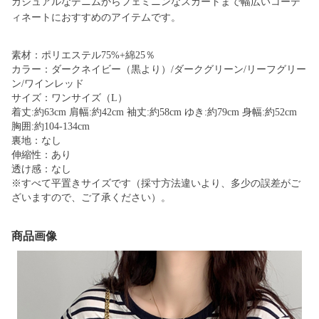
カジュアルなデニムからフェミニンなスカートまで幅広いコーデ
ィネートにおすすめのアイテムです。
素材：ポリエステル75%+綿25％
カラー：ダークネイビー（黒より）/ダークグリーン/リーフグリー
ン/ワインレッド
サイズ：ワンサイズ（L）
着丈:約63cm 肩幅:約42cm 袖丈:約58cm ゆき:約79cm 身幅:約52cm
胸囲:約104-134cm
裏地：なし
伸縮性：あり
透け感：なし
※すべて平置きサイズです（採寸方法違いより、多少の誤差がご
ざいますので、ご了承ください）。
商品画像