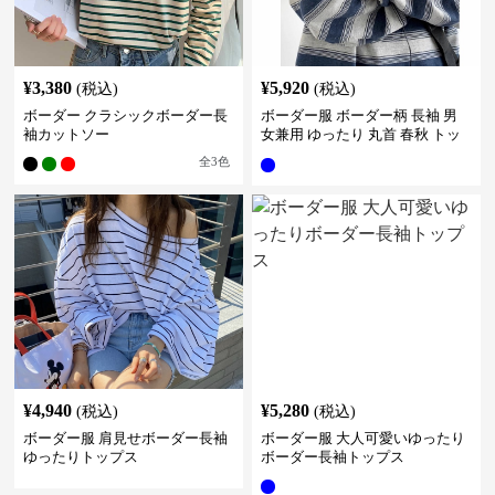
¥
3,380
¥
5,920
(税込)
(税込)
ボーダー クラシックボーダー長
ボーダー服 ボーダー柄 長袖 男
袖カットソー
女兼用 ゆったり 丸首 春秋 トッ
プス
全
3
色
¥
4,940
¥
5,280
(税込)
(税込)
ボーダー服 肩見せボーダー長袖
ボーダー服 大人可愛いゆったり
ゆったりトップス
ボーダー長袖トップス