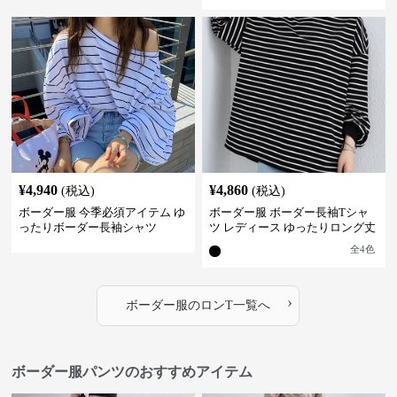
¥
4,940
¥
4,860
(税込)
(税込)
ボーダー服 今季必須アイテム ゆ
ボーダー服 ボーダー長袖Tシャ
ったりボーダー長袖シャツ
ツ レディース ゆったりロング丈
全
4
色
›
ボーダー服
の
ロンT
一覧へ
ボーダー服パンツのおすすめアイテム